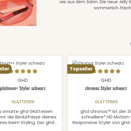
wie aus dem Salon. Die neue Jelly K
sommerlich‑frisch
ller
Topseller
odukt Anzahl: Gib den gewünschten We
Produkt Anzahl:
schnittliche Bewertung von 4.89 von 5 Sternen
Durchschnittliche Bewertung
GHD
GHD
platinum+ Styler schwarz
chronos Styler schwarz
GLÄTTEISEN
GLÄTTEISEN
s smarte ghd Glätteisen
ghd chronos™ ist der 3
nnt die Bedürfnisse deines
schnellere* HD Motion-
res beim Styling. Der ghd
Responsive Styler von ghd.
tinum+ Styler ist mit der
Glätteisen liefert High