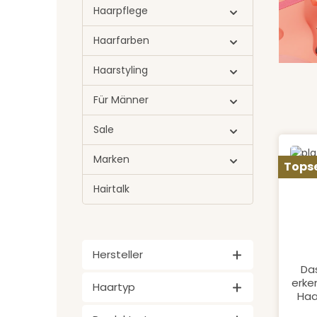
Haarpflege
Haarfarben
Haarstyling
Für Männer
Sale
Marken
Topse
Pr
Durch
Hairtalk
Hersteller
Da
erke
Haartyp
Haa
pla