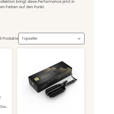
ollektion bringt diese Performance jetzt in
en Farben auf den Punkt.
9 Produkte
rt ein oder benutze die Schaltfläche
 Gib den gewünschten Wert ein oder b
 von 5 von 5 Sternen
x
 Das
-