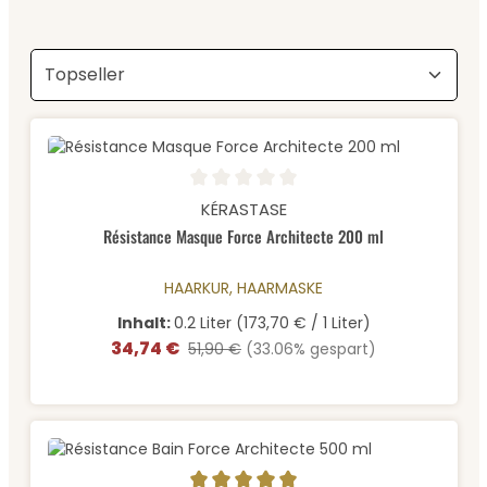
Durchschnittliche Bewertung von 0 von 5 Sternen
KÉRASTASE
Résistance Masque Force Architecte 200 ml
HAARKUR, HAARMASKE
Inhalt:
0.2 Liter
(173,70 € / 1 Liter)
34,74 €
Verkaufspreis:
Regulärer Preis:
51,90 €
(33.06% gespart)