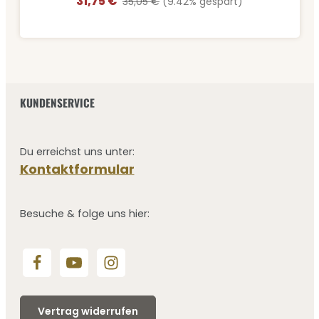
31,75 €
Verkaufspreis:
Regulärer Preis:
35,05 €
(9.42% gespart)
KUNDENSERVICE
Du erreichst uns unter:
Kontaktformular
Besuche & folge uns hier:
Vertrag widerrufen