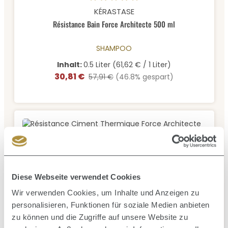
Durchschnittliche Bewertung von 5 von 5 Sternen
KÉRASTASE
Résistance Bain Force Architecte 500 ml
SHAMPOO
Inhalt:
0.5 Liter
(61,62 € / 1 Liter)
30,81 €
Verkaufspreis:
Regulärer Preis:
57,91 €
(46.8% gespart)
Durchschnittliche Bewertung von 0 von 5 Sternen
KÉRASTASE
Résistance Ciment Thermique Force Architecte 150 ml
Diese Webseite verwendet Cookies
Wir verwenden Cookies, um Inhalte und Anzeigen zu
HAARLOTION / HAARCREME, HITZESCHUTZ
personalisieren, Funktionen für soziale Medien anbieten
Inhalt:
150 ml
(17,99 € / 100 ml)
zu können und die Zugriffe auf unsere Website zu