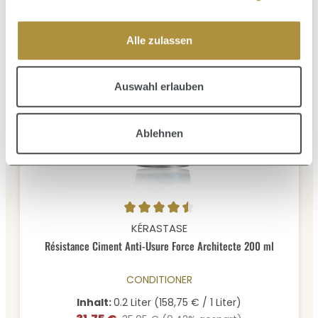
Alle zulassen
Auswahl erlauben
Ablehnen
Durchschnittliche Bewertung von 4.5 von 5 Sternen
KÉRASTASE
Résistance Ciment Anti-Usure Force Architecte 200 ml
CONDITIONER
Inhalt:
0.2 Liter
(158,75 € / 1 Liter)