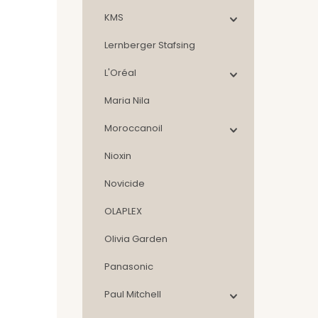
KMS
Lernberger Stafsing
L'Oréal
Maria Nila
Moroccanoil
Nioxin
Novicide
OLAPLEX
Olivia Garden
Panasonic
Paul Mitchell