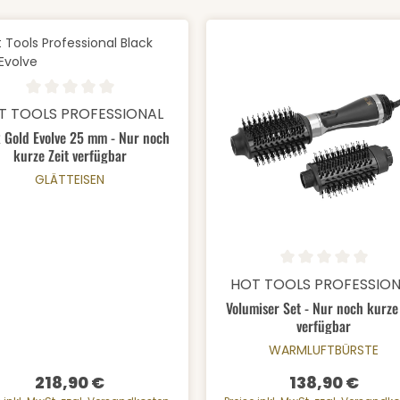
odukt Anzahl: Gib den gewünschten We
schnittliche Bewertung von 0 von 5 Sternen
T TOOLS PROFESSIONAL
 Gold Evolve 25 mm - Nur noch
kurze Zeit verfügbar
GLÄTTEISEN
Produkt Anzahl:
Durchschnittliche Bewertung
HOT TOOLS PROFESSIO
Volumiser Set - Nur noch kurze 
verfügbar
WARMLUFTBÜRSTE
218,90 €
138,90 €
Regulärer Preis:
Regulärer Preis: