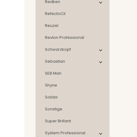
Redken
RefectoCil
Reuzel
Revlon Professional
Schwarzkopf
Sebastian
SEB Man
Shyne
Solida
Sonstige
Super Brillant
System Professional