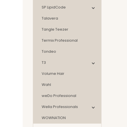
SP LipidCode
Talavera
Tangle Teezer
Termix Professional
Tondeo
T3
Volume Hair
Wahl
weDo Professional
Wella Professionals
WOWNATION