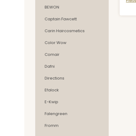
Preis
BEWON
Captain Fawcett
Carin Haircosmetics
Color Wow
Comair
Dafni
Directions
Efalock
E-Kwip
Falengreen
Fromm