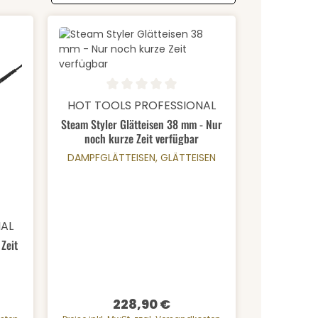
rt ein oder benutze die Schaltfläche
Produkt Anzahl: Gib den gewü
Durchschnittliche Bewertung von 0 von 5 Sternen
HOT TOOLS PROFESSIONAL
Steam Styler Glätteisen 38 mm - Nur
noch kurze Zeit verfügbar
DAMPFGLÄTTEISEN, GLÄTTEISEN
 Gib den gewünschten Wert ein oder b
 von 0 von 5 Sternen
NAL
Zeit
228,90 €
Regulärer Preis: