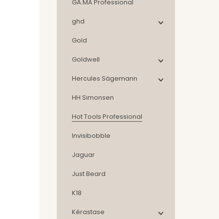
GA.MA Professional
ghd
Gold
Goldwell
Hercules Sägemann
HH Simonsen
Hot Tools Professional
Invisibobble
Jaguar
Just Beard
K18
Kérastase