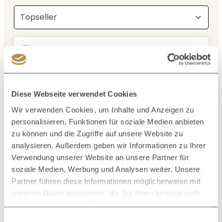
Durchschnittliche Bewertung von 5 von 5 Sternen
PAUL MITCHELL
Clarifying Shampoo Two 300 ml
Diese Webseite verwendet Cookies
Wir verwenden Cookies, um Inhalte und Anzeigen zu
SHAMPOO
personalisieren, Funktionen für soziale Medien anbieten
Inhalt:
0.3 Liter
(76,33 € / 1 Liter)
zu können und die Zugriffe auf unsere Website zu
22,90 €
Regulärer Preis:
analysieren. Außerdem geben wir Informationen zu Ihrer
Verwendung unserer Website an unsere Partner für
soziale Medien, Werbung und Analysen weiter. Unsere
Partner führen diese Informationen möglicherweise mit
weiteren Daten zusammen, die Sie ihnen bereitgestellt
haben oder die sie im Rahmen Ihrer Nutzung der Dienste
Durchschnittliche Bewertung von 0 von 5 Sternen
PAUL MITCHELL
gesammelt haben.
Einwilligungsauswahl