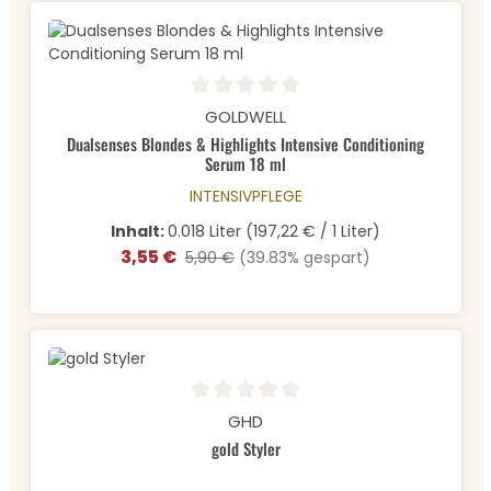
Durchschnittliche Bewertung von 0 von 5 Sternen
GOLDWELL
Dualsenses Blondes & Highlights Intensive Conditioning
Serum 18 ml
INTENSIVPFLEGE
Inhalt:
0.018 Liter
(197,22 € / 1 Liter)
3,55 €
Verkaufspreis:
Regulärer Preis:
5,90 €
(39.83% gespart)
Durchschnittliche Bewertung von 0 von 5 Sternen
GHD
gold Styler