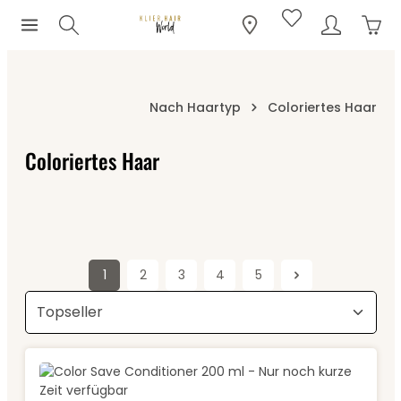
Ware
Zum Hauptinhalt springen
Nach Haartyp
Coloriertes Haar
Coloriertes Haar
1
2
3
4
5
Seite
Seite
Seite
Seite
Seite