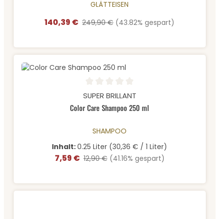
GLÄTTEISEN
140,39 €
Verkaufspreis:
Regulärer Preis:
249,90 €
(43.82% gespart)
Durchschnittliche Bewertung von 0 von 5 Sternen
SUPER BRILLANT
Color Care Shampoo 250 ml
SHAMPOO
Inhalt:
0.25 Liter
(30,36 € / 1 Liter)
7,59 €
Verkaufspreis:
Regulärer Preis:
12,90 €
(41.16% gespart)