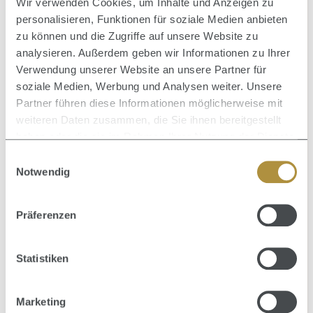
Wir verwenden Cookies, um Inhalte und Anzeigen zu
personalisieren, Funktionen für soziale Medien anbieten
zu können und die Zugriffe auf unsere Website zu
analysieren. Außerdem geben wir Informationen zu Ihrer
Verwendung unserer Website an unsere Partner für
Durchschnittliche Bewertung von 5 von 5 Sternen
soziale Medien, Werbung und Analysen weiter. Unsere
SONSTIGE
Partner führen diese Informationen möglicherweise mit
ProfiLine Kräuter Acid Conditioner 300 ml
weiteren Daten zusammen, die Sie ihnen bereitgestellt
haben oder die sie im Rahmen Ihrer Nutzung der Dienste
CONDITIONER
gesammelt haben.
Einwilligungsauswahl
Inhalt:
0.3 Liter
(19,67 € / 1 Liter)
Notwendig
5,90 €
Regulärer Preis:
Präferenzen
Statistiken
Durchschnittliche Bewertung von 0 von 5 Sternen
GOLDWELL
Elumen Shampoo 250 ml
Marketing