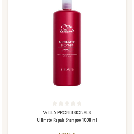
Durchschnittliche Bewertung von 0 von 5 Sternen
WELLA PROFESSIONALS
Ultimate Repair Shampoo 1000 ml