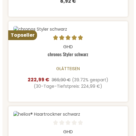
8,92 €
Regulärer Preis:
Topseller
Durchschnittliche Bewertung von 5 von 5 Sternen
GHD
chronos Styler schwarz
GLÄTTEISEN
222,99 €
Verkaufspreis:
Regulärer Preis:
369,90 €
(39.72% gespart)
(30-Tage-Tiefstpreis: 224,99 €)
Durchschnittliche Bewertung von 0 von 5 Sternen
GHD