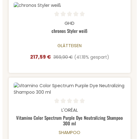
Durchschnittliche Bewertung von 0 von 5 Sternen
GHD
chronos Styler weiß
GLÄTTEISEN
217,59 €
Verkaufspreis:
Regulärer Preis:
369,90 €
(41.18% gespart)
Durchschnittliche Bewertung von 0 von 5 Sternen
L'ORÉAL
Vitamino Color Spectrum Purple Dye Neutralizing Shampoo
300 ml
SHAMPOO