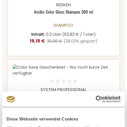
Durchschnittliche Bewertung von 0 von 5 Sternen
REDKEN
Acidic Color Gloss Shampoo 300 ml
SHAMPOO
Inhalt:
0.3 Liter
(63,83 € / 1 Liter)
19,15 €
Verkaufspreis:
Regulärer Preis:
30,90 €
(38.03% gespart)
Durchschnittliche Bewertung von 0 von 5 Sternen
SYSTEM PROFESSIONAL
Color Save Geschenkset - Nur noch kurze Zeit verfügbar
HAARMASKE, HAARÖL, SHAMPOO
Diese Webseite verwendet Cookies
19,90 €
Verkaufspreis:
Regulärer Preis:
39,90 €
(50.13% gespart)