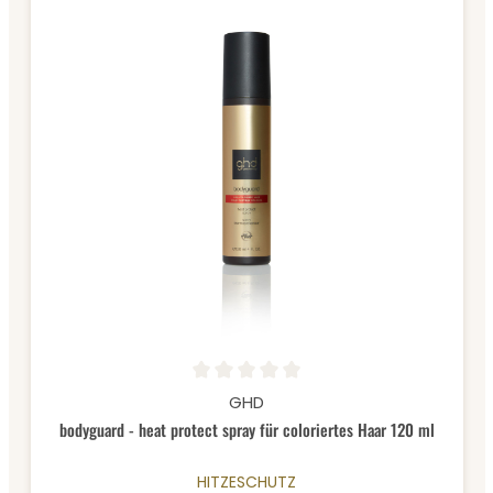
Durchschnittliche Bewertung von 0 von 5 Sternen
GHD
bodyguard - heat protect spray für coloriertes Haar 120 ml
HITZESCHUTZ