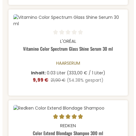
Durchschnittliche Bewertung von 0 von 5 Sternen
L'ORÉAL
Vitamino Color Spectrum Glass Shine Serum 30 ml
HAARSERUM
Inhalt:
0.03 Liter
(333,00 € / 1 Liter)
9,99 €
Verkaufspreis:
Regulärer Preis:
21,90 €
(54.38% gespart)
Durchschnittliche Bewertung von 5 von 5 Sternen
REDKEN
Color Extend Blondage Shampoo 300 ml