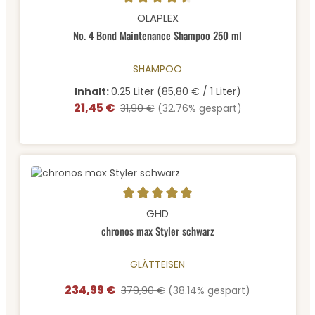
Durchschnittliche Bewertung von 4.57 von 5 Sternen
OLAPLEX
No. 4 Bond Maintenance Shampoo 250 ml
SHAMPOO
Inhalt:
0.25 Liter
(85,80 € / 1 Liter)
21,45 €
Verkaufspreis:
Regulärer Preis:
31,90 €
(32.76% gespart)
Durchschnittliche Bewertung von 5 von 5 Sternen
GHD
chronos max Styler schwarz
GLÄTTEISEN
234,99 €
Verkaufspreis:
Regulärer Preis:
379,90 €
(38.14% gespart)