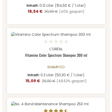
Inhalt:
0.12 Liter
(154,50 € / 1 Liter)
18,54 €
Verkaufspreis:
Regulärer Preis:
30,90 €
(40% gespart)
Durchschnittliche Bewertung von 0 von 5 Sternen
L'ORÉAL
Vitamino Color Spectrum Shampoo 300 ml
SHAMPOO
Inhalt:
0.3 Liter
(50,30 € / 1 Liter)
15,09 €
Verkaufspreis:
Regulärer Preis:
29,90 €
(49.53% gespart)