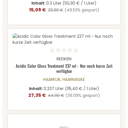
Inhalt:
0.3 Liter
(50,30 € / 1 Liter)
15,09 €
Verkaufspreis:
Regulärer Preis:
29,90 €
(49.53% gespart)
Durchschnittliche Bewertung von 0 von 5 Sternen
REDKEN
Acidic Color Gloss Treatment 237 ml - Nur noch kurze Zeit
verfügbar
HAARKUR, HAARMASKE
Inhalt:
0.237 Liter
(115,40 € / 1 Liter)
27,35 €
Verkaufspreis:
Regulärer Preis:
44,90 €
(39.09% gespart)