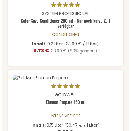
Durchschnittliche Bewertung von 5 von 5 Sternen
SYSTEM PROFESSIONAL
Color Save Conditioner 200 ml - Nur noch kurze Zeit
verfügbar
CONDITIONER
Inhalt:
0.2 Liter
(33,90 € / 1 Liter)
6,78 €
Verkaufspreis:
Regulärer Preis:
33,90 €
(80% gespart)
Durchschnittliche Bewertung von 5 von 5 Sternen
GOLDWELL
Elumen Prepare 150 ml
INTENSIVPFLEGE
Inhalt:
0.15 Liter
(59,47 € / 1 Liter)