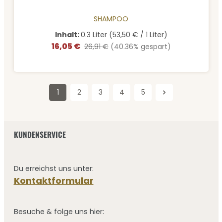
SHAMPOO
Inhalt:
0.3 Liter
(53,50 € / 1 Liter)
16,05 €
Verkaufspreis:
Regulärer Preis:
26,91 €
(40.36% gespart)
1
2
3
4
5
Seite
Seite
Seite
Seite
Seite
KUNDENSERVICE
Du erreichst uns unter:
Kontaktformular
Besuche & folge uns hier: