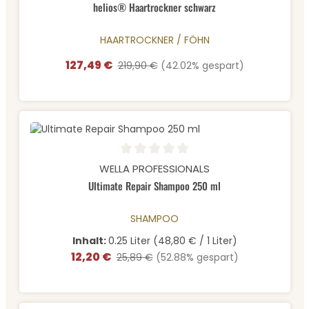
helios® Haartrockner schwarz
HAARTROCKNER / FÖHN
127,49 €
Verkaufspreis:
Regulärer Preis:
219,90 €
(42.02% gespart)
Durchschnittliche Bewertung von 0 von 5 Sternen
WELLA PROFESSIONALS
Ultimate Repair Shampoo 250 ml
SHAMPOO
Inhalt:
0.25 Liter
(48,80 € / 1 Liter)
12,20 €
Verkaufspreis:
Regulärer Preis:
25,89 €
(52.88% gespart)