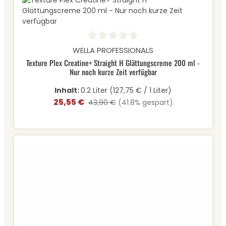
Durchschnittliche Bewertung von 0 von 5 Sternen
WELLA PROFESSIONALS
Texture Plex Creatine+ Straight H Glättungscreme 200 ml -
Nur noch kurze Zeit verfügbar
Inhalt:
0.2 Liter
(127,75 € / 1 Liter)
25,55 €
Verkaufspreis:
Regulärer Preis:
43,90 €
(41.8% gespart)