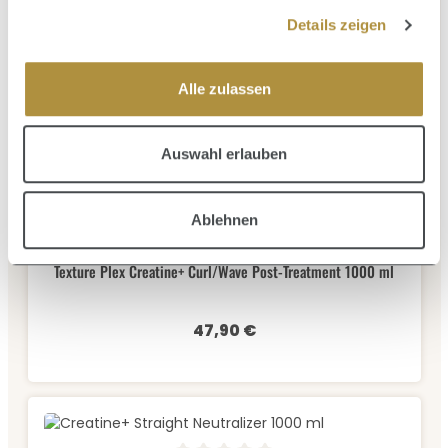
Details zeigen
Alle zulassen
Auswahl erlauben
Ablehnen
Durchschnittliche Bewertung von 0 von 5 Sternen
WELLA PROFESSIONALS
Texture Plex Creatine+ Curl/Wave Post-Treatment 1000 ml
47,90 €
Regulärer Preis: