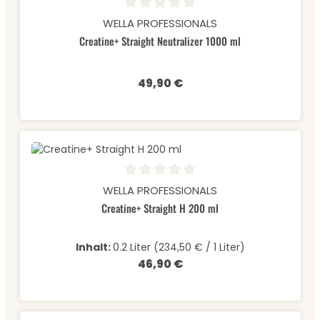
Durchschnittliche Bewertung von 0 von 5 Sternen
WELLA PROFESSIONALS
Creatine+ Straight Neutralizer 1000 ml
49,90 €
Regulärer Preis:
Durchschnittliche Bewertung von 0 von 5 Sternen
WELLA PROFESSIONALS
Creatine+ Straight H 200 ml
Inhalt:
0.2 Liter
(234,50 € / 1 Liter)
46,90 €
Regulärer Preis: