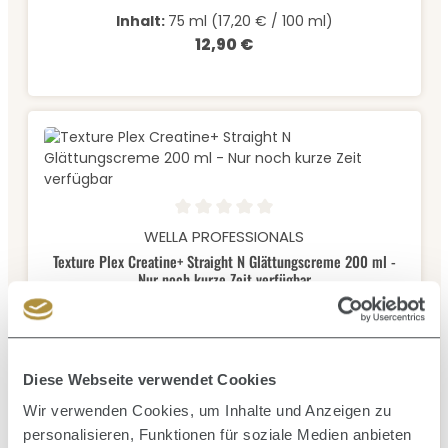
Inhalt:
75 ml
(17,20 € / 100 ml)
12,90 €
Regulärer Preis:
Durchschnittliche Bewertung von 0 von 5 Sternen
WELLA PROFESSIONALS
Texture Plex Creatine+ Straight N Glättungscreme 200 ml -
Nur noch kurze Zeit verfügbar
Inhalt:
0.2 Liter
(127,75 € / 1 Liter)
25,55 €
Verkaufspreis:
Regulärer Preis:
43,90 €
(41.8% gespart)
Diese Webseite verwendet Cookies
Wir verwenden Cookies, um Inhalte und Anzeigen zu
personalisieren, Funktionen für soziale Medien anbieten