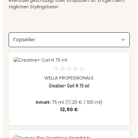
eventuell geschädigt oder strapaziert ist. Entgeh dem
täglichen Stylingstress!
Durchschnittliche Bewertung von 0 von 5 Sternen
WELLA PROFESSIONALS
Creatine+ Curl N 75 ml
Inhalt:
75 ml
(17,20 € / 100 ml)
12,90 €
Regulärer Preis: