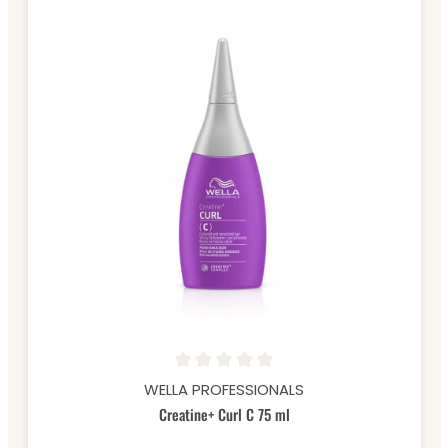
Durchschnittliche Bewertung von 0 von 5 Sternen
WELLA PROFESSIONALS
Creatine+ Curl C 75 ml