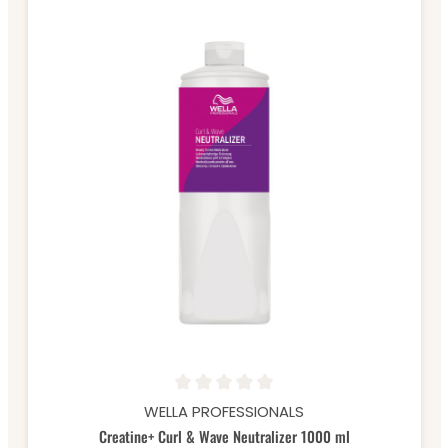
Durchschnittliche Bewertung von 0 von 5 Sternen
WELLA PROFESSIONALS
Creatine+ Curl & Wave Neutralizer 1000 ml