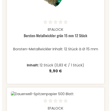
bestimmt. Bei einer Verwendung durch Laien und
Endverbraucher ist die Anwendungssicherheit
nicht gewährleistet! Für Schäden, die durch
unsachgemäße Anwendung oder Verarbeitung
durch Laien und Endverbraucher entstehen, wird
jegliche Haftung abgelehnt.Dieses Produkt ist
Durchschnittliche Bewertung von 0 von 5 Sternen
EFALOCK
nicht für Personen unter 16 Jahren bestimmt.
Borsten-Metallwickler grün 15 mm 12 Stück
Borsten-Metallwickler Inhalt: 12 Stück à Ø 15 mm
Inhalt:
12 Stück
(0,83 € / 1 Stück)
9,90 €
Regulärer Preis:
Durchschnittliche Bewertung von 0 von 5 Sternen
EFALOCK