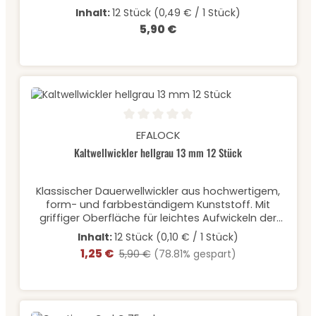
à Ø 13 mm
Inhalt:
12 Stück
(0,49 € / 1 Stück)
5,90 €
Regulärer Preis:
Durchschnittliche Bewertung von 0 von 5 Sternen
EFALOCK
Kaltwellwickler hellgrau 13 mm 12 Stück
Klassischer Dauerwellwickler aus hochwertigem,
form- und farbbeständigem Kunststoff. Mit
griffiger Oberfläche für leichtes Aufwickeln der
Haare und Rundgummi zum einfachen Fixieren.
Inhalt:
12 Stück
(0,10 € / 1 Stück)
Inhalt: 12 Stück à Ø 13 mm
1,25 €
Verkaufspreis:
Regulärer Preis:
5,90 €
(78.81% gespart)