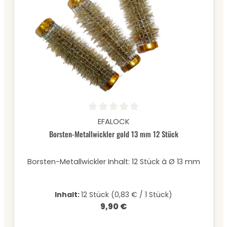
Durchschnittliche Bewertung von 0 von 5 Sternen
EFALOCK
Borsten-Metallwickler gold 13 mm 12 Stück
Borsten-Metallwickler Inhalt: 12 Stück à Ø 13 mm
Inhalt:
12 Stück
(0,83 € / 1 Stück)
9,90 €
Regulärer Preis: