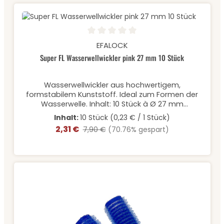
jegliche Haftung abgelehnt.Dieses Produkt ist
nicht für Personen unter 16 Jahren bestimmt.
Durchschnittliche Bewertung von 0 von 5 Sternen
EFALOCK
Super FL Wasserwellwickler pink 27 mm 10 Stück
Wasserwellwickler aus hochwertigem,
formstabilem Kunststoff. Ideal zum Formen der
Wasserwelle. Inhalt: 10 Stück à Ø 27 mm
*Lieferung beinhaltet keine Haltenadeln
Inhalt:
10 Stück
(0,23 € / 1 Stück)
2,31 €
Verkaufspreis:
Regulärer Preis:
7,90 €
(70.76% gespart)