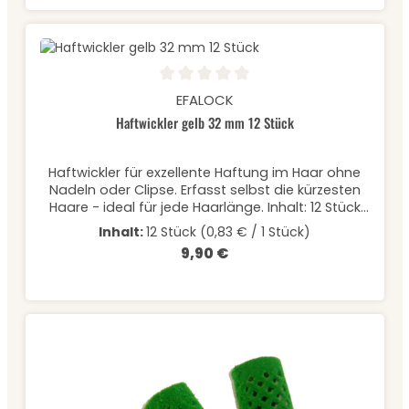
Durchschnittliche Bewertung von 0 von 5 Sternen
EFALOCK
Haftwickler gelb 32 mm 12 Stück
Haftwickler für exzellente Haftung im Haar ohne
Nadeln oder Clipse. Erfasst selbst die kürzesten
Haare - ideal für jede Haarlänge. Inhalt: 12 Stück
à Ø 32 mm
Inhalt:
12 Stück
(0,83 € / 1 Stück)
9,90 €
Regulärer Preis: