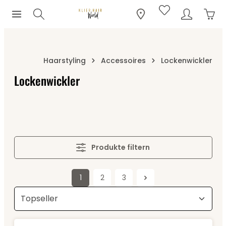
Ware
Zum Hauptinhalt springen
Haarstyling
Accessoires
Lockenwickler
Lockenwickler
Produkte filtern
1
2
3
Seite
Seite
Seite