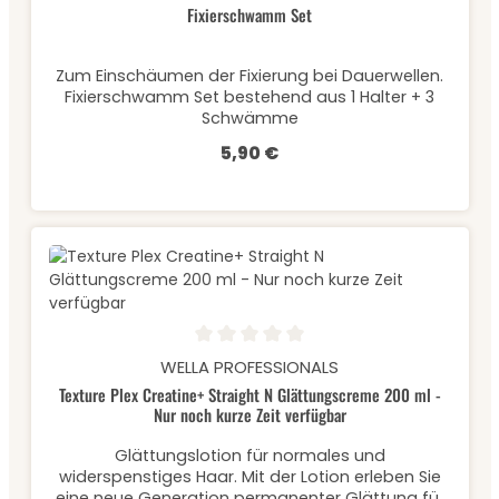
Fixierschwamm Set
Zum Einschäumen der Fixierung bei Dauerwellen.
Fixierschwamm Set bestehend aus 1 Halter + 3
Schwämme
5,90 €
Regulärer Preis:
Durchschnittliche Bewertung von 0 von 5 Sternen
WELLA PROFESSIONALS
Texture Plex Creatine+ Straight N Glättungscreme 200 ml -
Nur noch kurze Zeit verfügbar
Glättungslotion für normales und
widerspenstiges Haar. Mit der Lotion erleben Sie
eine neue Generation permanenter Glättung für