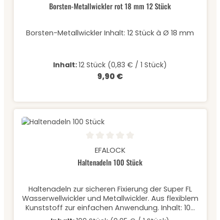
Borsten-Metallwickler rot 18 mm 12 Stück
Borsten-Metallwickler Inhalt: 12 Stück à Ø 18 mm
Inhalt:
12 Stück
(0,83 € / 1 Stück)
9,90 €
Regulärer Preis:
Durchschnittliche Bewertung von 0 von 5 Sternen
EFALOCK
Haltenadeln 100 Stück
Haltenadeln zur sicheren Fixierung der Super FL
Wasserwellwickler und Metallwickler. Aus flexiblem
Kunststoff zur einfachen Anwendung. Inhalt: 100
StückLänge: 7,5cm