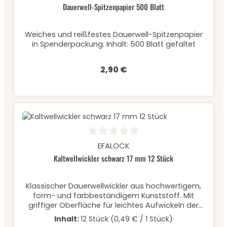
Dauerwell-Spitzenpapier 500 Blatt
Weiches und reißfestes Dauerwell-Spitzenpapier
in Spenderpackung. Inhalt: 500 Blatt gefaltet
2,90 €
Regulärer Preis:
Durchschnittliche Bewertung von 0 von 5 Sternen
EFALOCK
Kaltwellwickler schwarz 17 mm 12 Stück
Klassischer Dauerwellwickler aus hochwertigem,
form- und farbbeständigem Kunststoff. Mit
griffiger Oberfläche für leichtes Aufwickeln der
Haare und Rundgummi zum einfachen Fixieren.
Inhalt:
12 Stück
(0,49 € / 1 Stück)
Inhalt: 12 Stück à Ø 17 mm