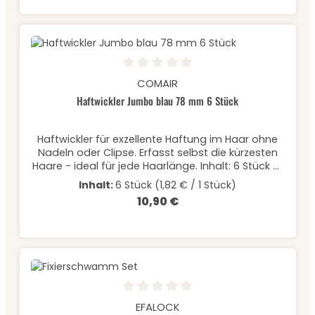
Durchschnittliche Bewertung von 0 von 5 Sternen
COMAIR
Haftwickler Jumbo blau 78 mm 6 Stück
Haftwickler für exzellente Haftung im Haar ohne
Nadeln oder Clipse. Erfasst selbst die kürzesten
Haare - ideal für jede Haarlänge. Inhalt: 6 Stück à
Ø 78 mm
Inhalt:
6 Stück
(1,82 € / 1 Stück)
10,90 €
Regulärer Preis:
Durchschnittliche Bewertung von 0 von 5 Sternen
EFALOCK