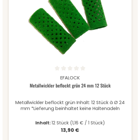
Durchschnittliche Bewertung von 0 von 5 Sternen
EFALOCK
Metallwickler beflockt grün 24 mm 12 Stück
Metallwickler beflockt grün Inhalt: 12 Stück à Ø 24
mm *Lieferung beinhaltet keine Haltenadeln
Inhalt:
12 Stück
(1,16 € / 1 Stück)
13,90 €
Regulärer Preis: