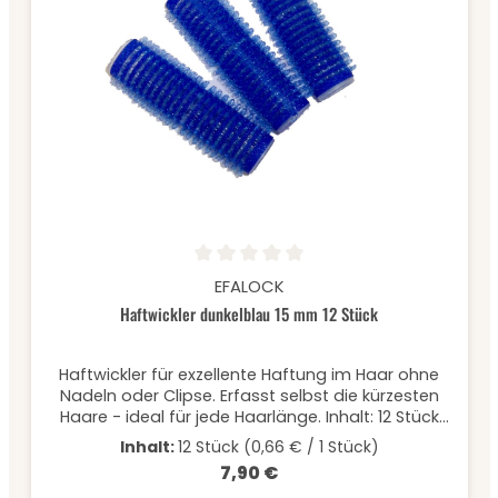
Durchschnittliche Bewertung von 0 von 5 Sternen
EFALOCK
Haftwickler dunkelblau 15 mm 12 Stück
Haftwickler für exzellente Haftung im Haar ohne
Nadeln oder Clipse. Erfasst selbst die kürzesten
Haare - ideal für jede Haarlänge. Inhalt: 12 Stück
à Ø 15 mm
Inhalt:
12 Stück
(0,66 € / 1 Stück)
7,90 €
Regulärer Preis: