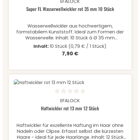
EFALOCK
Super FL Wasserwellwickler rot 35 mm 10 Stück
Wasserwellwickler aus hochwertigem,
formstabilem Kunststoff. Ideal zum Formen der
Wasserwelle. Inhalt: 10 Stück à Ø 35 mm
*Lieferung beinhaltet keine Haltenadeln
Inhalt:
10 Stück
(0,79 € / 1 Stück)
7,90 €
Regulärer Preis:
Durchschnittliche Bewertung von 0 von 5 Sternen
EFALOCK
Haftwickler rot 13 mm 12 Stück
Haftwickler für exzellente Haftung im Haar ohne
Nadeln oder Clipse. Erfasst selbst die kürzesten
Haare - ideal für jede Haarlänge. Inhalt: 12 Stück