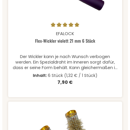
Durchschnittliche Bewertung von 5 von 5 Sternen
EFALOCK
Flex-Wickler violett 21 mm 6 Stück
Der Wickler kann je nach Wunsch verbogen
werden. Ein Spezialdraht im Inneren sorgt dafür,
dass er seine Form behält. Kann gleichermaßen in
das feuchte und in das trockene Haar eingedreht
Inhalt:
6 Stück
(1,32 € / 1 Stück)
werden. Ideal für leichte Wellen bis natürliche
7,90 €
Regulärer Preis:
Locken. Inhalt: 6 Stück à Ø 21 mm