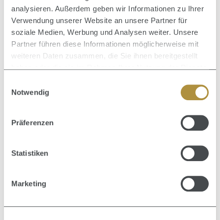
analysieren. Außerdem geben wir Informationen zu Ihrer
Verwendung unserer Website an unsere Partner für
soziale Medien, Werbung und Analysen weiter. Unsere
Partner führen diese Informationen möglicherweise mit
weiteren Daten zusammen, die Sie ihnen bereitgestellt
haben oder die sie im Rahmen Ihrer Nutzung der Dienste
gesammelt haben.
Einwilligungsauswahl
Notwendig
Präferenzen
Statistiken
Marketing
Durchschnittliche Bewertung von 0 von 5 Sternen
EFALOCK