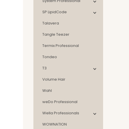
System Professional
SP LipidCode
Talavera
Tangle Teezer
Termix Professional
Tondeo
T3
Volume Hair
Wahl
weDo Professional
Wella Professionals
WOWNATION