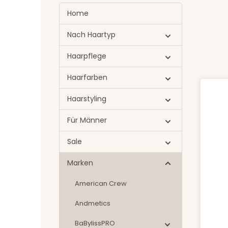
Home
Nach Haartyp
Haarpflege
Haarfarben
Haarstyling
Für Männer
Sale
Marken
American Crew
Andmetics
Pr
BaBylissPRO
Durch