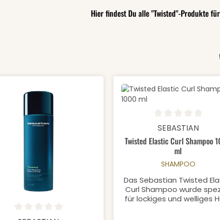
Hier findest Du alle "Twisted"-Produkte fü
Produkt Anzahl:
Durchschnittliche Bewertung
SEBASTIAN
Twisted Elastic Curl Shampoo 
ml
SHAMPOO
Das Sebastian Twisted Ela
Curl Shampoo wurde spezi
für lockiges und welliges 
entwickelt. Die sanfte Fo
odukt Anzahl: Gib den gewünschten We
reinigt gründlich, ohne
schnittliche Bewertung von 0 von 5 Sternen