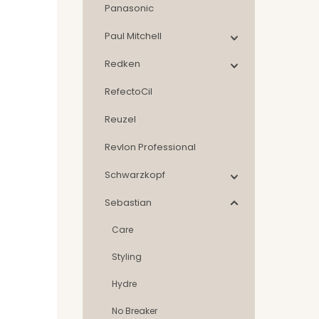
Panasonic
Paul Mitchell
Redken
RefectoCil
Reuzel
Revlon Professional
Schwarzkopf
Sebastian
Care
Styling
Hydre
No Breaker