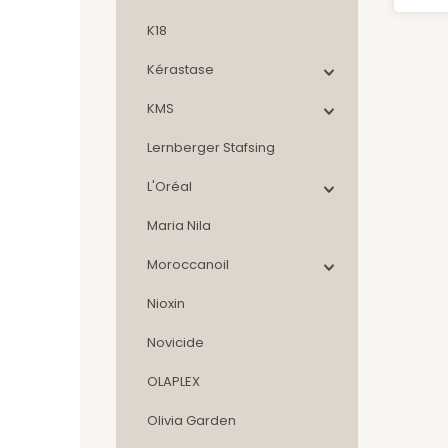
elas
K18
ges
Kérastase
Spru
• S
KMS
ge
Lernberger Stafsing
Tec
und 
L'Oréal
– Er
un
Maria Nila
Fr
Pro
Moroccanoil
Ha
Well
Nioxin
Novicide
OLAPLEX
Olivia Garden