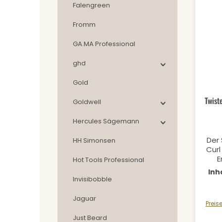
Tex
Falengreen
Besc
Qu
Fromm
GA.MA Professional
ghd
Pr
Gold
Durch
Twist
Goldwell
Hercules Sägemann
Der 
HH Simonsen
Curl
E
Hot Tools Professional
Sha
Inh
für 
Invisibobble
entwi
Al
Jaguar
Preis
Ha
Just Beard