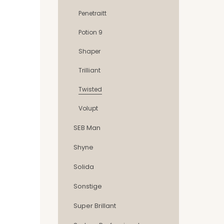
Penetraitt
Potion 9
Shaper
Trilliant
Twisted
Volupt
SEB Man
Shyne
Solida
Sonstige
Super Brillant