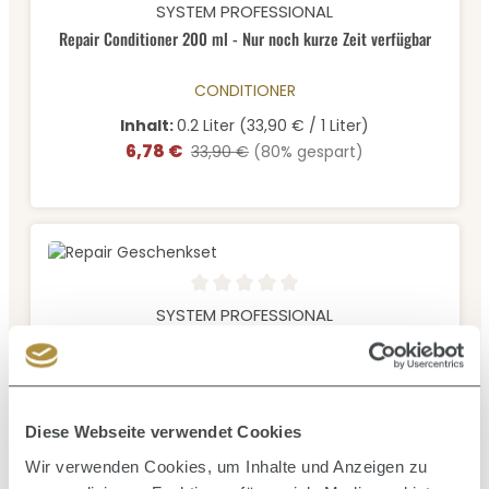
Durchschnittliche Bewertung von 5 von 5 Sternen
SYSTEM PROFESSIONAL
Repair Conditioner 200 ml - Nur noch kurze Zeit verfügbar
CONDITIONER
Inhalt:
0.2 Liter
(33,90 € / 1 Liter)
6,78 €
Verkaufspreis:
Regulärer Preis:
33,90 €
(80% gespart)
Durchschnittliche Bewertung von 0 von 5 Sternen
SYSTEM PROFESSIONAL
Repair Geschenkset
HAARMASKE, HAARÖL, SHAMPOO
39,90 €
Regulärer Preis:
Diese Webseite verwendet Cookies
Wir verwenden Cookies, um Inhalte und Anzeigen zu