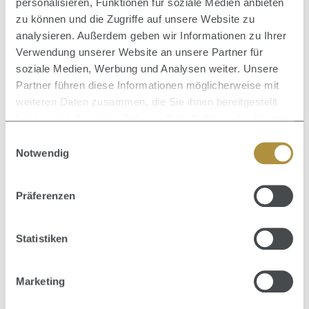
personalisieren, Funktionen für soziale Medien anbieten
zu können und die Zugriffe auf unsere Website zu
analysieren. Außerdem geben wir Informationen zu Ihrer
Verwendung unserer Website an unsere Partner für
soziale Medien, Werbung und Analysen weiter. Unsere
Durchschnittliche Bewertung von 5 von 5 Sternen
SYSTEM PROFESSIONAL
Partner führen diese Informationen möglicherweise mit
Repair Emulsion 50 ml - Nur noch kurze Zeit verfügbar
weiteren Daten zusammen, die Sie ihnen bereitgestellt
haben oder die sie im Rahmen Ihrer Nutzung der Dienste
INTENSIVPFLEGE
gesammelt haben.
Einwilligungsauswahl
Notwendig
Inhalt:
0.05 Liter
(310,00 € / 1 Liter)
15,50 €
Verkaufspreis:
Regulärer Preis:
16,90 €
(8.28% gespart)
Präferenzen
Statistiken
Marketing
Durchschnittliche Bewertung von 0 von 5 Sternen
SYSTEM PROFESSIONAL
Repair Shampoo 1000 ml - Nur noch kurze Zeit verfügbar