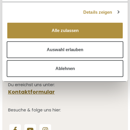
Details zeigen
SHAMPOO
60,40 €
Regulärer Preis:
Alle zulassen
Auswahl erlauben
KUNDENSERVICE
Ablehnen
Du erreichst uns unter:
Kontaktformular
Besuche & folge uns hier: