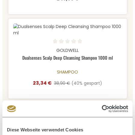
Durchschnittliche Bewertung von 0 von 5 Sternen
GOLDWELL
Dualsenses Scalp Deep Cleansing Shampoo 1000 ml
SHAMPOO
23,34 €
Verkaufspreis:
Regulärer Preis:
38,90 €
(40% gespart)
Diese Webseite verwendet Cookies