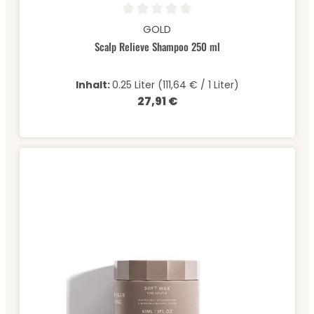
Durchschnittliche Bewertung von 0 von 5 Sternen
GOLD
Scalp Relieve Shampoo 250 ml
Inhalt:
0.25 Liter
(111,64 € / 1 Liter)
27,91 €
Regulärer Preis: