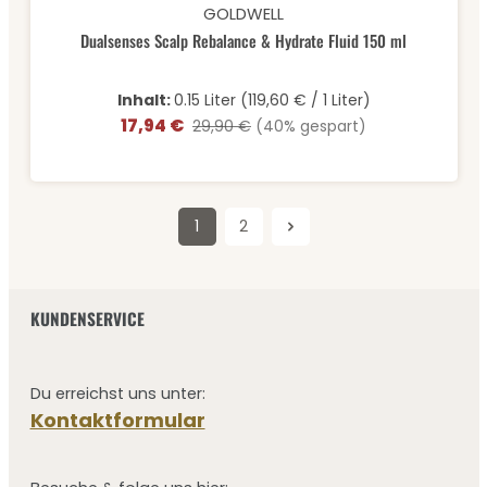
Durchschnittliche Bewertung von 0 von 5 Sternen
GOLDWELL
Dualsenses Scalp Rebalance & Hydrate Fluid 150 ml
Inhalt:
0.15 Liter
(119,60 € / 1 Liter)
17,94 €
Verkaufspreis:
Regulärer Preis:
29,90 €
(40% gespart)
1
2
Seite
Seite
KUNDENSERVICE
Du erreichst uns unter:
Kontaktformular