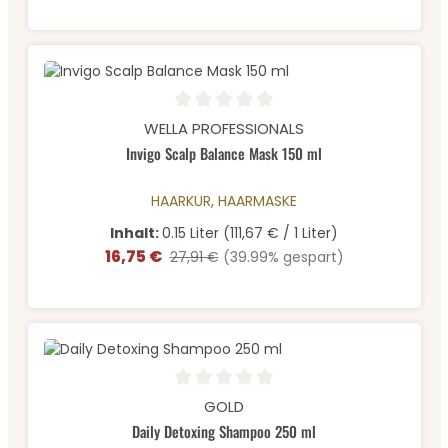
Durchschnittliche Bewertung von 0 von 5 Sternen
WELLA PROFESSIONALS
Invigo Scalp Balance Mask 150 ml
HAARKUR, HAARMASKE
Inhalt:
0.15 Liter
(111,67 € / 1 Liter)
16,75 €
Verkaufspreis:
Regulärer Preis:
27,91 €
(39.99% gespart)
Durchschnittliche Bewertung von 0 von 5 Sternen
GOLD
Daily Detoxing Shampoo 250 ml