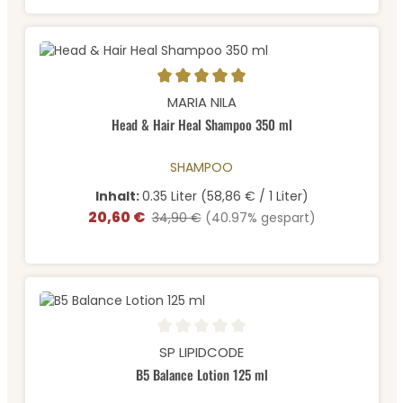
Durchschnittliche Bewertung von 5 von 5 Sternen
MARIA NILA
Head & Hair Heal Shampoo 350 ml
SHAMPOO
Inhalt:
0.35 Liter
(58,86 € / 1 Liter)
20,60 €
Verkaufspreis:
Regulärer Preis:
34,90 €
(40.97% gespart)
Durchschnittliche Bewertung von 0 von 5 Sternen
SP LIPIDCODE
B5 Balance Lotion 125 ml