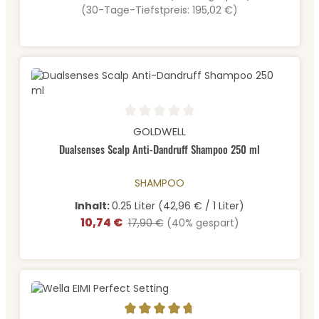
(30-Tage-Tiefstpreis: 195,02 €)
Durchschnittliche Bewertung von 0 von 5 Sternen
GOLDWELL
Dualsenses Scalp Anti-Dandruff Shampoo 250 ml
SHAMPOO
Inhalt:
0.25 Liter
(42,96 € / 1 Liter)
10,74 €
Verkaufspreis:
Regulärer Preis:
17,90 €
(40% gespart)