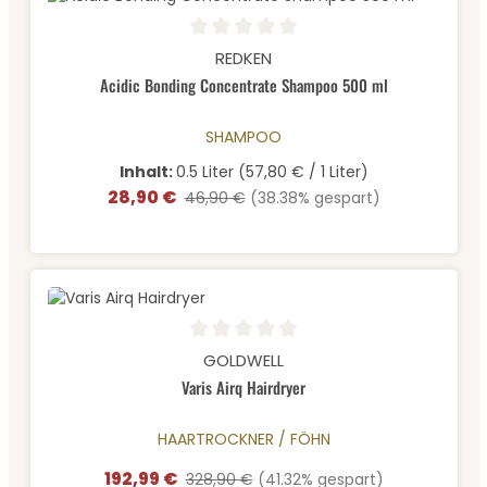
Durchschnittliche Bewertung von 0 von 5 Sternen
REDKEN
Acidic Bonding Concentrate Shampoo 500 ml
SHAMPOO
Inhalt:
0.5 Liter
(57,80 € / 1 Liter)
28,90 €
Verkaufspreis:
Regulärer Preis:
46,90 €
(38.38% gespart)
Durchschnittliche Bewertung von 0 von 5 Sternen
GOLDWELL
Varis Airq Hairdryer
HAARTROCKNER / FÖHN
192,99 €
Verkaufspreis:
Regulärer Preis:
328,90 €
(41.32% gespart)