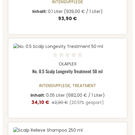
INTENSIVPFLEGE
Inhalt:
0.1 Liter
(939,00 € / 1 Liter)
93,90 €
Regulärer Preis:
Durchschnittliche Bewertung von 0 von 5 Sternen
OLAPLEX
No. 0.5 Scalp Longevity Treatment 50 ml
INTENSIVPFLEGE, TREATMENT
Inhalt:
0.05 Liter
(682,00 € / 1 Liter)
34,10 €
Verkaufspreis:
Regulärer Preis:
42,90 €
(20.51% gespart)