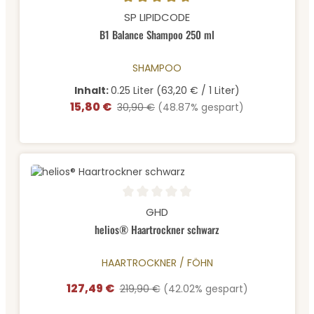
Durchschnittliche Bewertung von 4.67 von 5 Sternen
SP LIPIDCODE
B1 Balance Shampoo 250 ml
SHAMPOO
Inhalt:
0.25 Liter
(63,20 € / 1 Liter)
15,80 €
Verkaufspreis:
Regulärer Preis:
30,90 €
(48.87% gespart)
Durchschnittliche Bewertung von 0 von 5 Sternen
GHD
helios® Haartrockner schwarz
HAARTROCKNER / FÖHN
127,49 €
Verkaufspreis:
Regulärer Preis:
219,90 €
(42.02% gespart)