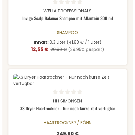
Durchschnittliche Bewertung von 0 von 5 Sternen
WELLA PROFESSIONALS
Invigo Scalp Balance Shampoo mit Allantoin 300 ml
SHAMPOO
Inhalt:
0.3 Liter
(41,83 € / 1 Liter)
12,55 €
Verkaufspreis:
Regulärer Preis:
20,90 €
(39.95% gespart)
Durchschnittliche Bewertung von 0 von 5 Sternen
HH SIMONSEN
XS Dryer Haartrockner - Nur noch kurze Zeit verfügbar
HAARTROCKNER / FÖHN
249,90 €
Regulärer Preis: