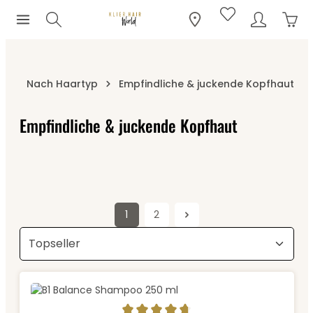
Ware
Zum Hauptinhalt springen
Nach Haartyp
Empfindliche & juckende Kopfhaut
Empfindliche & juckende Kopfhaut
1
2
Seite
Seite