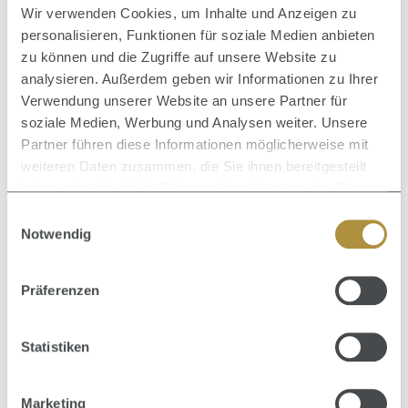
Wir verwenden Cookies, um Inhalte und Anzeigen zu
personalisieren, Funktionen für soziale Medien anbieten
zu können und die Zugriffe auf unsere Website zu
analysieren. Außerdem geben wir Informationen zu Ihrer
Verwendung unserer Website an unsere Partner für
soziale Medien, Werbung und Analysen weiter. Unsere
Partner führen diese Informationen möglicherweise mit
weiteren Daten zusammen, die Sie ihnen bereitgestellt
haben oder die sie im Rahmen Ihrer Nutzung der Dienste
gesammelt haben.
Einwilligungsauswahl
Notwendig
Durchschnittliche Bewertung von 0 von 5 Sternen
WELLA PROFESSIONALS
Präferenzen
Invigo Scalp Balance Shampoo mit Allantoin 1000 ml
Statistiken
SHAMPOO
27,54 €
Verkaufspreis:
Regulärer Preis:
45,90 €
(40% gespart)
Marketing