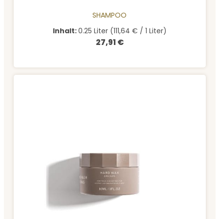
SHAMPOO
Inhalt:
0.25 Liter
(111,64 € / 1 Liter)
27,91 €
Regulärer Preis: