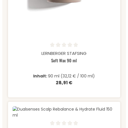
Durchschnittliche Bewertung von 0 von 5 Sternen
LERNBERGER STAFSING
Soft Wax 90 ml
Inhalt:
90 ml
(32,12 € / 100 ml)
28,91 €
Regulärer Preis: