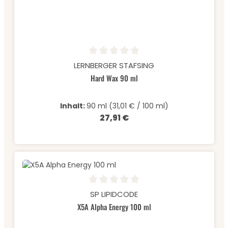
Durchschnittliche Bewertung von 0 von 5 Sternen
LERNBERGER STAFSING
Hard Wax 90 ml
Inhalt:
90 ml
(31,01 € / 100 ml)
27,91 €
Regulärer Preis:
Durchschnittliche Bewertung von 0 von 5 Sternen
SP LIPIDCODE
X5A Alpha Energy 100 ml