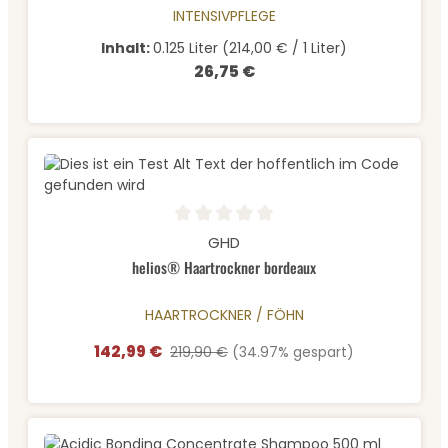
INTENSIVPFLEGE
Inhalt:
0.125 Liter
(214,00 € / 1 Liter)
26,75 €
Regulärer Preis:
Durchschnittliche Bewertung von 0 von 5 Sternen
GHD
helios® Haartrockner bordeaux
HAARTROCKNER / FÖHN
142,99 €
Verkaufspreis:
Regulärer Preis:
219,90 €
(34.97% gespart)