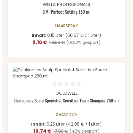
Durchschnittliche Bewertung von 4.63 von 5 Sternen
WELLA PROFESSIONALS
EIMI Perfect Setting 150 ml
HAARSPRAY
Inhalt:
0.15 Liter
(60,67 € / 1 Liter)
9,10 €
Verkaufspreis:
Regulärer Preis:
23,90 €
(61.92% gespart)
Durchschnittliche Bewertung von 0 von 5 Sternen
GOLDWELL
Dualsenses Scalp Specialist Sensitive Foam Shampoo 250 ml
SHAMPOO
Inhalt:
0.25 Liter
(42,96 € / 1 Liter)
10,74 €
Verkaufspreis:
Regulärer Preis:
17,90 €
(40% gespart)