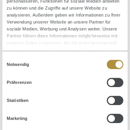
personalisieren, Funktionen für soziale Medien anbieten
Styling Iron Wild - Nur noch kurze Zeit verfügbar
zu können und die Zugriffe auf unsere Website zu
analysieren. Außerdem geben wir Informationen zu Ihrer
GLÄTTEISEN
Verwendung unserer Website an unsere Partner für
138,90 €
Regulärer Preis:
soziale Medien, Werbung und Analysen weiter. Unsere
Partner führen diese Informationen möglicherweise mit
weiteren Daten zusammen, die Sie ihnen bereitgestellt
haben oder die sie im Rahmen Ihrer Nutzung der Dienste
gesammelt haben.
Einwilligungsauswahl
Notwendig
KUNDENSERVICE
Präferenzen
Du erreichst uns unter:
Kontaktformular
Statistiken
Besuche & folge uns hier:
Marketing