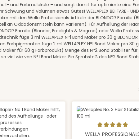
hell- und Farbmoleküle – und sorgt damit für optimierte eine F
r Schwung und Volumen etwas Gutes! WELLAPLEX BEI FARB- UND 
ker mit den Wella Professionals Artikeln der BLONDOR Familie (
teil an Oxidationsmitteln kann variieren). Für Aufhellung der Ha
ONDOR Familie (Blondor, Freelights & Magma) oder Wella Profess
dtechnik füge 3 ml WELLAPLEX N°1 Bond Maker pro 30 g BLONDOR F
ven Farbpigmenten füge 2 ml WELLAPLEX N°1 Bond Maker pro 30 g
d Maker für 60 g Farbprodukt) Menge des N°2 Bond Stabilizer für
 so viel wie von N°1 Bond Maker. Ein Sprühstoß des N°2 Bond Stabil
Produkt Anzahl:
Durchschnittliche Bewertung
WELLA PROFESSIONAL