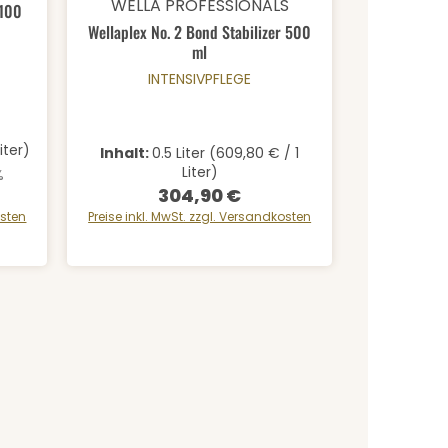
WELLA PROFESSIONALS
 100
Wellaplex No. 2 Bond Stabilizer 500
rt ein oder benutze die Schaltfläche
ml
INTENSIVPFLEGE
iter)
Inhalt:
0.5 Liter
(609,80 € / 1
Liter)
:
%
304,90 €
Regulärer Preis:
osten
Preise inkl. MwSt. zzgl. Versandkosten