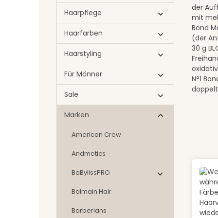
der Auf
Haarpflege
mit meh
Bond Ma
Haarfarben
(der An
30 g BL
Haarstyling
Freihan
oxidati
Für Männer
N°1 Bon
doppelt
Sale
Marken
American Crew
Andmetics
BaBylissPRO
Balmain Hair
Barberians