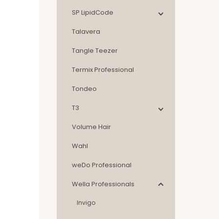
SP LipidCode
Talavera
Tangle Teezer
Termix Professional
Tondeo
T3
Volume Hair
Wahl
weDo Professional
Wella Professionals
Invigo