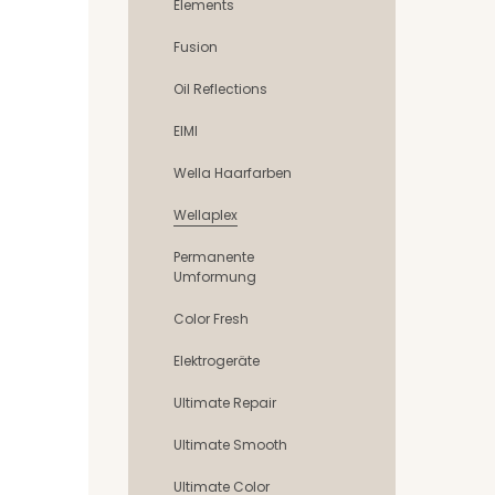
Elements
Fusion
Oil Reflections
EIMI
Wella Haarfarben
Wellaplex
Permanente
Umformung
Color Fresh
Elektrogeräte
Ultimate Repair
Ultimate Smooth
Ultimate Color