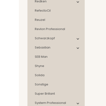
Redken
RefectoCil
Reuzel
Revlon Professional
Schwarzkopf
Sebastian
SEB Man
Shyne
Solida
Sonstige
Super Brillant
System Professional