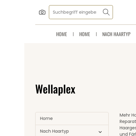
Zum Hauptinhalt springen
Zur Suche springen
Zur Hauptnavigation springen
HOME
HOME
NACH HAARTYP
Wellaplex
Mehr Haa
Home
Reparat
Haarges
Nach Haartyp
und Fär