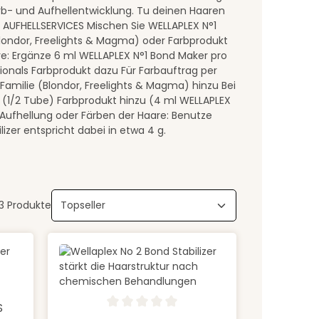
arb- und Aufhellentwicklung. Tu deinen Haaren
AUFHELLSERVICES Mischen Sie WELLAPLEX N°1
Blondor, Freelights & Magma) oder Farbprodukt
are: Ergänze 6 ml WELLAPLEX N°1 Bond Maker pro
ionals Farbprodukt dazu Für Farbauftrag per
amilie (Blondor, Freelights & Magma) hinzu Bei
 (1/2 Tube) Farbprodukt hinzu (4 ml WELLAPLEX
 Aufhellung oder Färben der Haare: Benutze
izer entspricht dabei in etwa 4 g.
3 Produkte
 Gib den gewünschten Wert ein oder b
 von 5 von 5 Sternen
S
Produkt Anzahl: Gib den gewü
Durchschnittliche Bewertung von 0 von 5 Sternen