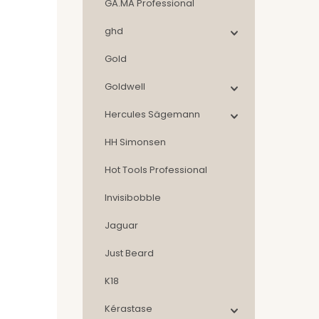
GA.MA Professional
ghd
Gold
Goldwell
Hercules Sägemann
HH Simonsen
Hot Tools Professional
Invisibobble
Jaguar
Just Beard
K18
Kérastase