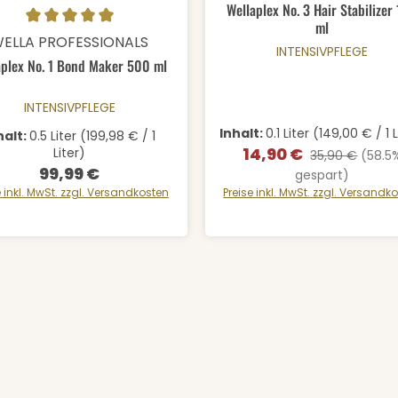
Wellaplex No. 3 Hair Stabilizer
ml
odukt Anzahl: Gib den gewünschten We
schnittliche Bewertung von 5 von 5 Sternen
ELLA PROFESSIONALS
INTENSIVPFLEGE
aplex No. 1 Bond Maker 500 ml
INTENSIVPFLEGE
Inhalt:
0.1 Liter
(149,00 € / 1 L
halt:
0.5 Liter
(199,98 € / 1
14,90 €
Liter)
Verkaufspreis:
Regulärer Preis
35,90 €
(58.5
99,99 €
Regulärer Preis:
gespart)
e inkl. MwSt. zzgl. Versandkosten
Preise inkl. MwSt. zzgl. Versandk