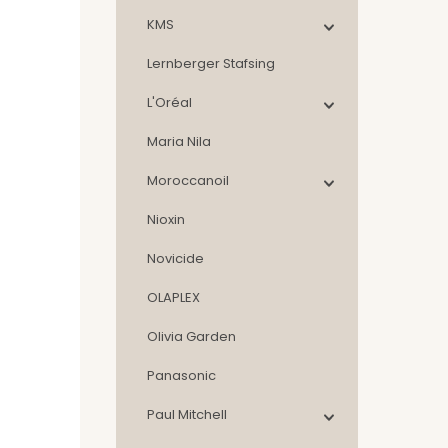
KMS
Lernberger Stafsing
L'Oréal
Maria Nila
Moroccanoil
Nioxin
Novicide
OLAPLEX
Olivia Garden
Panasonic
Paul Mitchell