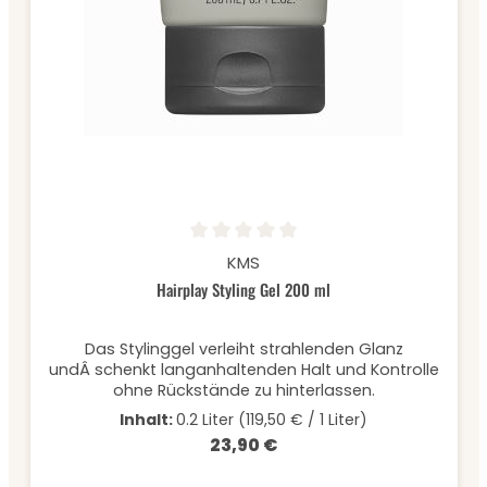
Durchschnittliche Bewertung von 0 von 5 Sternen
KMS
Hairplay Styling Gel 200 ml
Das Stylinggel verleiht strahlenden Glanz
undÂ schenkt langanhaltenden Halt und Kontrolle
ohne Rückstände zu hinterlassen.
Inhalt:
0.2 Liter
(119,50 € / 1 Liter)
23,90 €
Regulärer Preis: