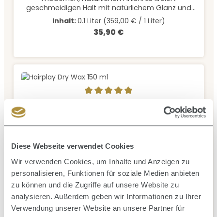
geschmeidigen Halt mit natürlichem Glanz und
hilft mittelstarkes bis festes Haar in den Griff zu
Inhalt:
0.1 Liter
(359,00 € / 1 Liter)
bekommen.
35,90 €
Regulärer Preis:
Durchschnittliche Bewertung von 5 von 5 Sternen
KMS
Hairplay Dry Wax 150 ml
Ein luftig-leichtes Wachs für Definition. Lässt dich
Diese Webseite verwendet Cookies
ein perfektes "Undone"-Finish erzielen. Verleiht
flexiblen Halt mit dimensionaler Textur.
Wir verwenden Cookies, um Inhalte und Anzeigen zu
personalisieren, Funktionen für soziale Medien anbieten
Inhalt:
0.15 Liter
(159,33 € / 1 Liter)
23,90 €
zu können und die Zugriffe auf unsere Website zu
Regulärer Preis:
analysieren. Außerdem geben wir Informationen zu Ihrer
Verwendung unserer Website an unsere Partner für