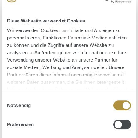
Haar nicht nur Halt und Definition, sondern
fühlt sich genauso angenehm an, wie Haare ohne
Stylingprodukte – gepflegt und leicht.
Jede Linie wirkt in perfekter Synergie mit einer deren
Diese Webseite verwendet Cookies
anderen Pflegelinien und das Styling wird
Wir verwenden Cookies, um Inhalte und Anzeigen zu
somit zum ultimativen, letzten Schritt in der Pflege.
personalisieren, Funktionen für soziale Medien anbieten
Personalisiertes Styling, dass den
natürlichen Schwung des Haares unterstützt und die
zu können und die Zugriffe auf unsere Website zu
Energie des Haares verstärkt.
analysieren. Außerdem geben wir Informationen zu Ihrer
Erlebe die nächste Generation der ultrapersonalisierten
Verwendung unserer Website an unsere Partner für
Haarpflege,
soziale Medien, Werbung und Analysen weiter. Unsere
bei der Styling gleichbedeutend mit Pflege ist.
Partner führen diese Informationen möglicherweise mit
weiteren Daten zusammen, die Sie ihnen bereitgestellt
haben oder die sie im Rahmen Ihrer Nutzung der Dienste
gesammelt haben.
Einwilligungsauswahl
Keine Produkte gefunden.
Notwendig
Präferenzen