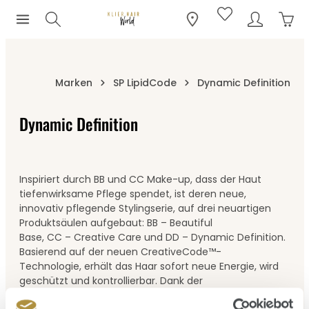
Ware
Zum Hauptinhalt springen
Marken
SP LipidCode
Dynamic Definition
Dynamic Definition
Inspiriert durch BB und CC Make-up, dass der Haut
tiefenwirksame Pflege spendet, ist deren neue,
innovativ pflegende Stylingserie, auf drei neuartigen
Produktsäulen aufgebaut: BB – Beautiful
Base, CC – Creative Care und DD – Dynamic Definition.
Basierend auf der neuen CreativeCode™-
Technologie, erhält das Haar sofort neue Energie, wird
geschützt und kontrollierbar. Dank der
richtigen Balance an aktiven Inhaltsstoffen, hat das