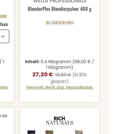
WELLA PROFESSIONALS
BlondorPlex Blondierpulver 400 g
ARBE
BLONDIERUNG
auswählen
lus
/ 1
Inhalt:
0.4 Kilogramm
(68,00 € /
1 Kilogramm)
27,20 €
Verkaufspreis:
Regulärer Preis:
%
55,89 €
(51.33%
gespart)
osten
Preise inkl. MwSt. zzgl. Versandkosten