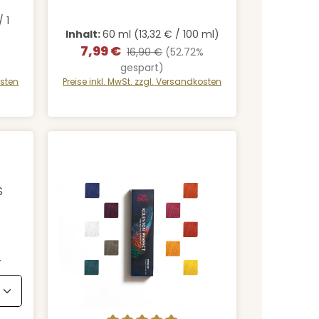
/ 1
Inhalt:
60 ml
(13,32 € / 100 ml)
7,99 €
Verkaufspreis:
Regulärer Preis:
%
16,90 €
(52.72%
gespart)
osten
Preise inkl. MwSt. zzgl. Versandkosten
 von 5 von 5 Sternen
S
auswählen
y