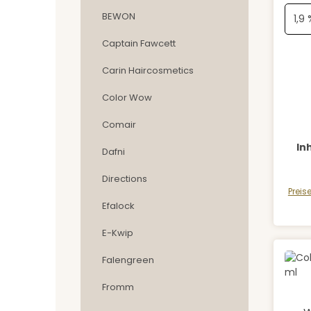
BEWON
Captain Fawcett
Carin Haircosmetics
Color Wow
Comair
In
Dafni
Directions
Preis
Efalock
E-Kwip
Falengreen
Fromm
Durch