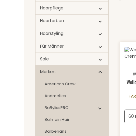
Haarpflege
Haarfarben
Haarstyling
Für Männer
Sale
Durch
Marken
W
Well
American Crew
Andmetics
FA
BaBylissPRO
Balmain Hair
Barberians