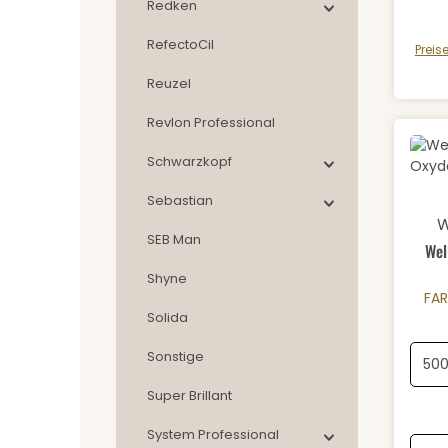
Redken
RefectoCil
Preis
Reuzel
Revlon Professional
Schwarzkopf
Sebastian
Durch
W
SEB Man
Wel
Shyne
FA
Solida
Sonstige
Super Brillant
System Professional