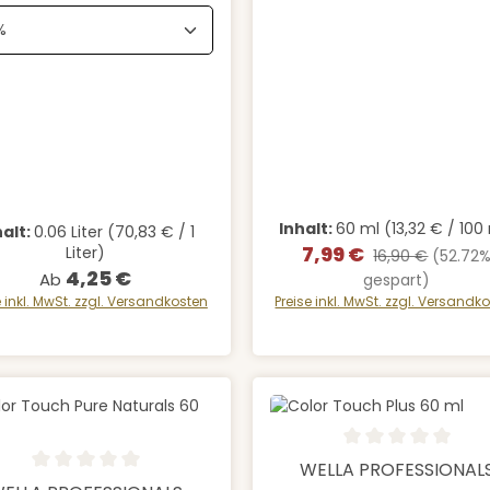
Inhalt:
60 ml
(13,32 € / 100
halt:
0.06 Liter
(70,83 € / 1
7,99 €
Liter)
Verkaufspreis:
Regulärer Preis:
16,90 €
(52.72
4,25 €
Regulärer Preis:
Ab
gespart)
e inkl. MwSt. zzgl. Versandkosten
Preise inkl. MwSt. zzgl. Versandk
Durchschnittliche Bewertung
Details
WELLA PROFESSIONAL
schnittliche Bewertung von 0 von 5 Sternen
Details