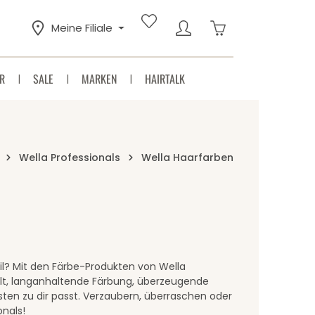
Warenkorb enthäl
Meine Filiale
R
SALE
MARKEN
HAIRTALK
Wella Professionals
Wella Haarfarben
til? Mit den Färbe-Produkten von Wella
lfalt, langanhaltende Färbung, überzeugende
ten zu dir passt. Verzaubern, überraschen oder
onals!