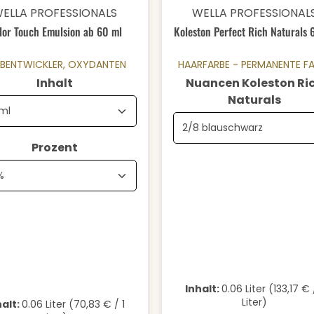
schnittliche Bewertung von 0 von 5 Sternen
Durchschnittliche Bewertung
Details
Details
ELLA PROFESSIONALS
WELLA PROFESSIONAL
lor Touch Emulsion ab 60 ml
Koleston Perfect Rich Naturals 
RBENTWICKLER, OXYDANTEN
HAARFARBE - PERMANENTE F
auswählen
Inhalt
Nuancen Koleston Ri
ausw
Naturals
auswählen
Prozent
Inhalt:
0.06 Liter
(133,17 € 
Liter)
halt:
0.06 Liter
(70,83 € / 1