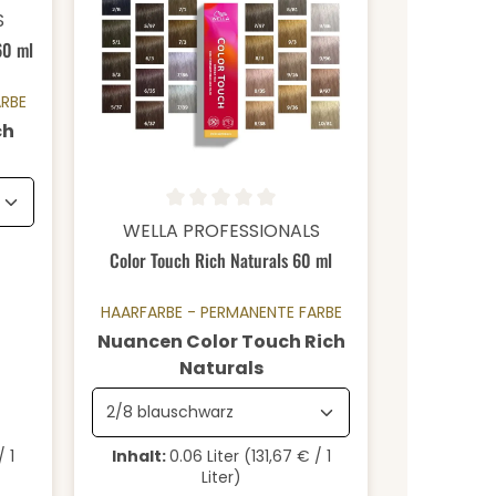
 von 4.9 von 5 Sternen
S
60 ml
ARBE
ch
ählen
Durchschnittliche Bewertung von 0 von 5 Sternen
Details
WELLA PROFESSIONALS
Color Touch Rich Naturals 60 ml
HAARFARBE - PERMANENTE FARBE
Nuancen Color Touch Rich
auswählen
Naturals
/ 1
Inhalt:
0.06 Liter
(131,67 € / 1
Liter)