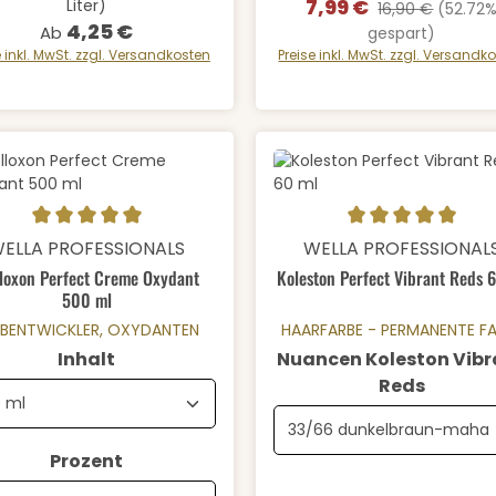
7,99 €
Liter)
Verkaufspreis:
Regulärer Preis:
16,90 €
(52.72
4,25 €
Regulärer Preis:
Ab
gespart)
e inkl. MwSt. zzgl. Versandkosten
Preise inkl. MwSt. zzgl. Versandk
schnittliche Bewertung von 5 von 5 Sternen
Durchschnittliche Bewertung
Details
Details
ELLA PROFESSIONALS
WELLA PROFESSIONAL
loxon Perfect Creme Oxydant
Koleston Perfect Vibrant Reds 
500 ml
RBENTWICKLER, OXYDANTEN
HAARFARBE - PERMANENTE F
auswählen
Inhalt
Nuancen Koleston Vibr
auswä
Reds
auswählen
Prozent