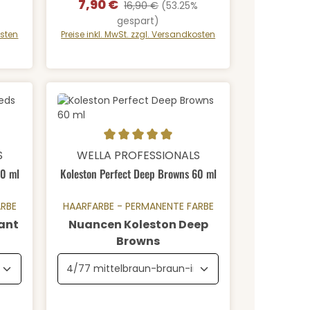
7,90 €
Verkaufspreis:
Regulärer Preis:
%
16,90 €
(53.25%
gespart)
osten
Preise inkl. MwSt. zzgl. Versandkosten
 von 4.95 von 5 Sternen
Durchschnittliche Bewertung von 4.98 von 5 Sterne
Details
S
WELLA PROFESSIONALS
60 ml
Koleston Perfect Deep Browns 60 ml
ARBE
HAARFARBE - PERMANENTE FARBE
ant
Nuancen Koleston Deep
hlen
auswählen
Browns