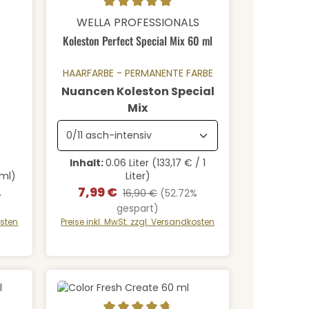
Durchschnittliche Bewertung von 5 von 5 Sternen
Details
WELLA PROFESSIONALS
Koleston Perfect Special Mix 60 ml
HAARFARBE - PERMANENTE FARBE
Nuancen Koleston Special
auswählen
Mix
Inhalt:
0.06 Liter
(133,17 € / 1
 ml)
Liter)
7,99 €
Verkaufspreis:
Regulärer Preis:
%
16,90 €
(52.72%
gespart)
osten
Preise inkl. MwSt. zzgl. Versandkosten