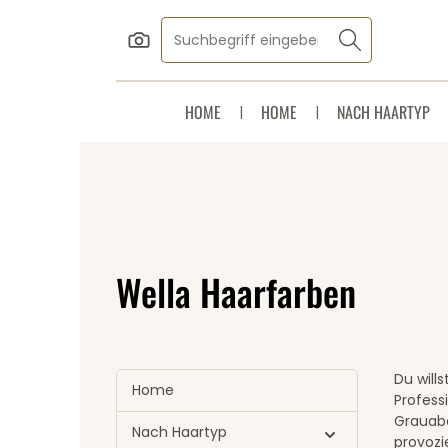
Zum Hauptinhalt springen
Zur Suche springen
Zur Hauptnavigation springen
HOME
HOME
NACH HAARTYP
Wella Haarfarben
Du will
Home
Profess
Grauabd
Nach Haartyp
provozi