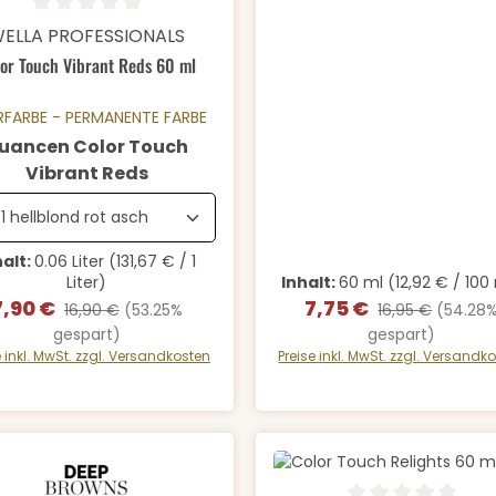
schnittliche Bewertung von 0 von 5 Sternen
Details
ELLA PROFESSIONALS
or Touch Vibrant Reds 60 ml
RFARBE - PERMANENTE FARBE
uancen Color Touch
auswählen
Vibrant Reds
halt:
0.06 Liter
(131,67 € / 1
Liter)
Inhalt:
60 ml
(12,92 € / 100
7,90 €
7,75 €
erkaufspreis:
Regulärer Preis:
Verkaufspreis:
Regulärer Preis:
16,90 €
(53.25%
16,95 €
(54.28
gespart)
gespart)
e inkl. MwSt. zzgl. Versandkosten
Preise inkl. MwSt. zzgl. Versandk