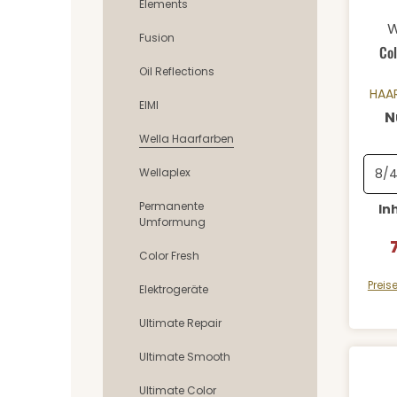
Elements
Durch
W
Fusion
Col
Oil Reflections
HAA
EIMI
N
Wella Haarfarben
Wellaplex
Permanente
In
Umformung
V
Color Fresh
Preis
Elektrogeräte
Ultimate Repair
Ultimate Smooth
Ultimate Color