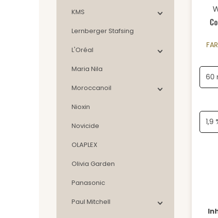
Durch
W
KMS
Co
Lernberger Stafsing
FA
L'Oréal
Maria Nila
Moroccanoil
Nioxin
Novicide
OLAPLEX
Olivia Garden
Panasonic
Paul Mitchell
In