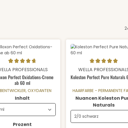
2
schnittliche Bewertung von 4.84 von 5 Sternen
Durchschnittliche Bewertung
Details
Details
ELLA PROFESSIONALS
WELLA PROFESSIONAL
oxon Perfect Oxidations-Creme
Koleston Perfect Pure Naturals 
ab 60 ml
RBENTWICKLER, OXYDANTEN
HAARFARBE - PERMANENTE F
auswählen
Inhalt
Nuancen Koleston Pu
ausw
Naturals
auswählen
Prozent