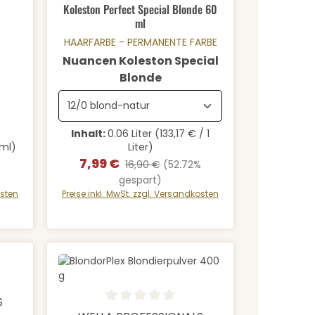
Koleston Perfect Special Blonde 60
ml
HAARFARBE - PERMANENTE FARBE
Nuancen Koleston Special
auswählen
Blonde
Inhalt:
0.06 Liter
(133,17 € / 1
 ml)
Liter)
7,99 €
Verkaufspreis:
Regulärer Preis:
%
16,90 €
(52.72%
gespart)
osten
Preise inkl. MwSt. zzgl. Versandkosten
 von 0 von 5 Sternen
S
Produkt Anzahl: Gib den gewü
Durchschnittliche Bewertung von 0 von 5 Sternen