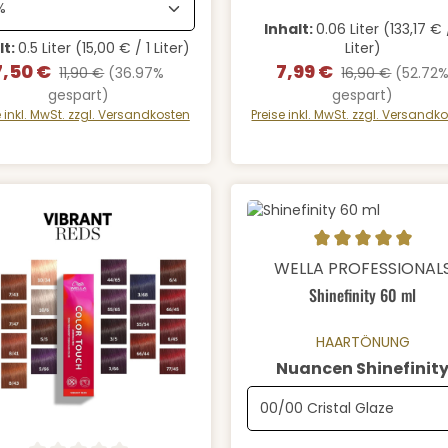
Inhalt:
0.06 Liter
(133,17 € 
lt:
0.5 Liter
(15,00 € / 1 Liter)
Liter)
7,50 €
7,99 €
erkaufspreis:
Regulärer Preis:
Verkaufspreis:
Regulärer Preis:
11,90 €
(36.97%
16,90 €
(52.72
gespart)
gespart)
e inkl. MwSt. zzgl. Versandkosten
Preise inkl. MwSt. zzgl. Versandk
Durchschnittliche Bewertung
Details
WELLA PROFESSIONAL
Shinefinity 60 ml
HAARTÖNUNG
Nuancen Shinefinit