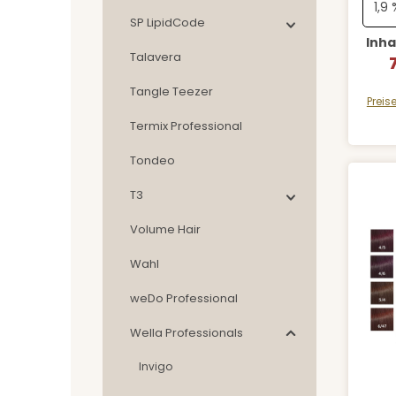
SP LipidCode
Inha
Talavera
V
Tangle Teezer
Preis
Termix Professional
Tondeo
T3
Volume Hair
Wahl
weDo Professional
Wella Professionals
Invigo