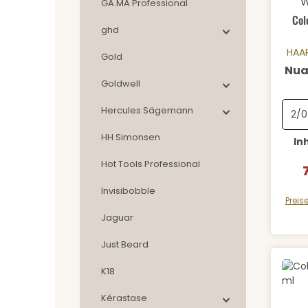
W
GA.MA Professional
Col
ghd
HAA
Gold
Nua
Goldwell
Hercules Sägemann
HH Simonsen
In
Hot Tools Professional
V
Invisibobble
Preis
Jaguar
Just Beard
K18
Kérastase