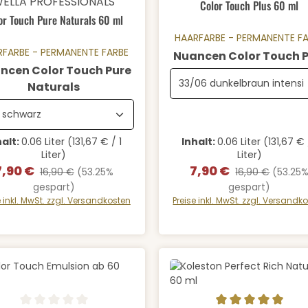
ELLA PROFESSIONALS
Color Touch Plus 60 ml
or Touch Pure Naturals 60 ml
HAARFARBE - PERMANENTE F
RFARBE - PERMANENTE FARBE
Nuancen Color Touch P
ncen Color Touch Pure
auswählen
Naturals
halt:
0.06 Liter
(131,67 € / 1
Inhalt:
0.06 Liter
(131,67 € 
Liter)
Liter)
7,90 €
7,90 €
erkaufspreis:
Regulärer Preis:
Verkaufspreis:
Regulärer Preis:
16,90 €
(53.25%
16,90 €
(53.25
gespart)
gespart)
e inkl. MwSt. zzgl. Versandkosten
Preise inkl. MwSt. zzgl. Versandk