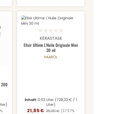
rt ein oder benutze die Schaltfläche
Produkt Anzahl: Gib den gewü
Durchschnittliche Bewertung von 0 von 5 Sternen
KÉRASTASE
Elixir Ultime L'Huile Originale Mini
30 ml
HAARÖL
 Gib den gewünschten Wert ein oder b
 von 5 von 5 Sternen
t 200
Inhalt:
0.03 Liter
(728,33 € / 1
iter)
Liter)
21,85 €
:
Verkaufspreis:
Regulärer Preis:
9%
35,00 €
(37.57%