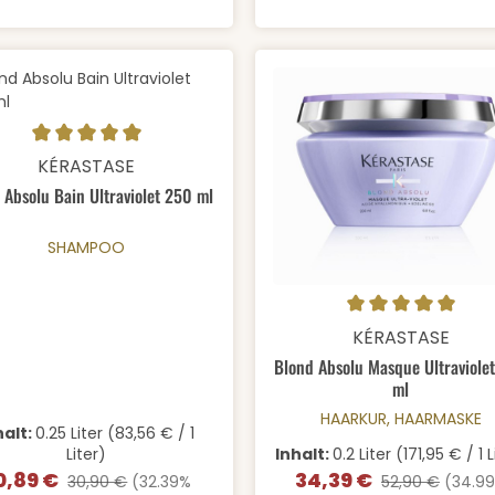
odukt Anzahl: Gib den gewünschten We
schnittliche Bewertung von 5 von 5 Sternen
KÉRASTASE
 Absolu Bain Ultraviolet 250 ml
SHAMPOO
Produkt Anzahl:
Durchschnittliche Bewertung
KÉRASTASE
Blond Absolu Masque Ultraviole
ml
HAARKUR, HAARMASKE
halt:
0.25 Liter
(83,56 € / 1
Liter)
Inhalt:
0.2 Liter
(171,95 € / 1 L
0,89 €
34,39 €
rkaufspreis:
Regulärer Preis:
Verkaufspreis:
Regulärer Preis
30,90 €
(32.39%
52,90 €
(34.9