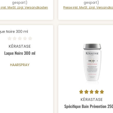
gespart)
gespart)
e inkl. MwSt. zzgl. Versandkosten
Preise inkl. MwSt. zzgl. Versandk
odukt Anzahl: Gib den gewünschten We
schnittliche Bewertung von 0 von 5 Sternen
KÉRASTASE
Laque Noire 300 ml
HAARSPRAY
Produkt Anzahl:
Durchschnittliche Bewertung
KÉRASTASE
Spécifique Bain Prévention 25