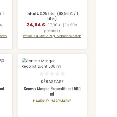
/ 1
Inhalt:
0.25 Liter
(98,56 € / 1
Liter)
24,64 €
Verkaufspreis:
Regulärer Preis:
2%
37,90 €
(34.99%
gespart)
osten
Preise inkl. MwSt. zzgl. Versandkosten
 Gib den gewünschten Wert ein oder b
Produkt Anzahl: Gib den gewü
 von 5 von 5 Sternen
Durchschnittliche Bewertung von 0 von 5 Sternen
KÉRASTASE
 ml
Genesis Masque Reconstituant 500
ml
HAARKUR, HAARMASKE