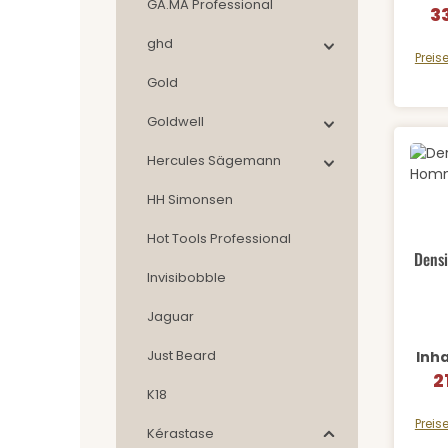
GA.MA Professional
3
Ve
ghd
Preis
Gold
Goldwell
Hercules Sägemann
HH Simonsen
Pr
Durch
Hot Tools Professional
Densi
Invisibobble
Jaguar
Just Beard
Inha
2
Ve
K18
Preis
Kérastase