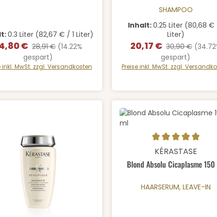
SHAMPOO
Inhalt:
0.25 Liter
(80,68 € 
lt:
0.3 Liter
(82,67 € / 1 Liter)
Liter)
4,80 €
20,17 €
erkaufspreis:
Regulärer Preis:
Verkaufspreis:
Regulärer Preis:
28,91 €
(14.22%
30,90 €
(34.7
gespart)
gespart)
e inkl. MwSt. zzgl. Versandkosten
Preise inkl. MwSt. zzgl. Versandk
Produkt Anzahl:
Durchschnittliche Bewertung
KÉRASTASE
Blond Absolu Cicaplasme 150
HAARSERUM, LEAVE-IN