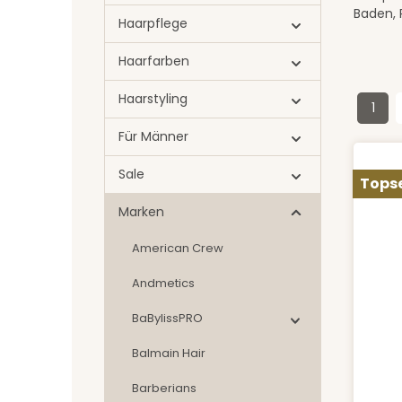
Baden, 
Haarpflege
Haarfarben
Haarstyling
1
Seit
Für Männer
Sale
Topse
Marken
American Crew
Andmetics
BaBylissPRO
Balmain Hair
Barberians