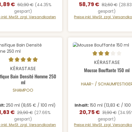
3,89 €
58,79 €
rkaufspreis:
Regulärer Preis:
Verkaufspreis:
Regulärer Preis
60,90 €
(44.35%
82,60 €
(28.8
gespart)
gespart)
e inkl. MwSt. zzgl. Versandkosten
Preise inkl. MwSt. zzgl. Versandk
Durchschnittliche Bewertung
KÉRASTASE
odukt Anzahl: Gib den gewünschten We
schnittliche Bewertung von 5 von 5 Sternen
KÉRASTASE
Mousse Bouffante 150 ml
fique Bain Densité Homme 250
ml
HAAR- / SCHAUMFESTIGE
SHAMPOO
lt:
250 ml
(8,65 € / 100 ml)
Inhalt:
150 ml
(13,83 € / 100
1,63 €
20,75 €
rkaufspreis:
Regulärer Preis:
Verkaufspreis:
Regulärer Preis
29,90 €
(27.66%
31,90 €
(34.9
gespart)
gespart)
e inkl. MwSt. zzgl. Versandkosten
Preise inkl. MwSt. zzgl. Versandk