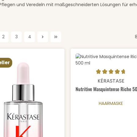
Pflegen und Veredeln mit maßgeschneiderten Lösungen für erh
2
3
4
e
Seite
Seite
Seite
ller
Produkt Anzahl:
Durchschnittliche Bewertung
KÉRASTASE
Nutritive Masquintense Riche 5
HAARMASKE