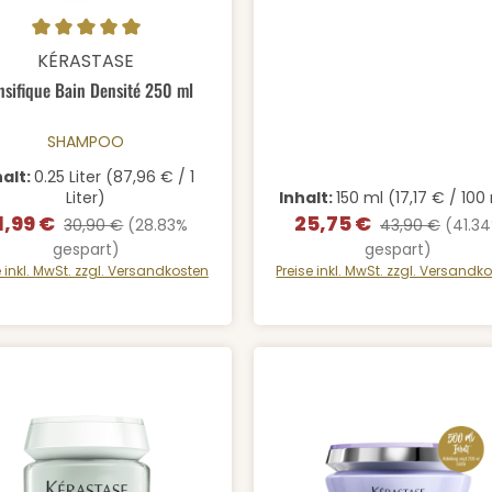
odukt Anzahl: Gib den gewünschten We
schnittliche Bewertung von 5 von 5 Sternen
KÉRASTASE
nsifique Bain Densité 250 ml
SHAMPOO
halt:
0.25 Liter
(87,96 € / 1
Liter)
Inhalt:
150 ml
(17,17 € / 100
1,99 €
25,75 €
rkaufspreis:
Regulärer Preis:
Verkaufspreis:
Regulärer Preis
30,90 €
(28.83%
43,90 €
(41.3
gespart)
gespart)
e inkl. MwSt. zzgl. Versandkosten
Preise inkl. MwSt. zzgl. Versandk