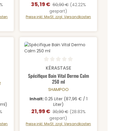
35,19 €
:
Verkaufspreis:
Regulärer Preis:
3%
60,90 €
(42.22%
gespart)
osten
Preise inkl. MwSt. zzgl. Versandkosten
 von 3 von 5 Sternen
rt ein oder benutze die Schaltfläche
Produkt Anzahl: Gib den gewü
Durchschnittliche Bewertung von 0 von 5 Sternen
KÉRASTASE
Spécifique Bain Vital Dermo Calm
250 ml
R
SHAMPOO
Inhalt:
0.25 Liter
(87,96 € / 1
 ml)
Liter)
21,99 €
:
Verkaufspreis:
Regulärer Preis:
5%
30,90 €
(28.83%
gespart)
osten
Preise inkl. MwSt. zzgl. Versandkosten