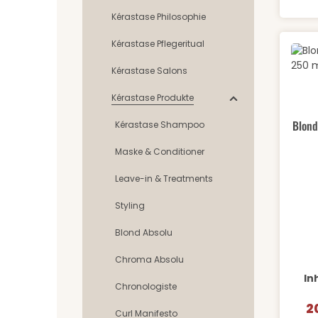
Kérastase Philosophie
Kérastase Pflegeritual
Kérastase Salons
Pr
Kérastase Produkte
Durch
Blond
Kérastase Shampoo
Maske & Conditioner
Leave-in & Treatments
Styling
Blond Absolu
Chroma Absolu
In
Chronologiste
2
Ve
Curl Manifesto