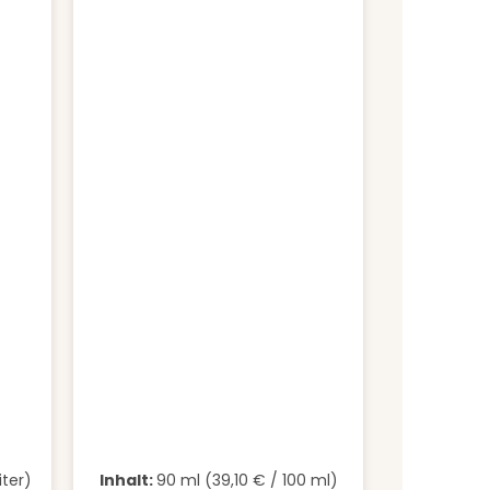
rt ein oder benutze die Schaltfläche
iter)
Inhalt:
90 ml
(39,10 € / 100 ml)