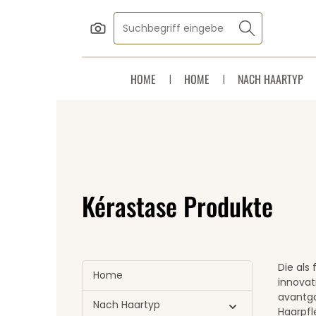
Zum Hauptinhalt springen
Zur Suche springen
Zur Hauptnavigation springen
HOME
HOME
NACH HAARTYP
Kérastase Produkte
Die als
Home
innovat
avantga
Nach Haartyp
Haarpfl