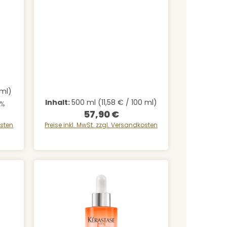
rt ein oder benutze die Schaltfläche
 ml)
Inhalt:
500 ml
(11,58 € / 100 ml)
:
4%
57,90 €
Regulärer Preis:
osten
Preise inkl. MwSt. zzgl. Versandkosten