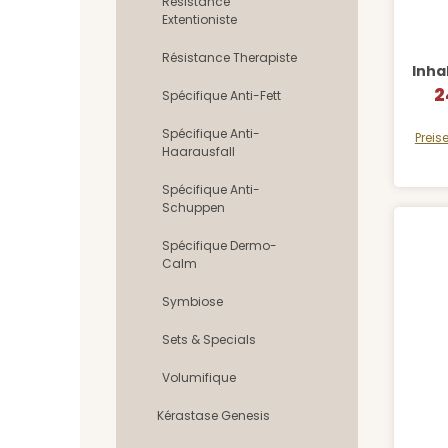
Résistance
Extentioniste
Résistance Therapiste
Inha
2
V
Spécifique Anti-Fett
Spécifique Anti-
Preis
Haarausfall
Spécifique Anti-
Schuppen
Spécifique Dermo-
Calm
Symbiose
Sets & Specials
Volumifique
Kérastase Genesis