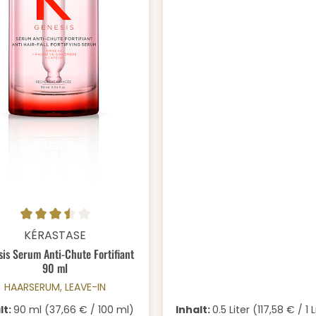
odukt Anzahl: Gib den gewünschten We
schnittliche Bewertung von 3.5 von 5 Sternen
KÉRASTASE
is Serum Anti-Chute Fortifiant
90 ml
HAARSERUM, LEAVE-IN
lt:
90 ml
(37,66 € / 100 ml)
Inhalt:
0.5 Liter
(117,58 € / 1 L