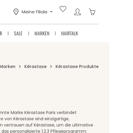
Warenkorb enthäl
Meine Filiale
R
SALE
MARKEN
HAIRTALK
Marken
Kérastase
Kérastase Produkte
nnte Marke Kérastase Paris verbindet
e von Kérastase sind einzigartige,
n vertrauen auf Kérastase, um die ultimative
das personalisierte 1.2.3 Pflegeprogramm: