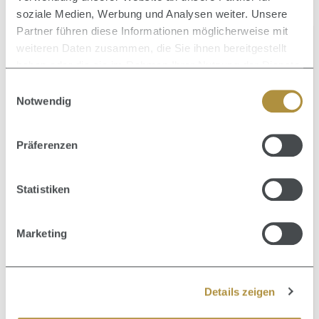
soziale Medien, Werbung und Analysen weiter. Unsere
Partner führen diese Informationen möglicherweise mit
KUNDENSERVICE
weiteren Daten zusammen, die Sie ihnen bereitgestellt
haben oder die sie im Rahmen Ihrer Nutzung der Dienste
gesammelt haben.
Einwilligungsauswahl
Du erreichst uns unter:
Notwendig
Kontaktformular
Präferenzen
Besuche & folge uns hier:
Statistiken
Marketing
Vertrag widerrufen
Details zeigen
SERVICE