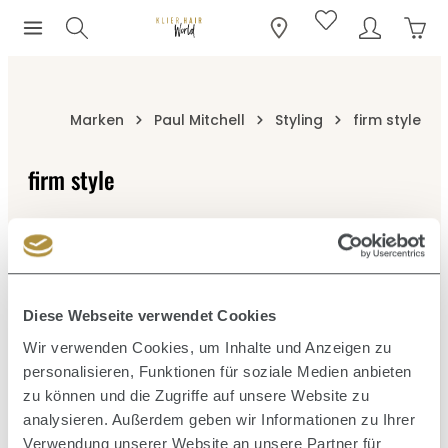
Ware
Zum Hauptinhalt springen
Marken
Paul Mitchell
Styling
firm style
firm style
Paul Mitchell Firm Style gibt dem Haar starken Halt und
eine stabile Struktur.
Diese Webseite verwendet Cookies
Wir verwenden Cookies, um Inhalte und Anzeigen zu
personalisieren, Funktionen für soziale Medien anbieten
Keine Produkte gefunden.
zu können und die Zugriffe auf unsere Website zu
analysieren. Außerdem geben wir Informationen zu Ihrer
Verwendung unserer Website an unsere Partner für