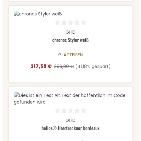
Durchschnittliche Bewertung von 0 von 5 Sternen
GHD
chronos Styler weiß
GLÄTTEISEN
217,59 €
Verkaufspreis:
Regulärer Preis:
369,90 €
(41.18% gespart)
Durchschnittliche Bewertung von 0 von 5 Sternen
GHD
helios® Haartrockner bordeaux