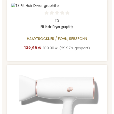
Durchschnittliche Bewertung von 0 von 5 Sternen
T3
Fit Hair Dryer graphite
HAARTROCKNER / FÖHN, REISEFÖHN
132,99 €
Verkaufspreis:
Regulärer Preis:
189,90 €
(29.97% gespart)