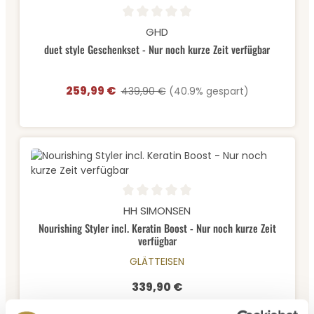
Durchschnittliche Bewertung von 0 von 5 Sternen
GHD
duet style Geschenkset - Nur noch kurze Zeit verfügbar
259,99 €
Verkaufspreis:
Regulärer Preis:
439,90 €
(40.9% gespart)
Durchschnittliche Bewertung von 0 von 5 Sternen
HH SIMONSEN
Nourishing Styler incl. Keratin Boost - Nur noch kurze Zeit
verfügbar
GLÄTTEISEN
339,90 €
Regulärer Preis: