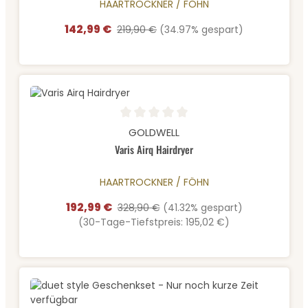
HAARTROCKNER / FÖHN
142,99 €
Verkaufspreis:
Regulärer Preis:
219,90 €
(34.97% gespart)
Durchschnittliche Bewertung von 0 von 5 Sternen
GOLDWELL
Varis Airq Hairdryer
HAARTROCKNER / FÖHN
192,99 €
Verkaufspreis:
Regulärer Preis:
328,90 €
(41.32% gespart)
(30-Tage-Tiefstpreis: 195,02 €)