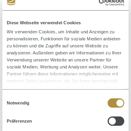
Diese Webseite verwendet Cookies
Wir verwenden Cookies, um Inhalte und Anzeigen zu
Durchschnittliche Bewertung von 0 von 5 Sternen
HH SIMONSEN
personalisieren, Funktionen für soziale Medien anbieten
XS Dryer Haartrockner - Nur noch kurze Zeit verfügbar
zu können und die Zugriffe auf unsere Website zu
analysieren. Außerdem geben wir Informationen zu Ihrer
HAARTROCKNER / FÖHN
Verwendung unserer Website an unsere Partner für
soziale Medien, Werbung und Analysen weiter. Unsere
249,90 €
Regulärer Preis:
Partner führen diese Informationen möglicherweise mit
weiteren Daten zusammen, die Sie ihnen bereitgestellt
haben oder die sie im Rahmen Ihrer Nutzung der Dienste
gesammelt haben.
Einwilligungsauswahl
Notwendig
Durchschnittliche Bewertung von 0 von 5 Sternen
GHD
Präferenzen
duet style Hot Air Styler schwarz