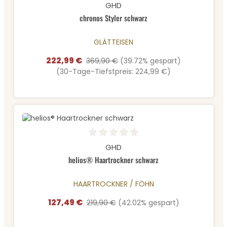
Durchschnittliche Bewertung von 5 von 5 Sternen
GHD
chronos Styler schwarz
GLÄTTEISEN
222,99 €
Verkaufspreis:
Regulärer Preis:
369,90 €
(39.72% gespart)
(30-Tage-Tiefstpreis: 224,99 €)
Durchschnittliche Bewertung von 0 von 5 Sternen
GHD
helios® Haartrockner schwarz
HAARTROCKNER / FÖHN
127,49 €
Verkaufspreis:
Regulärer Preis:
219,90 €
(42.02% gespart)