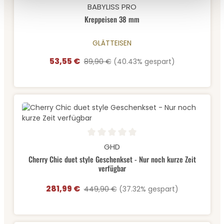
Durchschnittliche Bewertung von 0 von 5 Sternen
BABYLISS PRO
Kreppeisen 38 mm
GLÄTTEISEN
53,55 €
Verkaufspreis:
Regulärer Preis:
89,90 €
(40.43% gespart)
Durchschnittliche Bewertung von 0 von 5 Sternen
GHD
Cherry Chic duet style Geschenkset - Nur noch kurze Zeit
verfügbar
281,99 €
Verkaufspreis:
Regulärer Preis:
449,90 €
(37.32% gespart)