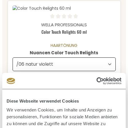
Durchschnittliche Bewertung von 0 von 5 Sternen
WELLA PROFESSIONALS
Color Touch Relights 60 ml
HAARTÖNUNG
auswählen
Nuancen Color Touch Relights
Inhalt:
0.06 Liter
(131,67 € / 1 Liter)
7,90 €
Verkaufspreis:
Regulärer Preis:
14,90 €
(46.98% gespart)
Diese Webseite verwendet Cookies
Wir verwenden Cookies, um Inhalte und Anzeigen zu
personalisieren, Funktionen für soziale Medien anbieten
Durchschnittliche Bewertung von 4.67 von 5 Sternen
zu können und die Zugriffe auf unsere Website zu
WELLA PROFESSIONALS