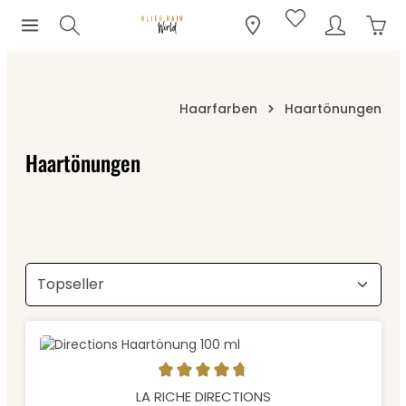
Ware
Zum Hauptinhalt springen
Haarfarben
Haartönungen
Haartönungen
Durchschnittliche Bewertung von 4.71 von 5 Sternen
LA RICHE DIRECTIONS