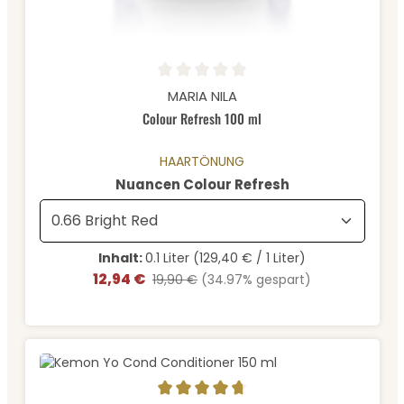
Durchschnittliche Bewertung von 0 von 5 Sternen
MARIA NILA
Colour Refresh 100 ml
HAARTÖNUNG
auswählen
Nuancen Colour Refresh
Inhalt:
0.1 Liter
(129,40 € / 1 Liter)
12,94 €
Verkaufspreis:
Regulärer Preis:
19,90 €
(34.97% gespart)