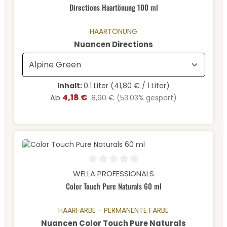
Directions Haartönung 100 ml
HAARTÖNUNG
auswählen
Nuancen Directions
Inhalt:
0.1 Liter
(41,80 € / 1 Liter)
4,18 €
Verkaufspreis:
Regulärer Preis:
Ab
8,90 €
(53.03% gespart)
Durchschnittliche Bewertung von 0 von 5 Sternen
WELLA PROFESSIONALS
Color Touch Pure Naturals 60 ml
HAARFARBE - PERMANENTE FARBE
auswähle
Nuancen Color Touch Pure Naturals