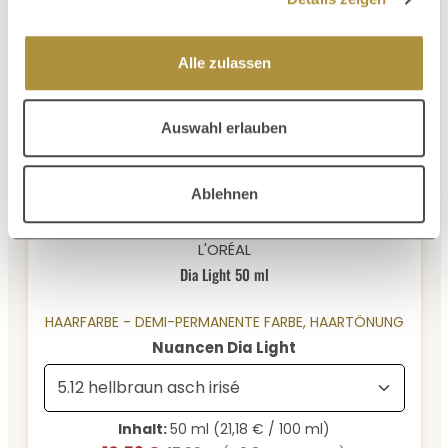
Alle zulassen
Inhalt:
0.06 Liter
(131,67 € / 1 Liter)
7,90 €
Verkaufspreis:
Regulärer Preis:
16,90 €
(53.25% gespart)
Auswahl erlauben
Ablehnen
Durchschnittliche Bewertung von 0 von 5 Sternen
L'ORÉAL
Dia Light 50 ml
HAARFARBE - DEMI-PERMANENTE FARBE, HAARTÖNUNG
auswählen
Nuancen Dia Light
Inhalt:
50 ml
(21,18 € / 100 ml)