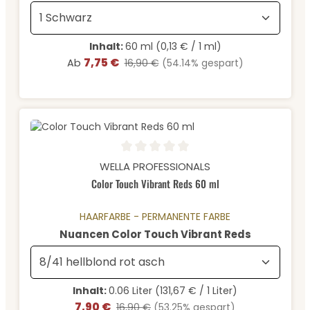
Inhalt:
60 ml
(0,13 € / 1 ml)
7,75 €
Verkaufspreis:
Regulärer Preis:
Ab
16,90 €
(54.14% gespart)
Durchschnittliche Bewertung von 0 von 5 Sternen
WELLA PROFESSIONALS
Color Touch Vibrant Reds 60 ml
HAARFARBE - PERMANENTE FARBE
auswähle
Nuancen Color Touch Vibrant Reds
Inhalt:
0.06 Liter
(131,67 € / 1 Liter)
7,90 €
Verkaufspreis:
Regulärer Preis:
16,90 €
(53.25% gespart)