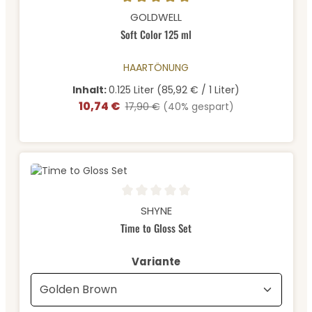
Durchschnittliche Bewertung von 5 von 5 Sternen
GOLDWELL
Soft Color 125 ml
HAARTÖNUNG
Inhalt:
0.125 Liter
(85,92 € / 1 Liter)
10,74 €
Verkaufspreis:
Regulärer Preis:
17,90 €
(40% gespart)
Durchschnittliche Bewertung von 0 von 5 Sternen
SHYNE
Time to Gloss Set
auswählen
Variante