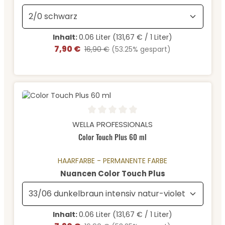
Inhalt:
0.06 Liter
(131,67 € / 1 Liter)
7,90 €
Verkaufspreis:
Regulärer Preis:
16,90 €
(53.25% gespart)
Durchschnittliche Bewertung von 0 von 5 Sternen
WELLA PROFESSIONALS
Color Touch Plus 60 ml
HAARFARBE - PERMANENTE FARBE
auswählen
Nuancen Color Touch Plus
Inhalt:
0.06 Liter
(131,67 € / 1 Liter)