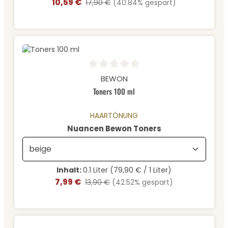
10,59 €
Verkaufspreis:
Regulärer Preis:
17,90 €
(40.84% gespart)
Durchschnittliche Bewertung von 0 von 5 Sternen
BEWON
Toners 100 ml
HAARTÖNUNG
auswählen
Nuancen Bewon Toners
Inhalt:
0.1 Liter
(79,90 € / 1 Liter)
7,99 €
Verkaufspreis:
Regulärer Preis:
13,90 €
(42.52% gespart)