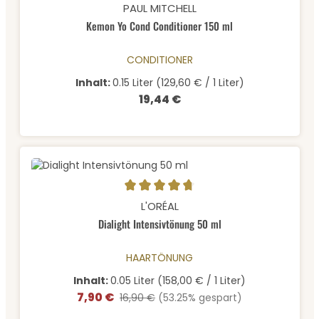
Durchschnittliche Bewertung von 4.83 von 5 Sternen
PAUL MITCHELL
Kemon Yo Cond Conditioner 150 ml
CONDITIONER
Inhalt:
0.15 Liter
(129,60 € / 1 Liter)
19,44 €
Regulärer Preis:
Durchschnittliche Bewertung von 4.79 von 5 Sternen
L'ORÉAL
Dialight Intensivtönung 50 ml
HAARTÖNUNG
Inhalt:
0.05 Liter
(158,00 € / 1 Liter)
7,90 €
Verkaufspreis:
Regulärer Preis:
16,90 €
(53.25% gespart)