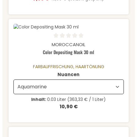
Durchschnittliche Bewertung von 0 von 5 Sternen
MOROCCANOIL
Color Depositing Mask 30 ml
FARBAUFFRISCHUNG, HAARTÖNUNG
auswählen
Nuancen
Inhalt:
0.03 Liter
(363,33 € / 1 Liter)
10,90 €
Regulärer Preis: