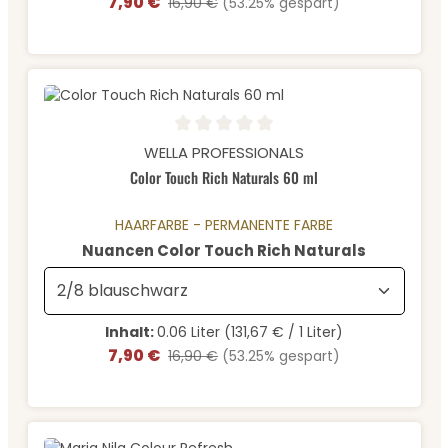
7,90 €
Verkaufspreis:
Regulärer Preis:
16,90 €
(53.25% gespart)
Durchschnittliche Bewertung von 0 von 5 Sternen
WELLA PROFESSIONALS
Color Touch Rich Naturals 60 ml
HAARFARBE - PERMANENTE FARBE
auswähle
Nuancen Color Touch Rich Naturals
Inhalt:
0.06 Liter
(131,67 € / 1 Liter)
7,90 €
Verkaufspreis:
Regulärer Preis:
16,90 €
(53.25% gespart)