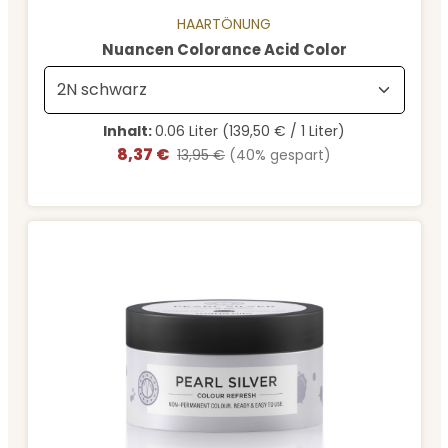
HAARTÖNUNG
auswählen
Nuancen Colorance Acid Color
Inhalt:
0.06 Liter
(139,50 € / 1 Liter)
8,37 €
Verkaufspreis:
Regulärer Preis:
13,95 €
(40% gespart)