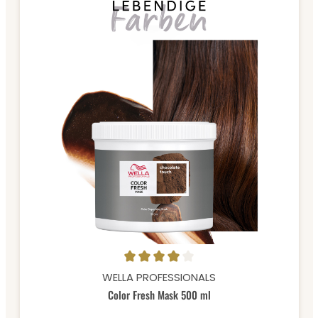
Durchschnittliche Bewertung von 4 von 5 Sternen
WELLA PROFESSIONALS
Color Fresh Mask 500 ml