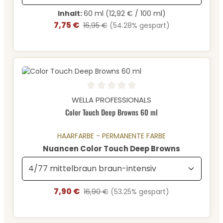
Inhalt:
60 ml
(12,92 € / 100 ml)
7,75 €
Verkaufspreis:
Regulärer Preis:
16,95 €
(54.28% gespart)
Durchschnittliche Bewertung von 0 von 5 Sternen
WELLA PROFESSIONALS
Color Touch Deep Browns 60 ml
HAARFARBE - PERMANENTE FARBE
auswähle
Nuancen Color Touch Deep Browns
7,90 €
Verkaufspreis:
Regulärer Preis:
16,90 €
(53.25% gespart)