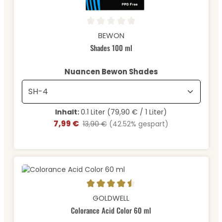
Durchschnittliche Bewertung von 0 von 5 Sternen
BEWON
Shades 100 ml
auswählen
Nuancen Bewon Shades
Inhalt:
0.1 Liter
(79,90 € / 1 Liter)
7,99 €
Verkaufspreis:
Regulärer Preis:
13,90 €
(42.52% gespart)
Durchschnittliche Bewertung von 4.5 von 5 Sternen
GOLDWELL
Colorance Acid Color 60 ml