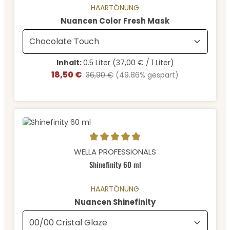
HAARTÖNUNG
auswählen
Nuancen Color Fresh Mask
Inhalt:
0.5 Liter
(37,00 € / 1 Liter)
18,50 €
Verkaufspreis:
Regulärer Preis:
36,90 €
(49.86% gespart)
Durchschnittliche Bewertung von 5 von 5 Sternen
WELLA PROFESSIONALS
Shinefinity 60 ml
HAARTÖNUNG
auswählen
Nuancen Shinefinity