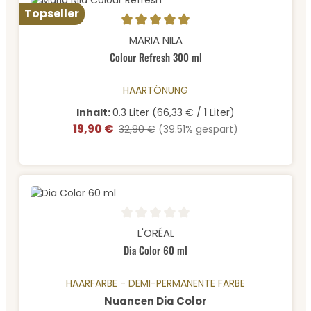
Topseller
Durchschnittliche Bewertung von 4.89 von 5 Sternen
MARIA NILA
Colour Refresh 300 ml
HAARTÖNUNG
Inhalt:
0.3 Liter
(66,33 € / 1 Liter)
19,90 €
Verkaufspreis:
Regulärer Preis:
32,90 €
(39.51% gespart)
Durchschnittliche Bewertung von 0 von 5 Sternen
L'ORÉAL
Dia Color 60 ml
HAARFARBE - DEMI-PERMANENTE FARBE
auswählen
Nuancen Dia Color