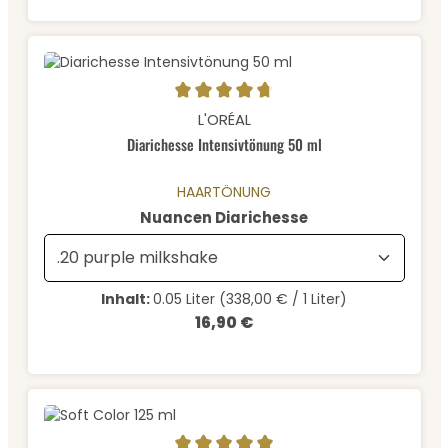
Durchschnittliche Bewertung von 4.71 von 5 Sternen
L'ORÉAL
Diarichesse Intensivtönung 50 ml
HAARTÖNUNG
auswählen
Nuancen Diarichesse
Inhalt:
0.05 Liter
(338,00 € / 1 Liter)
16,90 €
Regulärer Preis: