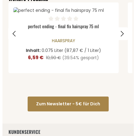
D
Durchschnittliche Bewertung von 0 von 5 Sternen
perfect ending - final fix hairspray 75 ml
HAARSPRAY
Inhalt:
0.075 Liter
(87,87 € / 1 Liter)
6,59 €
Verkaufspreis:
Regulärer Preis:
10,90 €
(39.54% gespart)
Zum Newsletter - 5€ für Dich
KUNDENSERVICE