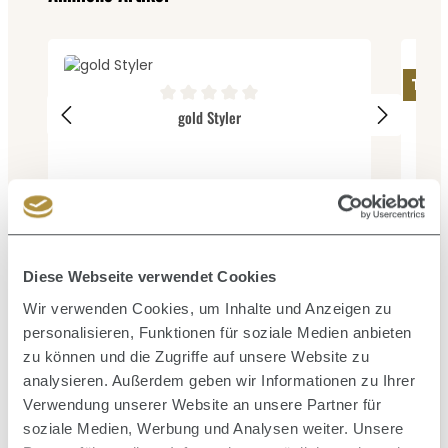
Tops
Durchschnittliche Bewertung von 0 von 5 Sternen
Durc
gold Styler
22
Ve
140,39 €
Verkaufspreis:
Regulärer Preis:
249,90 €
(43.82% gespart)
Diese Webseite verwendet Cookies
Wir verwenden Cookies, um Inhalte und Anzeigen zu
personalisieren, Funktionen für soziale Medien anbieten
Produktgalerie überspringen
Zusammen kaufen mit
zu können und die Zugriffe auf unsere Website zu
analysieren. Außerdem geben wir Informationen zu Ihrer
Verwendung unserer Website an unsere Partner für
soziale Medien, Werbung und Analysen weiter. Unsere
Durc