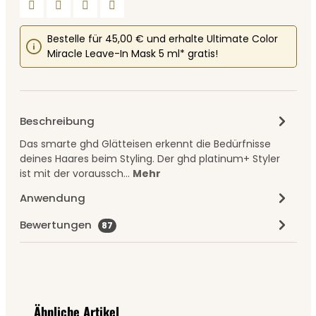
Bestelle für 45,00 € und erhalte Ultimate Color
Miracle Leave-In Mask 5 ml* gratis!
Beschreibung
Das smarte ghd Glätteisen erkennt die Bedürfnisse
deines Haares beim Styling. Der ghd platinum+ Styler
ist mit der voraussch…
Mehr
Anwendung
Bewertungen
87
Produktgalerie überspringen
Ähnliche Artikel