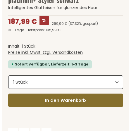
Intelligentes Glätteisen für glänzendes Haar
Verkaufspreis:
%
187,99 €
299,90 €
(37.32% gespart)
30-Tage-Tiefstpreis: 195,99 €
Inhalt:
1 Stück
Preise inkl. MwSt. zzgl. Versandkosten
Sofort verfügbar, Lieferzeit: 1-3 Tage
Produkt Anzahl: Gib den gewünschten Wert ein
In den Warenkorb