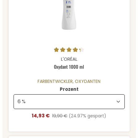
Durchschnittliche Bewertung von 4.22 von 5 Sternen
L'ORÉAL
Oxydant 1000 ml
FARBENTWICKLER, OXYDANTEN
auswählen
Prozent
14,93 €
Verkaufspreis:
Regulärer Preis:
19,90 €
(24.97% gespart)