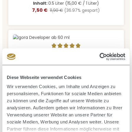
Inhalt:
0.5 Liter
(15,00 € / 1 Liter)
7,50 €
Verkaufspreis:
Regulärer Preis:
11,90 €
(36.97% gespart)
Durchschnittliche Bewertung von 4.88 von 5 Sternen
SCHWARZKOPF
Igora Developer ab 60 ml
FARBENTWICKLER, OXYDANTEN
Diese Webseite verwendet Cookies
auswählen
Inhalt
Wir verwenden Cookies, um Inhalte und Anzeigen zu
personalisieren, Funktionen für soziale Medien anbieten
zu können und die Zugriffe auf unsere Website zu
analysieren. Außerdem geben wir Informationen zu Ihrer
auswählen
Prozent
Verwendung unserer Website an unsere Partner für
soziale Medien, Werbung und Analysen weiter. Unsere
Partner führen diese Informationen möglicherweise mit