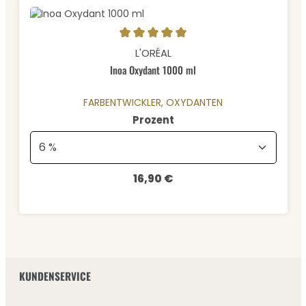
Durchschnittliche Bewertung von 5 von 5 Sternen
L'ORÉAL
Inoa Oxydant 1000 ml
FARBENTWICKLER, OXYDANTEN
auswählen
Prozent
16,90 €
Regulärer Preis:
KUNDENSERVICE