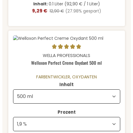
Inhalt:
0.1 Liter
(92,90 € / 1 Liter)
9,29 €
Verkaufspreis:
Regulärer Preis:
12,90 €
(27.98% gespart)
Durchschnittliche Bewertung von 5 von 5 Sternen
WELLA PROFESSIONALS
Welloxon Perfect Creme Oxydant 500 ml
FARBENTWICKLER, OXYDANTEN
auswählen
Inhalt
auswählen
Prozent