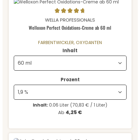
Durchschnittliche Bewertung von 4.84 von 5 Sternen
WELLA PROFESSIONALS
Welloxon Perfect Oxidations-Creme ab 60 ml
FARBENTWICKLER, OXYDANTEN
auswählen
Inhalt
auswählen
Prozent
Inhalt:
0.06 Liter
(70,83 € / 1 Liter)
4,25 €
Regulärer Preis:
Ab