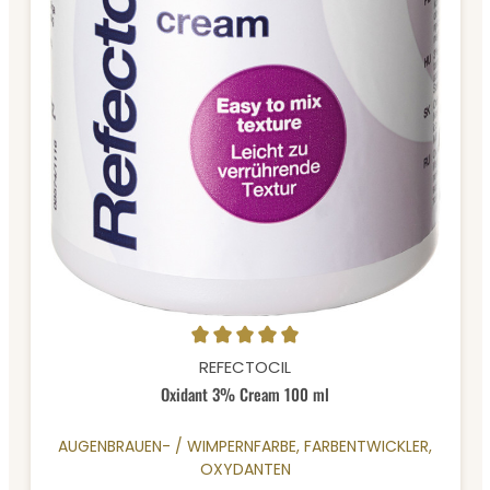
Durchschnittliche Bewertung von 5 von 5 Sternen
REFECTOCIL
Oxidant 3% Cream 100 ml
AUGENBRAUEN- / WIMPERNFARBE, FARBENTWICKLER,
OXYDANTEN