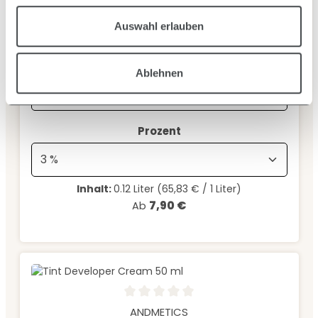
Bewoxy Oxydant Cream ab 120 ml
Auswahl erlauben
FARBENTWICKLER, OXYDANTEN
auswählen
Inhalt
Ablehnen
auswählen
Prozent
Inhalt:
0.12 Liter
(65,83 € / 1 Liter)
7,90 €
Regulärer Preis:
Ab
Durchschnittliche Bewertung von 0 von 5 Sternen
ANDMETICS