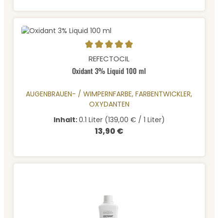
Durchschnittliche Bewertung von 5 von 5 Sternen
REFECTOCIL
Oxidant 3% Liquid 100 ml
AUGENBRAUEN- / WIMPERNFARBE, FARBENTWICKLER,
OXYDANTEN
Inhalt:
0.1 Liter
(139,00 € / 1 Liter)
13,90 €
Regulärer Preis: