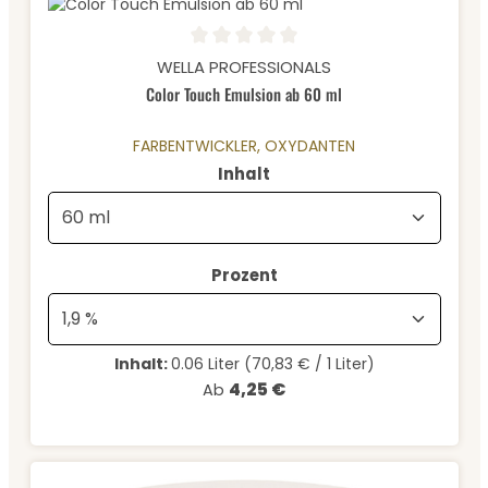
Durchschnittliche Bewertung von 0 von 5 Sternen
WELLA PROFESSIONALS
Color Touch Emulsion ab 60 ml
FARBENTWICKLER, OXYDANTEN
auswählen
Inhalt
auswählen
Prozent
Inhalt:
0.06 Liter
(70,83 € / 1 Liter)
4,25 €
Regulärer Preis:
Ab