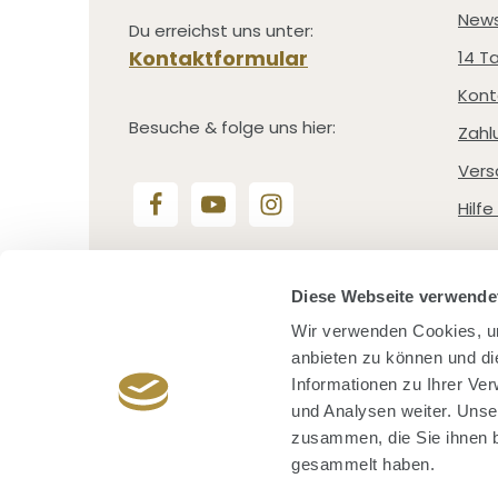
News
Du erreichst uns unter:
Kontaktformular
14 T
Kont
Besuche & folge uns hier:
Zahl
Vers
Hilf
Vertrag widerrufen
Diese Webseite verwende
Wir verwenden Cookies, um
anbieten zu können und di
Informationen zu Ihrer Ve
und Analysen weiter. Unse
zusammen, die Sie ihnen b
© 2026 Klier Hair World GmbH
Alle Preise 
KI-Hinweis
innerhalb Deut
gesammelt haben.
*Nur solange der Vorrat reicht.