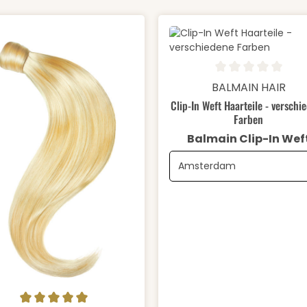
Durchschnittliche Bewertung
Details
BALMAIN HAIR
Clip-In Weft Haarteile - verschi
Farben
Balmain Clip-In Wef