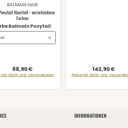
schnittliche Bewertung von 5 von 5 Sternen
Details
BALMAIN HAIR
Ponytail Haarteil - verschiedene
Farben
auswählen
Farbe Balmain Ponytail
88,90 €
142,90 €
Regulärer Preis:
Regulärer Preis:
e inkl. MwSt. zzgl. Versandkosten
Preise inkl. MwSt. zzgl. Versandk
ICE
INFORMATIONEN