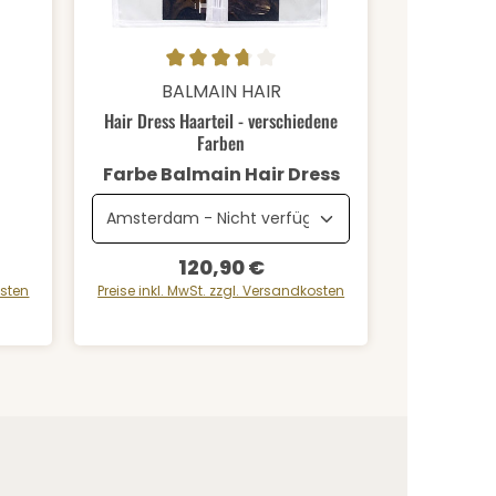
Durchschnittliche Bewertung von 3.75 von 5 Sterne
Details
BALMAIN HAIR
Hair Dress Haarteil - verschiedene
Farben
auswählen
Farbe Balmain Hair Dress
120,90 €
Regulärer Preis:
osten
Preise inkl. MwSt. zzgl. Versandkosten