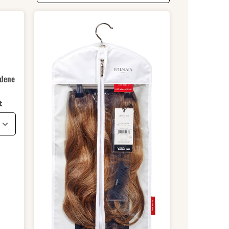
 von 0 von 5 Sternen
edene
auswählen
t