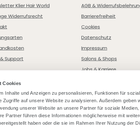
letter Klier Hair World
AGB & Widerrufsbelehrun
age Widerrufsrecht
Barrierefreiheit
akt
Cookies
ungsarten
Datenschutz
andkosten
Impressum
e & Support
Salons & Shops
Jobs & Karriere
t Cookies
 Inhalte und Anzeigen zu personalisieren, Funktionen für sozia
e Zugriffe auf unsere Website zu analysieren. Außerdem geben w
rwendung unserer Website an unsere Partner für soziale Medien
re Partner führen diese Informationen möglicherweise mit weite
ereitgestellt haben oder die sie im Rahmen Ihrer Nutzung der D
werden inkl. der gesetzlichen Mehrwertsteuer angegeben. Versandkostenfrei
schlands. Die Kosten für alle unsere Lieferarten und die anfallenden Nac