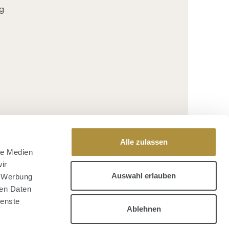
g
Alle zulassen
le Medien
ir
Auswahl erlauben
, Werbung
ren Daten
ienste
e Lieferung ab 40,00 Euro Bestellsumme, sonst 4,95 Euro
Ablehnen
hnahmegebühren für die Lieferart Nachnahme finden Sie
hier:
Versandkosten
.