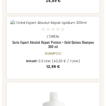
24,89 €
Regulärer Preis:
Durchschnittliche Bewertung von 0 von 5 Sternen
L'ORÉAL
Serie Expert Absolut Repair Protein + Gold Quinoa Shampoo
300 ml
SHAMPOO
Inhalt:
0.3 Liter
(43,20 € / 1 Liter)
12,96 €
Regulärer Preis: