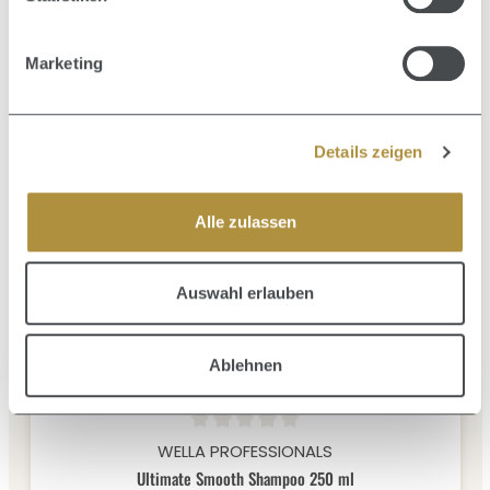
Marketing
Durchschnittliche Bewertung von 0 von 5 Sternen
PAUL MITCHELL
Details zeigen
Sheer Hydration Shampoo 300 ml
Alle zulassen
SHAMPOO
Inhalt:
0.3 Liter
(81,50 € / 1 Liter)
24,45 €
Regulärer Preis:
Auswahl erlauben
Ablehnen
Durchschnittliche Bewertung von 0 von 5 Sternen
WELLA PROFESSIONALS
Ultimate Smooth Shampoo 250 ml