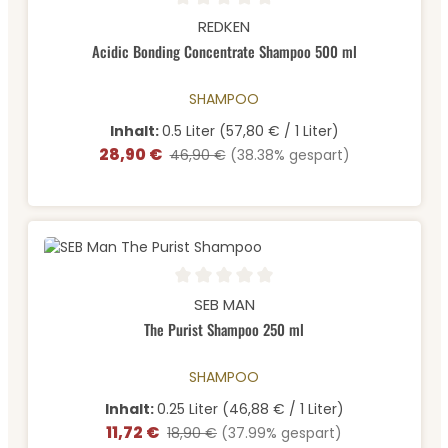
Durchschnittliche Bewertung von 0 von 5 Sternen
REDKEN
Acidic Bonding Concentrate Shampoo 500 ml
SHAMPOO
Inhalt:
0.5 Liter
(57,80 € / 1 Liter)
28,90 €
Verkaufspreis:
Regulärer Preis:
46,90 €
(38.38% gespart)
Durchschnittliche Bewertung von 0 von 5 Sternen
SEB MAN
The Purist Shampoo 250 ml
SHAMPOO
Inhalt:
0.25 Liter
(46,88 € / 1 Liter)
11,72 €
Verkaufspreis:
Regulärer Preis:
18,90 €
(37.99% gespart)