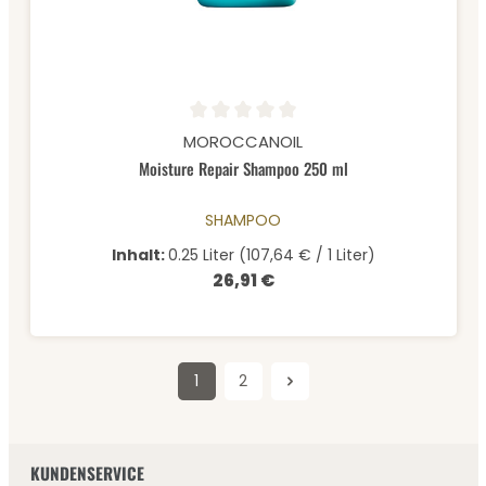
Durchschnittliche Bewertung von 0 von 5 Sternen
MOROCCANOIL
Moisture Repair Shampoo 250 ml
SHAMPOO
Inhalt:
0.25 Liter
(107,64 € / 1 Liter)
26,91 €
Regulärer Preis:
1
2
Seite
Seite
KUNDENSERVICE