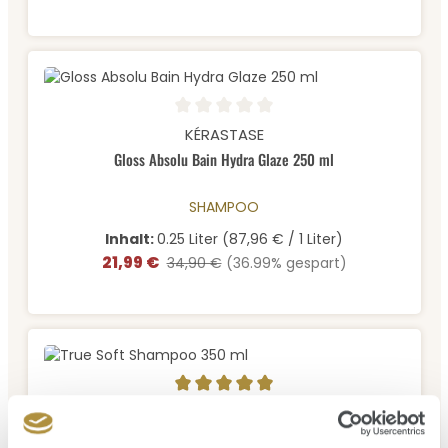
Durchschnittliche Bewertung von 0 von 5 Sternen
KÉRASTASE
Gloss Absolu Bain Hydra Glaze 250 ml
SHAMPOO
Inhalt:
0.25 Liter
(87,96 € / 1 Liter)
21,99 €
Verkaufspreis:
Regulärer Preis:
34,90 €
(36.99% gespart)
Durchschnittliche Bewertung von 5 von 5 Sternen
MARIA NILA
True Soft Shampoo 350 ml