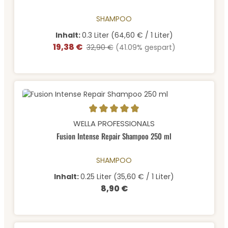
SHAMPOO
Inhalt:
0.3 Liter
(64,60 € / 1 Liter)
19,38 €
Verkaufspreis:
Regulärer Preis:
32,90 €
(41.09% gespart)
Durchschnittliche Bewertung von 5 von 5 Sternen
WELLA PROFESSIONALS
Fusion Intense Repair Shampoo 250 ml
SHAMPOO
Inhalt:
0.25 Liter
(35,60 € / 1 Liter)
8,90 €
Regulärer Preis: