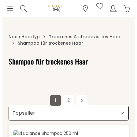
Ware
Zum Hauptinhalt springen
Nach Haartyp
Trockenes & strapaziertes Haar
Shampoo für trockenes Haar
Shampoo für trockenes Haar
1
2
Seite
Seite