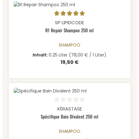
Durchschnittliche Bewertung von 5 von 5 Sternen
SP LIPIDCODE
R1 Repair Shampoo 250 ml
SHAMPOO
Inhalt:
0.25 Liter
(78,00 € / 1 Liter)
19,50 €
Regulärer Preis:
Durchschnittliche Bewertung von 0 von 5 Sternen
KÉRASTASE
Spécifique Bain Divalent 250 ml
SHAMPOO