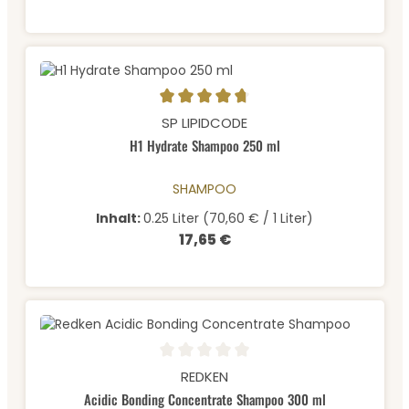
Durchschnittliche Bewertung von 4.75 von 5 Sternen
SP LIPIDCODE
H1 Hydrate Shampoo 250 ml
SHAMPOO
Inhalt:
0.25 Liter
(70,60 € / 1 Liter)
17,65 €
Regulärer Preis:
Durchschnittliche Bewertung von 0 von 5 Sternen
REDKEN
Acidic Bonding Concentrate Shampoo 300 ml