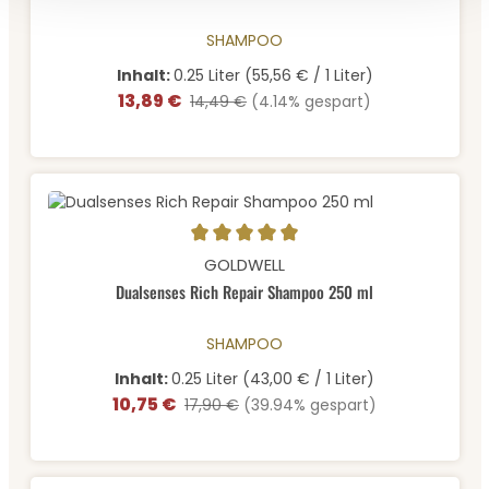
SHAMPOO
Inhalt:
0.25 Liter
(55,56 € / 1 Liter)
13,89 €
Verkaufspreis:
Regulärer Preis:
14,49 €
(4.14% gespart)
Durchschnittliche Bewertung von 5 von 5 Sternen
GOLDWELL
Dualsenses Rich Repair Shampoo 250 ml
SHAMPOO
Inhalt:
0.25 Liter
(43,00 € / 1 Liter)
10,75 €
Verkaufspreis:
Regulärer Preis:
17,90 €
(39.94% gespart)