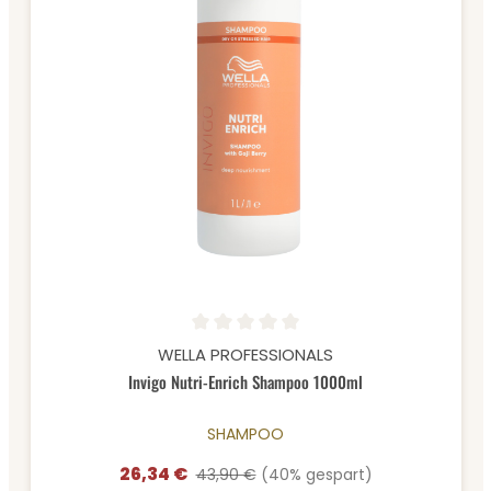
Durchschnittliche Bewertung von 0 von 5 Sternen
WELLA PROFESSIONALS
Invigo Nutri-Enrich Shampoo 1000ml
SHAMPOO
26,34 €
Verkaufspreis:
Regulärer Preis:
43,90 €
(40% gespart)