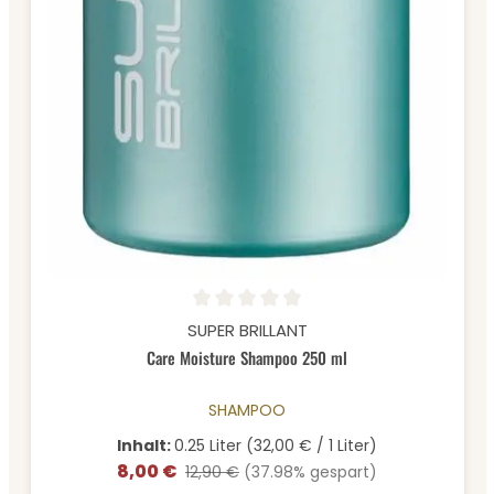
Durchschnittliche Bewertung von 0 von 5 Sternen
SUPER BRILLANT
Care Moisture Shampoo 250 ml
SHAMPOO
Inhalt:
0.25 Liter
(32,00 € / 1 Liter)
8,00 €
Verkaufspreis:
Regulärer Preis:
12,90 €
(37.98% gespart)