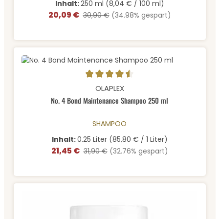
Inhalt:
250 ml
(8,04 € / 100 ml)
20,09 €
Verkaufspreis:
Regulärer Preis:
30,90 €
(34.98% gespart)
Durchschnittliche Bewertung von 4.57 von 5 Sternen
OLAPLEX
No. 4 Bond Maintenance Shampoo 250 ml
SHAMPOO
Inhalt:
0.25 Liter
(85,80 € / 1 Liter)
21,45 €
Verkaufspreis:
Regulärer Preis:
31,90 €
(32.76% gespart)