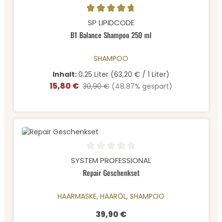
Durchschnittliche Bewertung von 4.67 von 5 Sternen
SP LIPIDCODE
B1 Balance Shampoo 250 ml
SHAMPOO
Inhalt:
0.25 Liter
(63,20 € / 1 Liter)
15,80 €
Verkaufspreis:
Regulärer Preis:
30,90 €
(48.87% gespart)
Durchschnittliche Bewertung von 0 von 5 Sternen
SYSTEM PROFESSIONAL
Repair Geschenkset
HAARMASKE, HAARÖL, SHAMPOO
39,90 €
Regulärer Preis: