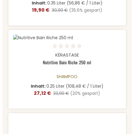
Inhalt:
0.35 Liter
(56,86 € / 1 Liter)
19,90 €
Verkaufspreis:
Regulärer Preis:
30,90 €
(35.6% gespart)
Durchschnittliche Bewertung von 0 von 5 Sternen
KÉRASTASE
Nutritive Bain Riche 250 ml
SHAMPOO
Inhalt:
0.25 Liter
(108,48 € / 1 Liter)
27,12 €
Verkaufspreis:
Regulärer Preis:
33,90 €
(20% gespart)