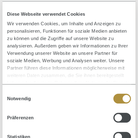
SHAMPOO
Diese Webseite verwendet Cookies
Inhalt:
0.35 Liter
(56,86 € / 1 Liter)
Wir verwenden Cookies, um Inhalte und Anzeigen zu
19,90 €
Verkaufspreis:
Regulärer Preis:
30,90 €
(35.6% gespart)
personalisieren, Funktionen für soziale Medien anbieten
zu können und die Zugriffe auf unsere Website zu
analysieren. Außerdem geben wir Informationen zu Ihrer
Verwendung unserer Website an unsere Partner für
soziale Medien, Werbung und Analysen weiter. Unsere
Partner führen diese Informationen möglicherweise mit
weiteren Daten zusammen, die Sie ihnen bereitgestellt
haben oder die sie im Rahmen Ihrer Nutzung der Dienste
gesammelt haben.
Einwilligungsauswahl
Notwendig
Präferenzen
Statistiken