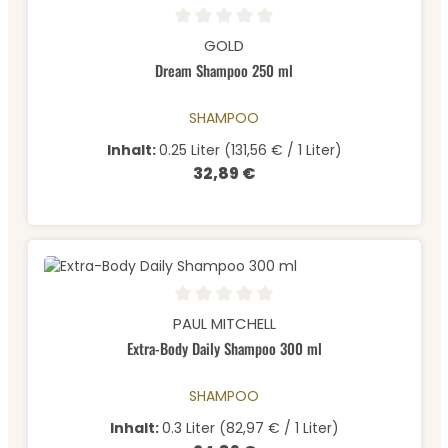
Durchschnittliche Bewertung von 0 von 5 Sternen
GOLD
Dream Shampoo 250 ml
SHAMPOO
Inhalt:
0.25 Liter
(131,56 € / 1 Liter)
32,89 €
Regulärer Preis:
Durchschnittliche Bewertung von 0 von 5 Sternen
PAUL MITCHELL
Extra-Body Daily Shampoo 300 ml
SHAMPOO
Inhalt:
0.3 Liter
(82,97 € / 1 Liter)