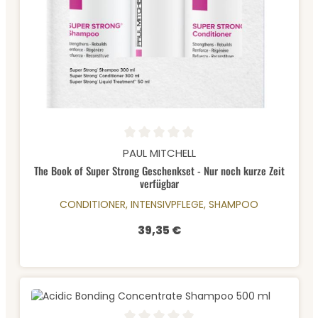
Durchschnittliche Bewertung von 0 von 5 Sternen
PAUL MITCHELL
The Book of Super Strong Geschenkset - Nur noch kurze Zeit
verfügbar
CONDITIONER, INTENSIVPFLEGE, SHAMPOO
39,35 €
Regulärer Preis: