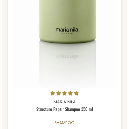
Durchschnittliche Bewertung von 5 von 5 Sternen
MARIA NILA
Structure Repair Shampoo 350 ml
SHAMPOO