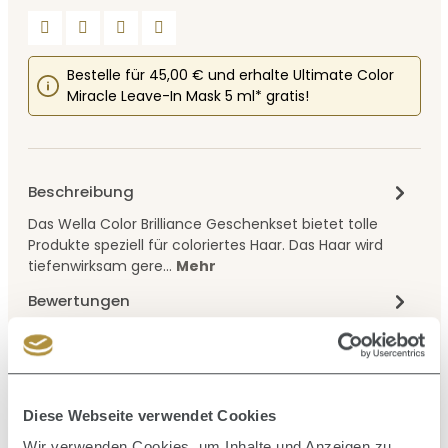
Bestelle für 45,00 € und erhalte Ultimate Color
Miracle Leave-In Mask 5 ml* gratis!
Beschreibung
Das Wella Color Brilliance Geschenkset bietet tolle
Produkte speziell für coloriertes Haar. Das Haar wird
tiefenwirksam gere…
Mehr
Bewertungen
Diese Webseite verwendet Cookies
Produktgalerie überspringen
Ähnliche Artikel
Wir verwenden Cookies, um Inhalte und Anzeigen zu