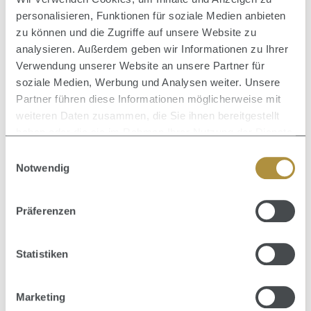
personalisieren, Funktionen für soziale Medien anbieten
zu können und die Zugriffe auf unsere Website zu
analysieren. Außerdem geben wir Informationen zu Ihrer
Durc
The B
Verwendung unserer Website an unsere Partner für
Durchschnittliche Bewertung von 0 von 5 Sternen
Color Brilliance Duo Geschenkset - Nur noch
soziale Medien, Werbung und Analysen weiter. Unsere
kurze Zeit verfügbar
Partner führen diese Informationen möglicherweise mit
weiteren Daten zusammen, die Sie ihnen bereitgestellt
haben oder die sie im Rahmen Ihrer Nutzung der Dienste
36,90 €
Regulärer Preis:
gesammelt haben.
Einwilligungsauswahl
Notwendig
Präferenzen
Produktgalerie überspringen
Zusammen kaufen mit
Statistiken
Marketing
Durc
In