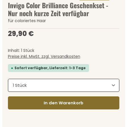
Invigo Color Brilliance Geschenkset -
Nur noch kurze Zeit verfügbar
für coloriertes Haar
Regulärer Preis:
29,90 €
Inhalt:
1 Stück
Preise inkl. MwSt. zzgl. Versandkosten
Sofort verfügbar, Lieferzeit: 1-3 Tage
Produkt Anzahl: Gib den gewünschten Wert ein
In den Warenkorb