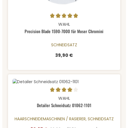
Durchschnittliche Bewertung von 5 von 5 Sternen
WAHL
Precision Blade 1590-7000 für Moser Chromini
SCHNEIDSATZ
39,90 €
Regulärer Preis:
Durchschnittliche Bewertung von 4 von 5 Sternen
WAHL
Detailer Schneidsatz 01062-1101
HAARSCHNEIDEMASCHINEN / RASIERER, SCHNEIDSATZ