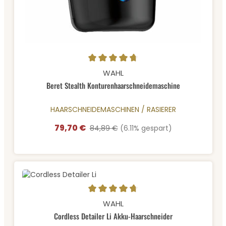
Durchschnittliche Bewertung von 4.85 von 5 Sternen
WAHL
Beret Stealth Konturenhaarschneidemaschine
HAARSCHNEIDEMASCHINEN / RASIERER
79,70 €
Verkaufspreis:
Regulärer Preis:
84,89 €
(6.11% gespart)
Durchschnittliche Bewertung von 4.85 von 5 Sternen
WAHL
Cordless Detailer Li Akku-Haarschneider