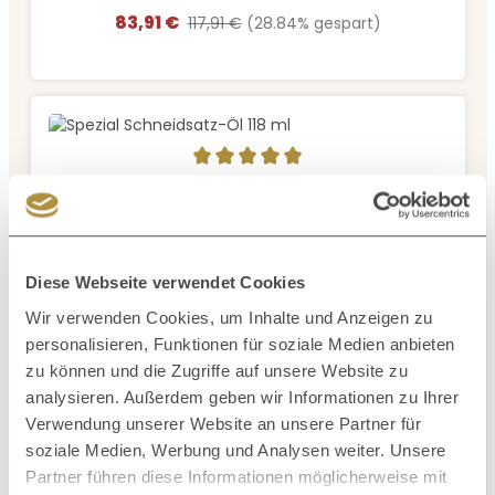
83,91 €
Verkaufspreis:
Regulärer Preis:
117,91 €
(28.84% gespart)
Durchschnittliche Bewertung von 5 von 5 Sternen
WAHL
Spezial Schneidsatz-Öl 118 ml
Inhalt:
0.1183 Liter
(49,87 € / 1 Liter)
Diese Webseite verwendet Cookies
5,90 €
Regulärer Preis:
Wir verwenden Cookies, um Inhalte und Anzeigen zu
personalisieren, Funktionen für soziale Medien anbieten
zu können und die Zugriffe auf unsere Website zu
analysieren. Außerdem geben wir Informationen zu Ihrer
Verwendung unserer Website an unsere Partner für
soziale Medien, Werbung und Analysen weiter. Unsere
Partner führen diese Informationen möglicherweise mit