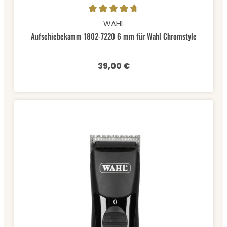
Durchschnittliche Bewertung von 4.67 von 5 Sternen
WAHL
Aufschiebekamm 1802-7220 6 mm für Wahl Chromstyle
39,00 €
Regulärer Preis: