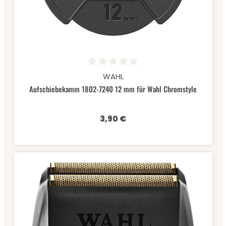
Durchschnittliche Bewertung von 0 von 5 Sternen
WAHL
Aufschiebekamm 1802-7240 12 mm für Wahl Chromstyle
3,90 €
Regulärer Preis: