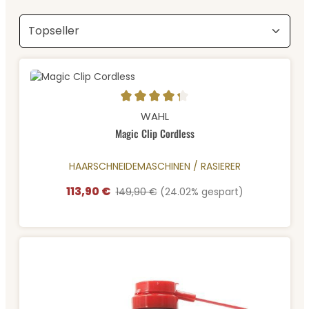
Durchschnittliche Bewertung von 4.2 von 5 Sternen
WAHL
Magic Clip Cordless
HAARSCHNEIDEMASCHINEN / RASIERER
113,90 €
Verkaufspreis:
Regulärer Preis:
149,90 €
(24.02% gespart)