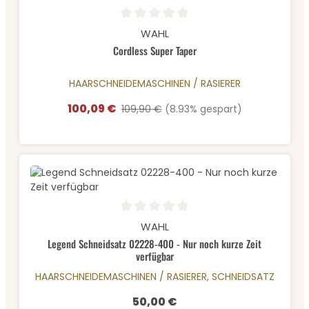
Durchschnittliche Bewertung von 0 von 5 Sternen
WAHL
Cordless Super Taper
HAARSCHNEIDEMASCHINEN / RASIERER
100,09 €
Verkaufspreis:
Regulärer Preis:
109,90 €
(8.93% gespart)
Durchschnittliche Bewertung von 0 von 5 Sternen
WAHL
Legend Schneidsatz 02228-400 - Nur noch kurze Zeit
verfügbar
HAARSCHNEIDEMASCHINEN / RASIERER, SCHNEIDSATZ
50,00 €
Regulärer Preis: