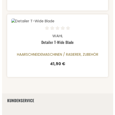
Durchschnittliche Bewertung von 0 von 5 Sternen
WAHL
Detailer T-Wide Blade
HAARSCHNEIDEMASCHINEN / RASIERER, ZUBEHÖR
41,90 €
Regulärer Preis:
KUNDENSERVICE