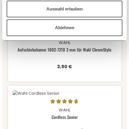
Auswahl erlauben
Ablehnen
Durchschnittliche Bewertung von 3.67 von 5 Sternen
WAHL
Aufschiebekamm 1802-7210 3 mm für Wahl ChromStyle
3,90 €
Regulärer Preis:
Durchschnittliche Bewertung von 4.75 von 5 Sternen
WAHL
Cordless Senior