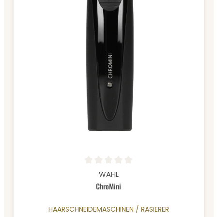
Durchschnittliche Bewertung von 0 von 5 Sternen
WAHL
ChroMini
HAARSCHNEIDEMASCHINEN / RASIERER