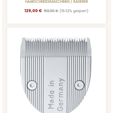
HAARSCHNEIDEMASCHINEN / RASIERER
129,00 €
Verkaufspreis:
Regulärer Preis:
159,90 €
(19.32% gespart)