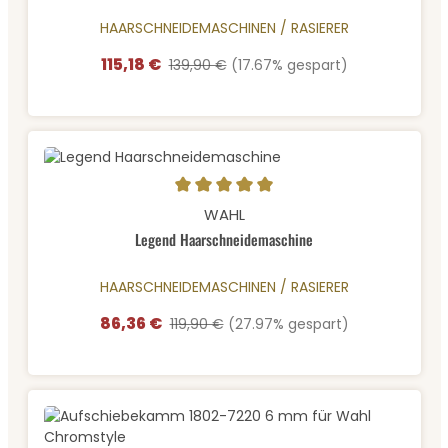
HAARSCHNEIDEMASCHINEN / RASIERER
115,18 €
Verkaufspreis:
Regulärer Preis:
139,90 €
(17.67% gespart)
Durchschnittliche Bewertung von 5 von 5 Sternen
WAHL
Legend Haarschneidemaschine
HAARSCHNEIDEMASCHINEN / RASIERER
86,36 €
Verkaufspreis:
Regulärer Preis:
119,90 €
(27.97% gespart)