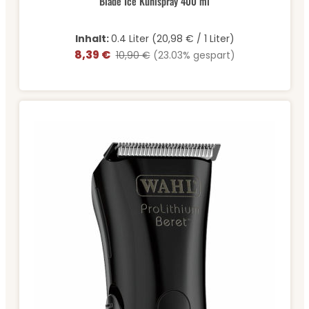
Blade Ice Kühlspray 400 ml
Inhalt:
0.4 Liter
(20,98 € / 1 Liter)
8,39 €
Verkaufspreis:
Regulärer Preis:
10,90 €
(23.03% gespart)