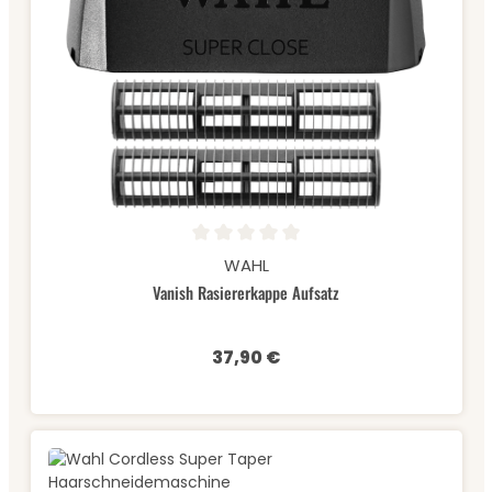
Durchschnittliche Bewertung von 0 von 5 Sternen
WAHL
Vanish Rasiererkappe Aufsatz
37,90 €
Regulärer Preis: