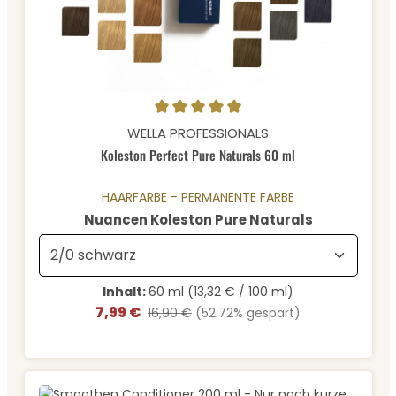
Durchschnittliche Bewertung von 4.92 von 5 Sternen
WELLA PROFESSIONALS
Koleston Perfect Pure Naturals 60 ml
HAARFARBE - PERMANENTE FARBE
auswählen
Nuancen Koleston Pure Naturals
Inhalt:
60 ml
(13,32 € / 100 ml)
7,99 €
Verkaufspreis:
Regulärer Preis:
16,90 €
(52.72% gespart)