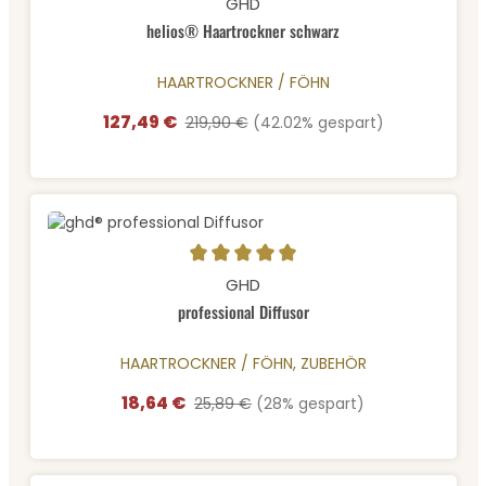
GHD
helios® Haartrockner schwarz
HAARTROCKNER / FÖHN
127,49 €
Verkaufspreis:
Regulärer Preis:
219,90 €
(42.02% gespart)
Durchschnittliche Bewertung von 5 von 5 Sternen
GHD
professional Diffusor
HAARTROCKNER / FÖHN, ZUBEHÖR
18,64 €
Verkaufspreis:
Regulärer Preis:
25,89 €
(28% gespart)