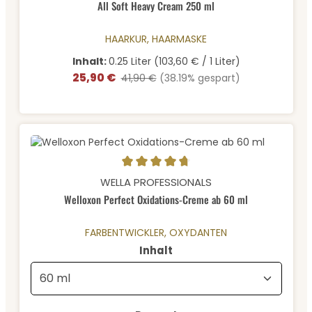
All Soft Heavy Cream 250 ml
HAARKUR, HAARMASKE
Inhalt:
0.25 Liter
(103,60 € / 1 Liter)
25,90 €
Verkaufspreis:
Regulärer Preis:
41,90 €
(38.19% gespart)
Durchschnittliche Bewertung von 4.84 von 5 Sternen
WELLA PROFESSIONALS
Welloxon Perfect Oxidations-Creme ab 60 ml
FARBENTWICKLER, OXYDANTEN
auswählen
Inhalt