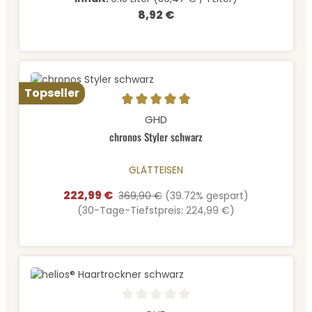
8,92 €
Regulärer Preis:
Topseller
Durchschnittliche Bewertung von 5 von 5 Sternen
GHD
chronos Styler schwarz
GLÄTTEISEN
222,99 €
Verkaufspreis:
Regulärer Preis:
369,90 €
(39.72% gespart)
(30-Tage-Tiefstpreis: 224,99 €)
Durchschnittliche Bewertung von 0 von 5 Sternen