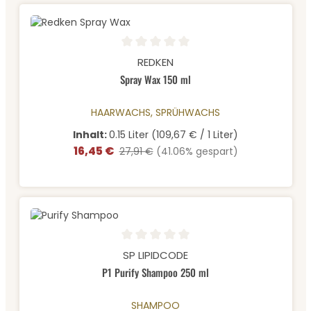
Durchschnittliche Bewertung von 0 von 5 Sternen
REDKEN
Spray Wax 150 ml
HAARWACHS, SPRÜHWACHS
Inhalt:
0.15 Liter
(109,67 € / 1 Liter)
16,45 €
Verkaufspreis:
Regulärer Preis:
27,91 €
(41.06% gespart)
Durchschnittliche Bewertung von 0 von 5 Sternen
SP LIPIDCODE
P1 Purify Shampoo 250 ml
SHAMPOO