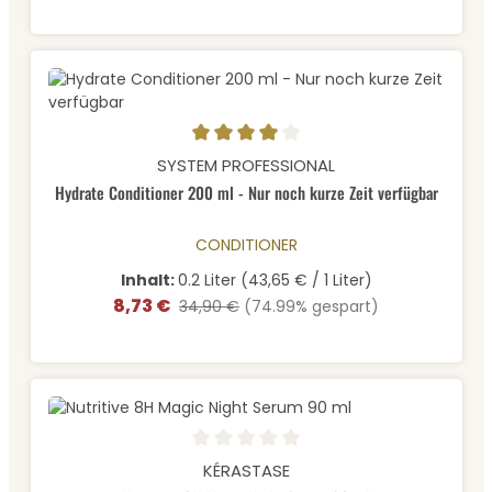
Durchschnittliche Bewertung von 4 von 5 Sternen
SYSTEM PROFESSIONAL
Hydrate Conditioner 200 ml - Nur noch kurze Zeit verfügbar
CONDITIONER
Inhalt:
0.2 Liter
(43,65 € / 1 Liter)
8,73 €
Verkaufspreis:
Regulärer Preis:
34,90 €
(74.99% gespart)
Durchschnittliche Bewertung von 0 von 5 Sternen
KÉRASTASE