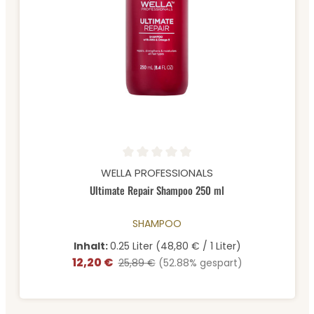
Durchschnittliche Bewertung von 0 von 5 Sternen
WELLA PROFESSIONALS
Ultimate Repair Shampoo 250 ml
SHAMPOO
Inhalt:
0.25 Liter
(48,80 € / 1 Liter)
12,20 €
Verkaufspreis:
Regulärer Preis:
25,89 €
(52.88% gespart)