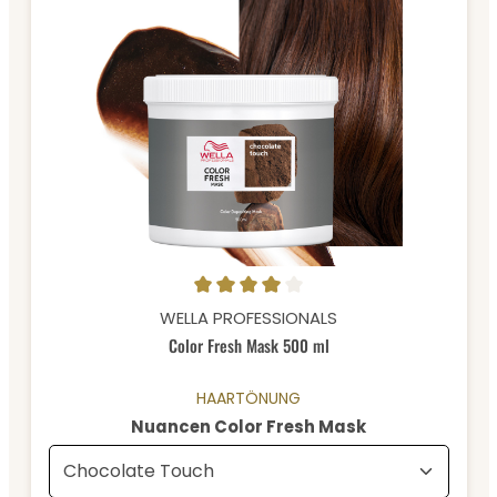
Durchschnittliche Bewertung von 4 von 5 Sternen
WELLA PROFESSIONALS
Color Fresh Mask 500 ml
HAARTÖNUNG
auswählen
Nuancen Color Fresh Mask