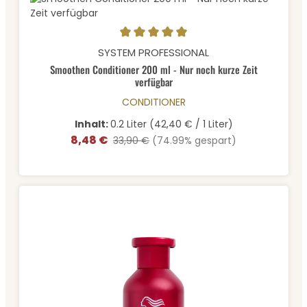
Durchschnittliche Bewertung von 5 von 5 Sternen
SYSTEM PROFESSIONAL
Smoothen Conditioner 200 ml - Nur noch kurze Zeit
verfügbar
CONDITIONER
Inhalt:
0.2 Liter
(42,40 € / 1 Liter)
8,48 €
Verkaufspreis:
Regulärer Preis:
33,90 €
(74.99% gespart)