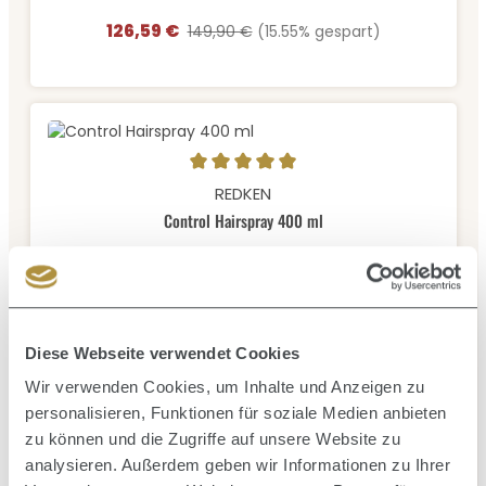
126,59 €
Verkaufspreis:
Regulärer Preis:
149,90 €
(15.55% gespart)
Durchschnittliche Bewertung von 5 von 5 Sternen
REDKEN
Control Hairspray 400 ml
HAARSPRAY
Inhalt:
0.4 Liter
(40,48 € / 1 Liter)
16,19 €
Verkaufspreis:
Regulärer Preis:
27,91 €
(41.99% gespart)
Diese Webseite verwendet Cookies
Wir verwenden Cookies, um Inhalte und Anzeigen zu
personalisieren, Funktionen für soziale Medien anbieten
zu können und die Zugriffe auf unsere Website zu
analysieren. Außerdem geben wir Informationen zu Ihrer