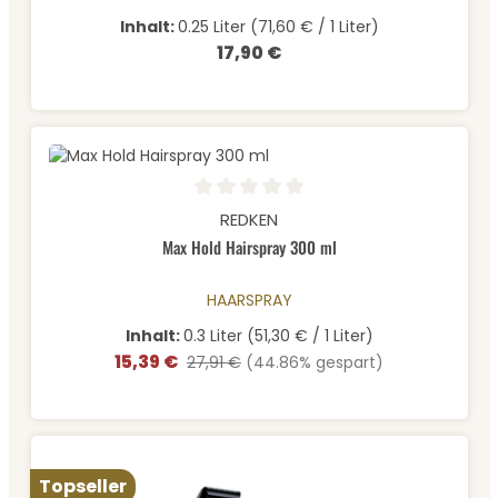
Inhalt:
0.25 Liter
(71,60 € / 1 Liter)
17,90 €
Regulärer Preis:
Durchschnittliche Bewertung von 0 von 5 Sternen
REDKEN
Max Hold Hairspray 300 ml
HAARSPRAY
Inhalt:
0.3 Liter
(51,30 € / 1 Liter)
15,39 €
Verkaufspreis:
Regulärer Preis:
27,91 €
(44.86% gespart)
Topseller