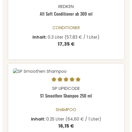
Durchschnittliche Bewertung von 5 von 5 Sternen
REDKEN
All Soft Conditioner ab 300 ml
CONDITIONER
Inhalt:
0.3 Liter
(57,83 € / 1 Liter)
17,35 €
Regulärer Preis:
Durchschnittliche Bewertung von 5 von 5 Sternen
SP LIPIDCODE
S1 Smoothen Shampoo 250 ml
SHAMPOO
Inhalt:
0.25 Liter
(64,60 € / 1 Liter)
16,15 €
Regulärer Preis: