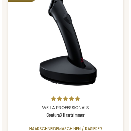
Durchschnittliche Bewertung von 4.9 von 5 Sternen
WELLA PROFESSIONALS
Contura3 Haartrimmer
HAARSCHNEIDEMASCHINEN / RASIERER