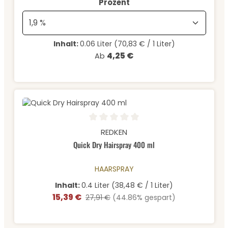
auswählen
Prozent
Inhalt:
0.06 Liter
(70,83 € / 1 Liter)
4,25 €
Regulärer Preis:
Ab
Durchschnittliche Bewertung von 0 von 5 Sternen
REDKEN
Quick Dry Hairspray 400 ml
HAARSPRAY
Inhalt:
0.4 Liter
(38,48 € / 1 Liter)
15,39 €
Verkaufspreis:
Regulärer Preis:
27,91 €
(44.86% gespart)