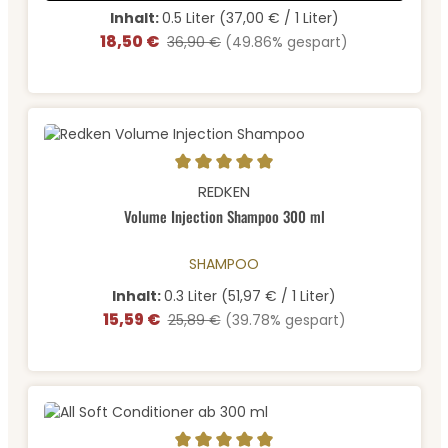
Inhalt:
0.5 Liter
(37,00 € / 1 Liter)
18,50 €
Verkaufspreis:
Regulärer Preis:
36,90 €
(49.86% gespart)
Durchschnittliche Bewertung von 5 von 5 Sternen
REDKEN
Volume Injection Shampoo 300 ml
SHAMPOO
Inhalt:
0.3 Liter
(51,97 € / 1 Liter)
15,59 €
Verkaufspreis:
Regulärer Preis:
25,89 €
(39.78% gespart)