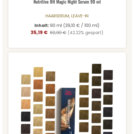
Nutritive 8H Magic Night Serum 90 ml
HAARSERUM, LEAVE-IN
Inhalt:
90 ml
(39,10 € / 100 ml)
35,19 €
Verkaufspreis:
Regulärer Preis:
60,90 €
(42.22% gespart)