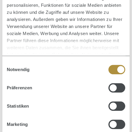
personalisieren, Funktionen für soziale Medien anbieten
zu können und die Zugriffe auf unsere Website zu
analysieren. Außerdem geben wir Informationen zu Ihrer
Verwendung unserer Website an unsere Partner für
soziale Medien, Werbung und Analysen weiter. Unsere
Partner führen diese Informationen möglicherweise mit
weiteren Daten zusammen, die Sie ihnen bereitgestellt
haben oder die sie im Rahmen Ihrer Nutzung der Dienste
gesammelt haben.
Einwilligungsauswahl
Notwendig
Durchschnittliche Bewertung von 0 von 5 Sternen
Durc
V3 Volumize Mask 200 ml
Präferenzen
HAARKUR, HAARMASKE
Statistiken
Inhalt:
0.2 Liter
(139,55 € / 1 Liter)
27,91 €
Regulärer Preis:
Marketing