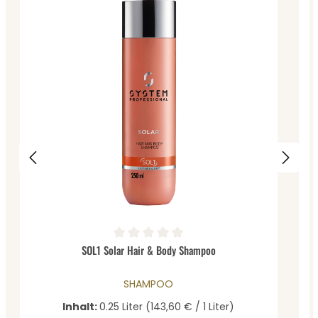
D
Durchschnittliche Bewertung von 0 von 5 Sternen
SOL1 Solar Hair & Body Shampoo
SHAMPOO
Inhalt:
0.25 Liter
(143,60 € / 1 Liter)