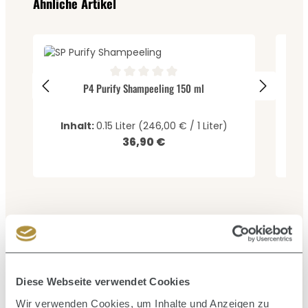
Ähnliche Artikel
Durc
Sca
Durchschnittliche Bewertung von 0 von 5 Sternen
P4 Purify Shampeeling 150 ml
Inhalt:
0.15 Liter
(246,00 € / 1 Liter)
36,90 €
Regulärer Preis:
Produktgalerie überspringen
Zusammen kaufen mit
Diese Webseite verwendet Cookies
Wir verwenden Cookies, um Inhalte und Anzeigen zu