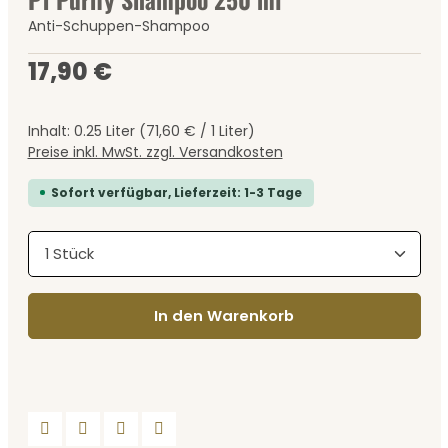
Anti-Schuppen-Shampoo
Regulärer Preis:
17,90 €
Inhalt:
0.25 Liter
(71,60 € / 1 Liter)
Preise inkl. MwSt. zzgl. Versandkosten
Sofort verfügbar, Lieferzeit: 1-3 Tage
Produkt Anzahl: Gib den gewünschten Wert ein
In den Warenkorb