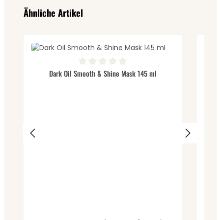
Produktgalerie überspringen
Ähnliche Artikel
Durchschnittliche Bewertung von 0 von 5 Sternen
Dark Oil Smooth & Shine Mask 145 ml
Durc
Dar