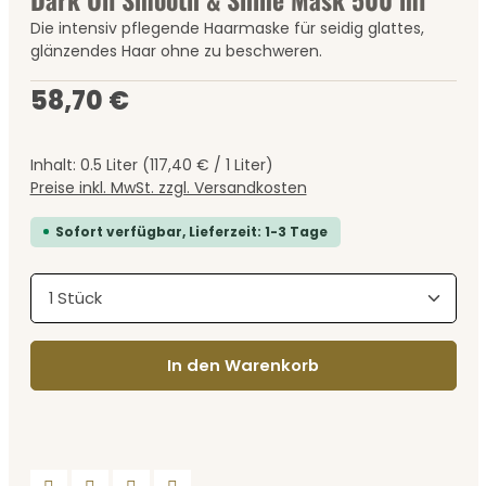
Die intensiv pflegende Haarmaske für seidig glattes,
glänzendes Haar ohne zu beschweren.
Regulärer Preis:
58,70 €
Inhalt:
0.5 Liter
(117,40 € / 1 Liter)
Preise inkl. MwSt. zzgl. Versandkosten
Sofort verfügbar, Lieferzeit: 1-3 Tage
Produkt Anzahl: Gib den gewünschten Wert ein
In den Warenkorb