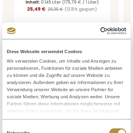
Inhalt:
0.145 Liter
(175,79 € / 1 Liter)
25,49 €
Verkaufspreis:
Regulärer Preis:
29,35 €
(13.15% gespart)
Produktgalerie überspringen
Zusammen kaufen mit
Diese Webseite verwendet Cookies
Wir verwenden Cookies, um Inhalte und Anzeigen zu
personalisieren, Funktionen für soziale Medien anbieten
zu können und die Zugriffe auf unsere Website zu
analysieren. Außerdem geben wir Informationen zu Ihrer
Verwendung unserer Website an unsere Partner für
soziale Medien, Werbung und Analysen weiter. Unsere
Partner führen diese Informationen möglicherweise mit
weiteren Daten zusammen, die Sie ihnen bereitgestellt
haben oder die sie im Rahmen Ihrer Nutzung der Dienste
gesammelt haben.
Einwilligungsauswahl
Notwendig