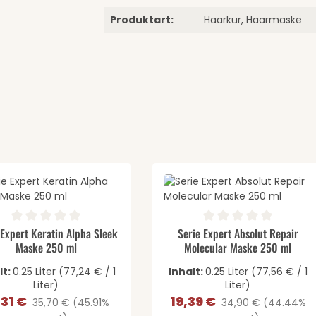
Produktart:
Haarkur, Haarmaske
gewünschten Wert ein oder benutze di
odukt Anzahl: Gib den gewünschten We
Produkt Anzahl: 
ernen
schnittliche Bewertung von 0 von 5 Sternen
Durchschnittliche Bewertung v
 Expert Keratin Alpha Sleek
Serie Expert Absolut Repair
Maske 250 ml
Molecular Maske 250 ml
lt:
0.25 Liter
(77,24 € / 1
Inhalt:
0.25 Liter
(77,56 € / 1
Liter)
Liter)
,31 €
19,39 €
kaufspreis:
Regulärer Preis:
Verkaufspreis:
Regulärer Preis:
35,70 €
(45.91%
34,90 €
(44.44%