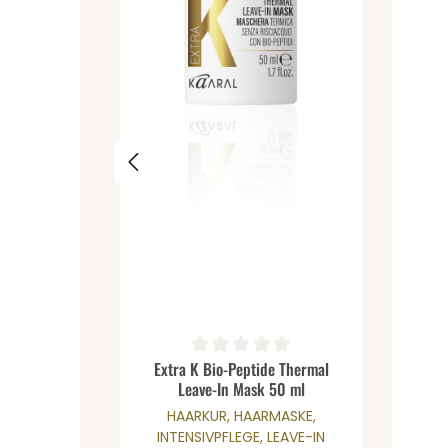
Produkt Anzahl: Gib den 
Durchschnittliche Bewertung von 0 von 5 St
Extra K Bio-Peptide Thermal
Leave-In Mask 50 ml
HAARKUR, HAARMASKE,
INTENSIVPFLEGE, LEAVE-IN