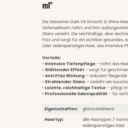
ml"
Die Sebastian Dark Oil Smooth & Shine Mask 
tiefenwirksam nährt und ihm außergewöhn
Glanz verleiht. Die reichhaltige, aber leich
Frizz und sorgt für ein sichtbar gesundes, se
oder widerspenstiges Haar, das intensive Pf
Vorteile:
•
Intensive Tiefenpflege
– nährt das Haa
•
Glättender Effekt
– sorgt für geschmeid
•
Anti‑Frizz Wirkung
– reduziert fliegende
•
Strahlender Glanz
– verleiht ein luxuriös
•
Leichte, reichhaltige Textur
– pflegt i
•
Professionelle Salonqualität
– für sich
Eigenschaften:
glanzverleihend
Haartyp:
alle Haartypen / norma
widerspenstiges Haar