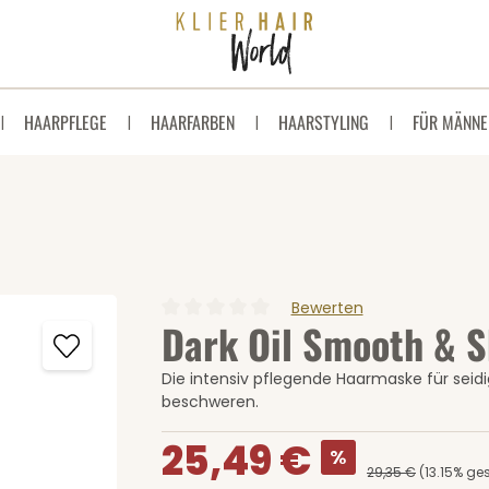
HAARPFLEGE
HAARFARBEN
HAARSTYLING
FÜR MÄNNE
Bewerten
Dark Oil Smooth & S
Durchschnittliche Bewertung von 0 von 5 
Die intensiv pflegende Haarmaske für seid
beschweren.
Verkaufspreis:
25,49 €
%
29,35 €
(13.15% ge