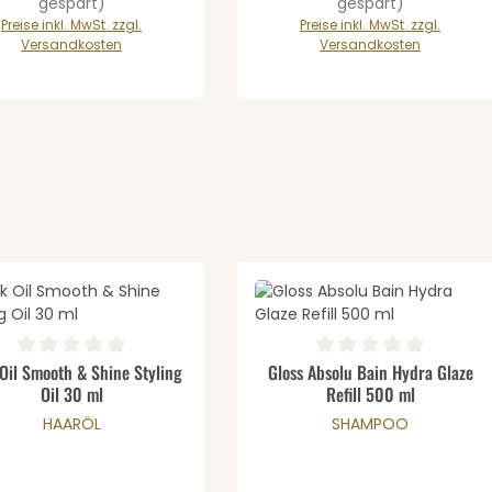
gespart)
gespart)
Preise inkl. MwSt. zzgl.
Preise inkl. MwSt. zzgl.
Versandkosten
Versandkosten
odukt Anzahl: Gib den gewünschten We
Produkt Anzahl: 
schnittliche Bewertung von 0 von 5 Sternen
Durchschnittliche Bewertung v
Oil Smooth & Shine Styling
Gloss Absolu Bain Hydra Glaze
Oil 30 ml
Refill 500 ml
HAARÖL
SHAMPOO