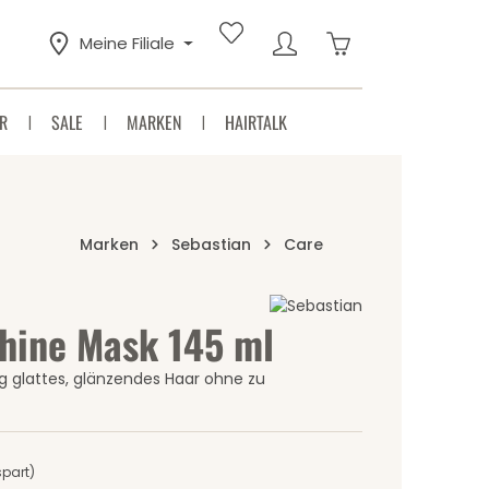
Warenkorb enthäl
Meine Filiale
R
SALE
MARKEN
HAIRTALK
Marken
Sebastian
Care
hine Mask 145 ml
Sternen
ig glattes, glänzendes Haar ohne zu
spart)