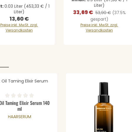
Liter)
t:
0.03 Liter
(453,33 € / 1
33,69 €
Liter)
Verkaufspreis:
Regulärer Preis:
53,90 €
(37.5%
13,60 €
Regulärer Preis:
gespart)
Preise inkl. MwSt. zzgl.
Preise inkl. MwSt. zzgl.
Versandkosten
Versandkosten
wünschten Wert ein oder benutze die 
dukt Anzahl: Gib den gewünschten Wer
en
chnittliche Bewertung von 0 von 5 Sternen
Oil Taming Elixir Serum 140
ml
HAARSERUM