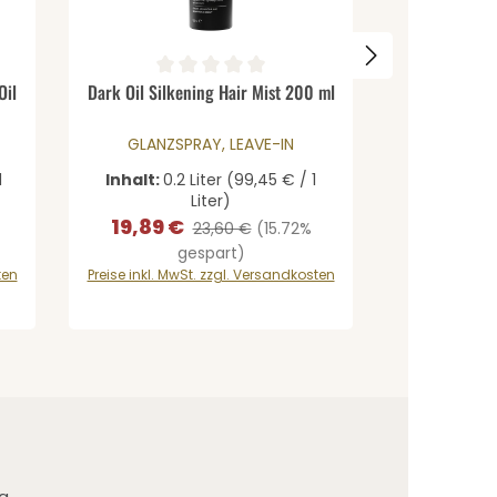
Gib den gewünschten Wert ein oder be
Produkt Anzahl: Gib den gewün
von 0 von 5 Sternen
Durchschnittliche Bewertung von 0 von 5 Sternen
Oil
Dark Oil Silkening Hair Mist 200 ml
GLANZSPRAY, LEAVE-IN
1
Inhalt:
0.2 Liter
(99,45 € / 1
Liter)
19,89 €
Verkaufspreis:
Regulärer Preis:
23,60 €
(15.72%
gespart)
ten
Preise inkl. MwSt. zzgl. Versandkosten
g