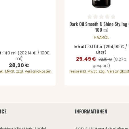
Produkt Anzahl: 
Durchschnittliche Bewertung 
Dark Oil Smooth & Shine Styling 
100 ml
HAARÖL
Inhalt:
0.1 Liter
(294,90 € / 
Liter)
t:
140 ml
(202,14 € / 1000
29,49 €
ml)
Verkaufspreis:
Regulärer Preis:
32,15 €
(8.27%
28,30 €
Regulärer Preis:
gespart)
inkl. MwSt. zzgl. Versandkosten
Preise inkl. MwSt. zzgl. Versandkos
ICE
INFORMATIONEN
letter Klier Hair World
AGB & Widerrufsbelehrun