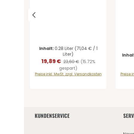
Inhalt:
0.28 Liter
(71,04 € / 1
Liter)
Inhal
19,89 €
Verkaufspreis:
Regulärer Preis:
23,60 €
(15.72%
gespart)
Preise inkl. MwSt. zzgl. Versandkosten
Preise 
KUNDENSERVICE
SERV
News