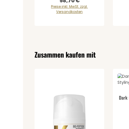
58,70 €
Regulärer Preis:
Preise inkl. MwSt. zzgl.
Versandkosten
Produktgalerie überspringen
Zusammen kaufen mit
Pr
Durch
Dark 