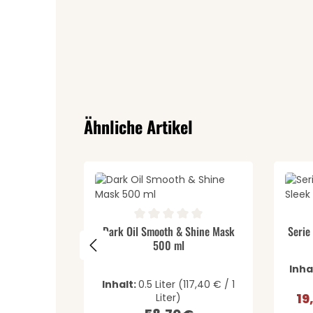
Produktgalerie überspringen
Ähnliche Artikel
Produkt Anzahl: Gib den 
Pr
Durchschnittliche Bewertung von 0 von 5 St
Durch
Dark Oil Smooth & Shine Mask
Serie
500 ml
Inha
Inhalt:
0.5 Liter
(117,40 € / 1
19
Liter)
Ver