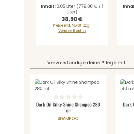
Inhalt:
0.05 Liter
(778,00 € / 1
Inhal
Liter)
38,90 €
Regulärer Preis:
Preise inkl. MwSt. zzgl.
Versandkosten
Vervollständige deine Pflege mit
Produktgalerie überspringen
Produkt Anzahl: Gib den ge
Pro
Durchschnittliche Bewertung von 0 von 5 Stern
Durchs
Dark Oil Silky Shine Shampoo 280
Dark 
ml
SHAMPOO