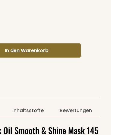
gewünschten Wert ein oder benutze di
In den Warenkorb
Inhaltsstoffe
Bewertungen
k Oil Smooth & Shine Mask 145