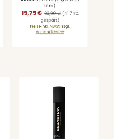
Liter)
19,75 €
Verkaufspreis:
Regulärer Preis:
33,90 €
(41.74%
gespart)
Preise inkl. MwSt. zzgl.
Versandkosten
Schaltflächen um die Anzahl zu erhöh
t ein oder benutze die Schaltflächen