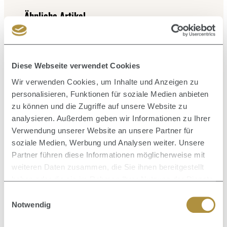
Produktgalerie überspringen
Ähnliche Artikel
Diese Webseite verwendet Cookies
Durc
Wir verwenden Cookies, um Inhalte und Anzeigen zu
personalisieren, Funktionen für soziale Medien anbieten
zu können und die Zugriffe auf unsere Website zu
analysieren. Außerdem geben wir Informationen zu Ihrer
Verwendung unserer Website an unsere Partner für
soziale Medien, Werbung und Analysen weiter. Unsere
Partner führen diese Informationen möglicherweise mit
weiteren Daten zusammen, die Sie ihnen bereitgestellt
haben oder die sie im Rahmen Ihrer Nutzung der Dienste
gesammelt haben.
Einwilligungsauswahl
Notwendig
Durchschnittliche Bewertung von 0 von 5 Sternen
Potion 9 Nourishing Shampoo 50 ml