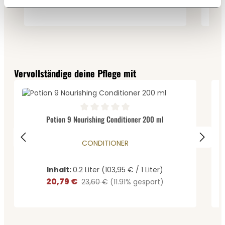
23,89 €
28,30 €
(15.58% gespart)
Produktgalerie überspringen
Vervollständige deine Pflege mit
D
Durchschnittliche Bewertung von 0 von 5 Sternen
Potion 9 Nourishing Conditioner 200 ml
CONDITIONER
Inhalt:
0.2 Liter
(103,95 € / 1 Liter)
20,79 €
Verkaufspreis:
Regulärer Preis:
23,60 €
(11.91% gespart)