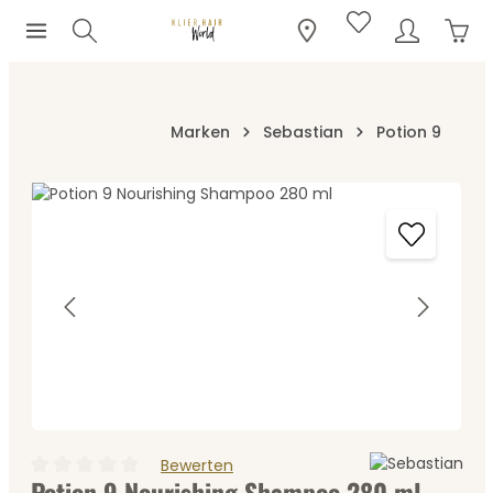
Ware
Zum Hauptinhalt springen
Marken
Sebastian
Potion 9
Bildergalerie überspringen
Bewerten
Potion 9 Nourishing Shampoo 280 ml
Durchschnittliche Bewertung von 0 von 5 Sternen