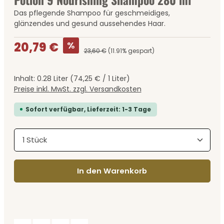
Das pflegende Shampoo für geschmeidiges,
glänzendes und gesund aussehendes Haar.
Verkaufspreis:
%
20,79 €
23,60 €
(11.91% gespart)
Inhalt:
0.28 Liter
(74,25 € / 1 Liter)
Preise inkl. MwSt. zzgl. Versandkosten
Sofort verfügbar, Lieferzeit: 1-3 Tage
Produkt Anzahl: Gib den gewünschten Wert ein
In den Warenkorb