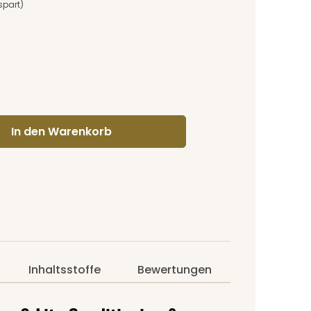
spart)
gewünschten Wert ein oder benutze di
In den Warenkorb
Inhaltsstoffe
Bewertungen