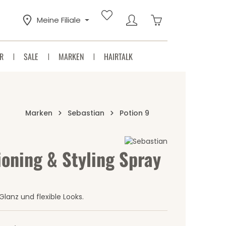
Warenkorb enthäl
Meine Filiale
R
SALE
MARKEN
HAIRTALK
Marken
Sebastian
Potion 9
ioning & Styling Spray
Sternen
Glanz und flexible Looks.