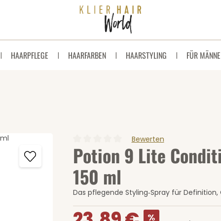
HAARPFLEGE
HAARFARBEN
HAARSTYLING
FÜR MÄNNE
Bewerten
Potion 9 Lite Condit
Durchschnittliche Bewertung von 0 von 5 
150 ml
Das pflegende Styling‑Spray für Definition, 
Verkaufspreis:
23,89 €
%