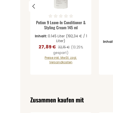
Produkt Anzahl: Gib den 
Durchschnittliche Bewertung von 0 von 5 St
Potion 9 Leave-In Conditioner &
Styling Cream 145 ml
Inhalt:
0.145 Liter
(192,34 € / 1
Liter)
Inhal
27,89 €
Verkaufspreis:
Regulärer Preis:
32,15 €
(13.25%
gespart)
Preise inkl. MwSt. zzgl.
Versandkosten
Produktgalerie überspringen
Zusammen kaufen mit