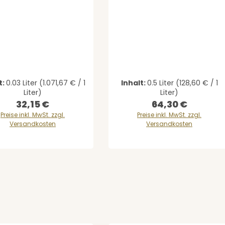
gewünschten Wert ein oder benutze di
ernen
t:
0.03 Liter
(1.071,67 € / 1
Inhalt:
0.5 Liter
(128,60 € / 1
Liter)
Liter)
32,15 €
64,30 €
Regulärer Preis:
Regulärer Preis:
Preise inkl. MwSt. zzgl.
Preise inkl. MwSt. zzgl.
Versandkosten
Versandkosten