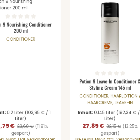
wünschten Wert ein oder benutze die 
dukt Anzahl: Gib den gewünschten Wer
en
chnittliche Bewertung von 0 von 5 Sternen
n 9 Nourishing Conditioner
200 ml
CONDITIONER
Produkt Anzahl: 
Durchschnittliche Bewertung 
Potion 9 Leave-In Conditioner 
Styling Cream 145 ml
CONDITIONER, HAARLOTION 
HAARCREME, LEAVE-IN
lt:
0.2 Liter
(103,95 € / 1
Inhalt:
0.145 Liter
(192,34 € /
Liter)
Liter)
,79 €
27,89 €
kaufspreis:
Regulärer Preis:
Verkaufspreis:
Regulärer Preis:
23,60 €
(11.91%
32,15 €
(13.25%
gespart)
gespart)
inkl. MwSt. zzgl. Versandkosten
Preise inkl. MwSt. zzgl. Versandkos