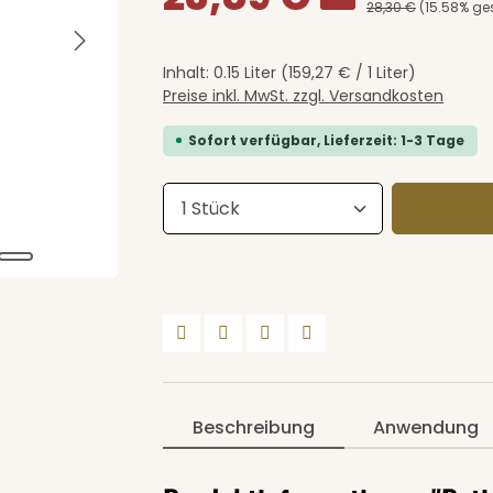
28,30 €
(15.58% ge
Inhalt:
0.15 Liter
(159,27 € / 1 Liter)
Preise inkl. MwSt. zzgl. Versandkosten
Sofort verfügbar, Lieferzeit: 1-3 Tage
Produkt Anzahl: Gib den 
Beschreibung
Anwendung