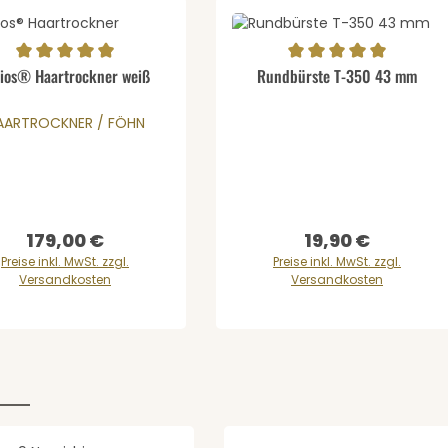
Produkt Anzahl: 
schnittliche Bewertung von 4.9 von 5 Sternen
Durchschnittliche Bewertung v
lios® Haartrockner weiß
Rundbürste T-350 43 mm
Details
gewünschten Wert ein oder benutze di
ernen
AARTROCKNER / FÖHN
179,00 €
19,90 €
Regulärer Preis:
Regulärer Preis:
Preise inkl. MwSt. zzgl.
Preise inkl. MwSt. zzgl.
Versandkosten
Versandkosten