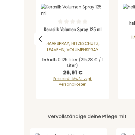
Durch
he
Produkt Anzahl: Gib den 
Durchschnittliche Bewertung von 0 von 5 St
Kerasilk Volumen Spray 125 ml
H
HAARSPRAY, HITZESCHUTZ,
LEAVE-IN, VOLUMENSPRAY
Inhalt:
0.125 Liter
(215,28 € / 1
Liter)
26,91 €
Regulärer Preis:
Preise inkl. MwSt. zzgl.
Versandkosten
Vervollständige deine Pflege mit
Produktgalerie überspringen