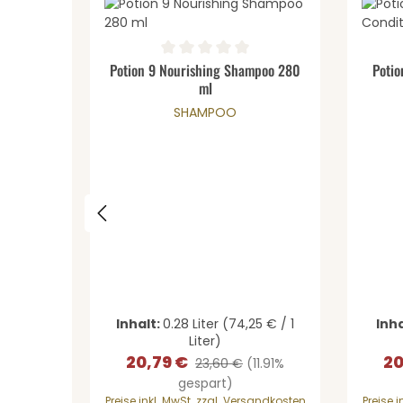
Produkt Anzahl: Gib den ge
Pro
Durchschnittliche Bewertung von 0 von 5 Stern
Durchs
Potion 9 Nourishing Shampoo 280
Potio
ml
SHAMPOO
Inhalt:
0.28 Liter
(74,25 € / 1
Inha
Liter)
20,79 €
20
Verkaufspreis:
Regulärer Preis:
Ver
23,60 €
(11.91%
gespart)
Preise inkl. MwSt. zzgl. Versandkosten
Preise 