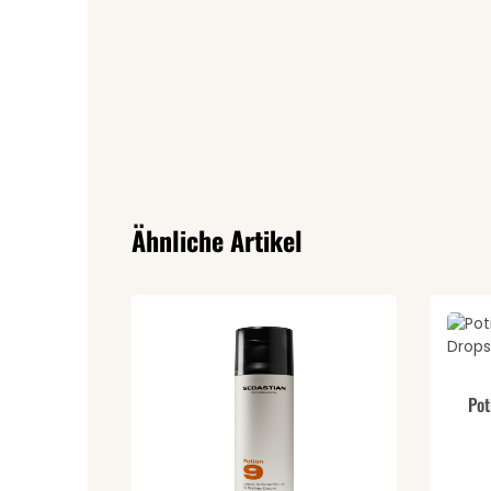
Produktgalerie überspringen
Ähnliche Artikel
Pr
Durch
Pot