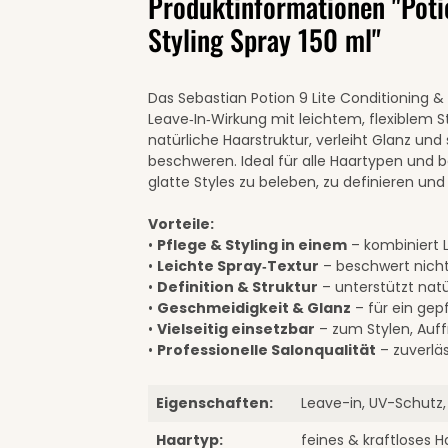
Produktinformationen "Poti
Styling Spray 150 ml"
Das Sebastian Potion 9 Lite Conditioning &
Leave‑In‑Wirkung mit leichtem, flexiblem St
natürliche Haarstruktur, verleiht Glanz und
beschweren. Ideal für alle Haartypen und 
glatte Styles zu beleben, zu definieren und
Vorteile:
•
Pflege & Styling in einem
– kombiniert L
•
Leichte Spray‑Textur
– beschwert nicht,
•
Definition & Struktur
– unterstützt nat
•
Geschmeidigkeit & Glanz
– für ein gep
•
Vielseitig einsetzbar
– zum Stylen, Auff
•
Professionelle Salonqualität
– zuverläs
Eigenschaften:
Leave-in, UV-Schutz,
Haartyp:
feines & kraftloses H