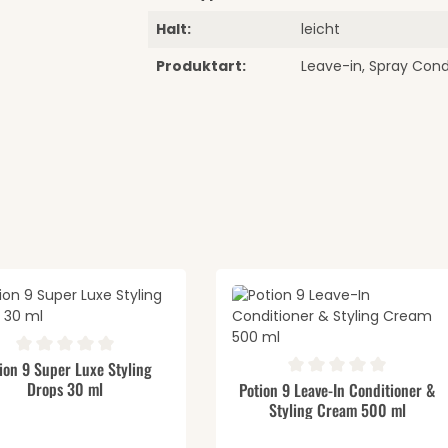
Halt:
leicht
Produktart:
Leave-in, Spray Cond
odukt Anzahl: Gib den gewünschten We
schnittliche Bewertung von 0 von 5 Sternen
ion 9 Super Luxe Styling
Produkt Anzahl: 
Drops 30 ml
Durchschnittliche Bewertung v
Potion 9 Leave-In Conditioner &
Styling Cream 500 ml