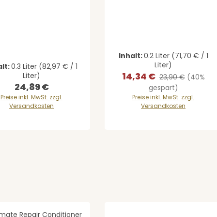
gewünschten Wert ein oder benutze di
ernen
Inhalt:
0.2 Liter
(71,70 € / 1
Liter)
alt:
0.3 Liter
(82,97 € / 1
14,34 €
Liter)
Verkaufspreis:
Regulärer Preis:
23,90 €
(40%
24,89 €
Regulärer Preis:
gespart)
Preise inkl. MwSt. zzgl.
Preise inkl. MwSt. zzgl.
Versandkosten
Versandkosten