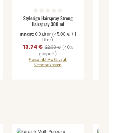
e Schaltflächen um die Anzahl zu erh
Produkt Anzahl: Gib den gewüns
Produkt A
Durchschnittliche Bewertung von 0 von 5 Sternen
Durchschnittlich
Stylesign Hairspray Strong
Stylesign Hairspra
Hairspray 300 ml
Hairspray 
Inhalt:
0.3 Liter
(45,80 € / 1
Inhalt:
0.3 Liter
Liter)
Liter
13,74 €
13,75 €
Verkaufspreis:
Regulärer Preis:
Verkaufspreis:
Regul
22,90 €
(40%
22,9
gespart)
gespa
Preise inkl. MwSt. zzgl.
Preise inkl. M
Versandkosten
Versandk