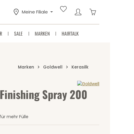
Warenkorb enthäl
Meine Filiale
R
SALE
MARKEN
HAIRTALK
Marken
Goldwell
Kerasilk
 Finishing Spray 200
Sternen
für mehr Fülle