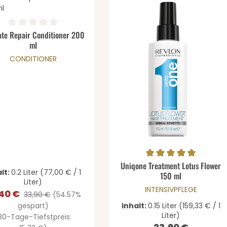
gewünschten Wert ein oder benutze di
ernen
schnittliche Bewertung von 0 von 5 Sternen
ate Repair Conditioner 200
Details
ml
CONDITIONER
Produkt Anzahl: 
Durchschnittliche Bewertung v
Uniqone Treatment Lotus Flower
lt:
0.2 Liter
(77,00 € / 1
150 ml
Liter)
INTENSIVPFLEGE
,40 €
aufspreis:
Regulärer Preis:
33,90 €
(54.57%
gespart)
Inhalt:
0.15 Liter
(159,33 € / 1
Liter)
30-Tage-Tiefstpreis: