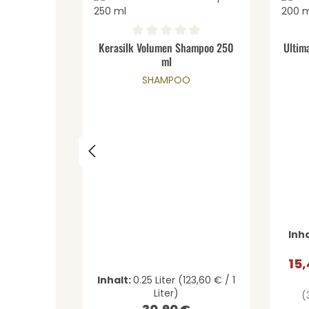
Produkt Anzahl: Gib den 
Durchschnittliche Bewertung von 0 von 5 St
Durch
Kerasilk Volumen Shampoo 250
Ultim
ml
SHAMPOO
Inha
15
Verk
Inhalt:
0.25 Liter
(123,60 € / 1
Liter)
(