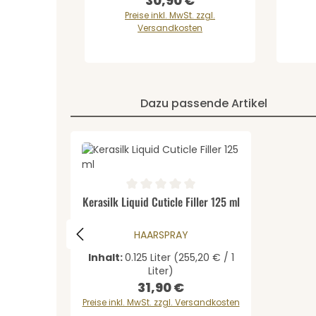
30,90 €
Regulärer Preis:
Preise inkl. MwSt. zzgl.
Versandkosten
Dazu passende Artikel
Produktgalerie überspringen
Produkt Anzahl: Gib den ge
Durchschnittliche Bewertung von 0 von 5 Stern
Kerasilk Liquid Cuticle Filler 125 ml
HAARSPRAY
Inhalt:
0.125 Liter
(255,20 € / 1
Liter)
31,90 €
Regulärer Preis:
Preise inkl. MwSt. zzgl. Versandkosten