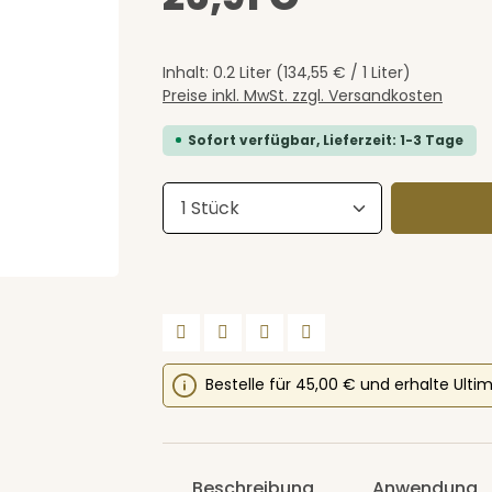
Inhalt:
0.2 Liter
(134,55 € / 1 Liter)
Preise inkl. MwSt. zzgl. Versandkosten
Sofort verfügbar, Lieferzeit: 1-3 Tage
Produkt Anzahl: Gib den 
Bestelle für 45,00 € und erhalte Ulti
Beschreibung
Anwendung