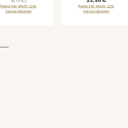
23,90 €
Regulärer Preis:
15,73 €)
Preise inkl. MwSt. zzgl.
Preise inkl. MwSt. zzgl.
Versandkosten
Versandkosten
wünschten Wert ein oder benutze die 
en