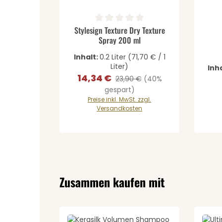
Produkt Anzahl: Gib den 
Durchschnittliche Bewertung von 0 von 5 St
Stylesign Texture Dry Texture
Spray 200 ml
Inhalt:
0.2 Liter
(71,70 € / 1
Liter)
Inh
14,34 €
Verkaufspreis:
Regulärer Preis:
23,90 €
(40%
gespart)
Preise inkl. MwSt. zzgl.
Versandkosten
Produktgalerie überspringen
Zusammen kaufen mit