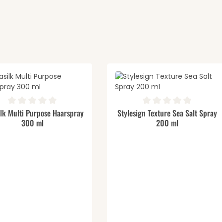
odukt Anzahl: Gib den gewünschten We
Produkt Anzahl: 
schnittliche Bewertung von 0 von 5 Sternen
Durchschnittliche Bewertung v
lk Multi Purpose Haarspray
Stylesign Texture Sea Salt Spray
300 ml
200 ml