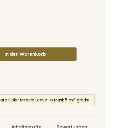
gewünschten Wert ein oder benutze di
In den Warenkorb
mate Color Miracle Leave-In Mask 5 ml* gratis!
Inhaltsstoffe
Bewertungen