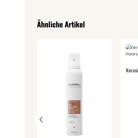
Produktgalerie überspringen
Ähnliche Artikel
Pr
Durch
Kerasi