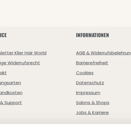
ICE
INFORMATIONEN
letter Klier Hair World
AGB & Widerrufsbelehrun
age Widerrufsrecht
Barrierefreiheit
akt
Cookies
ungsarten
Datenschutz
andkosten
Impressum
e & Support
Salons & Shops
Jobs & Karriere