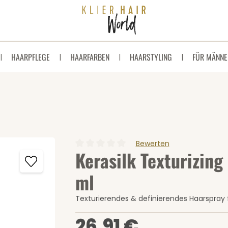
HAARPFLEGE
HAARFARBEN
HAARSTYLING
FÜR MÄNNE
Bewerten
Kerasilk Texturizing
Durchschnittliche Bewertung von 0 von 5 
ml
Texturierendes & definierendes Haarspray 
Regulärer Preis:
26,91 €