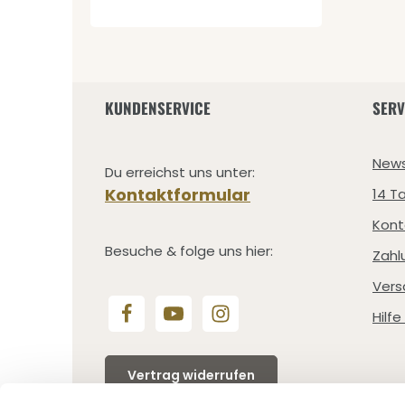
KUNDENSERVICE
SERV
News
Du erreichst uns unter:
Kontaktformular
14 T
Kont
Besuche & folge uns hier:
Zahl
Vers
Hilf
Vertrag widerrufen