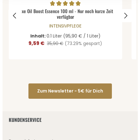
Durchschnittliche Bewertung von 5 von 5 Sternen
Luxe Oil Boost Essence 100 ml - Nur noch kurze Zeit
verfügbar
INTENSIVPFLEGE
Inhalt:
0.1 Liter
(95,90 € / 1 Liter)
9,59 €
Verkaufspreis:
Regulärer Preis:
35,90 €
(73.29% gespart)
Zum Newsletter - 5€ für Dich
KUNDENSERVICE