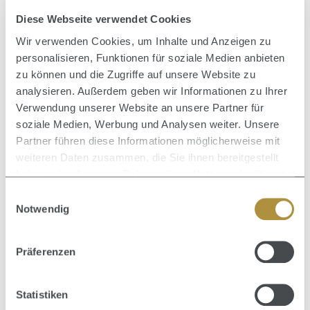
Diese Webseite verwendet Cookies
Produktgalerie überspringen
Ähnliche Artikel
Wir verwenden Cookies, um Inhalte und Anzeigen zu
personalisieren, Funktionen für soziale Medien anbieten
zu können und die Zugriffe auf unsere Website zu
analysieren. Außerdem geben wir Informationen zu Ihrer
Verwendung unserer Website an unsere Partner für
Durc
Dual
soziale Medien, Werbung und Analysen weiter. Unsere
Durchschnittliche Bewertung von 0 von 5 Sternen
Color Care Color Protect Locking Spray 250 ml
Partner führen diese Informationen möglicherweise mit
weiteren Daten zusammen, die Sie ihnen bereitgestellt
haben oder die sie im Rahmen Ihrer Nutzung der Dienste
Inhalt:
0.25 Liter
(131,60 € / 1 Liter)
gesammelt haben.
32,90 €
1
Regulärer Preis:
V
Einwilligungsauswahl
Notwendig
Präferenzen
Produktgalerie überspringen
Zusammen kaufen mit
Statistiken