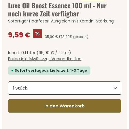
Luxe Oil Boost Essence 100 ml - Nur
noch kurze Zeit verfügbar
Sofortiger Haarfaser-Ausgleich mit Keratin-Stärkung
Verkaufspreis:
%
9,59 €
35,90 €
(73.29% gespart)
Inhalt:
0.1 Liter
(95,90 € / 1 Liter)
Preise inkl. MwSt. zzgl. Versandkosten
Sofort verfügbar, Lieferzeit: 1-3 Tage
Produkt Anzahl: Gib den gewünschten Wert ein
In den Warenkorb