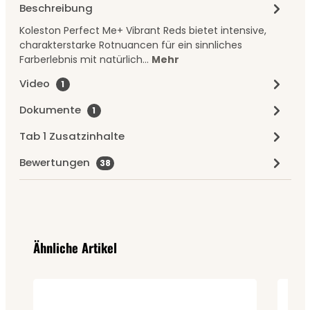
Beschreibung
Koleston Perfect Me+ Vibrant Reds bietet intensive,
charakterstarke Rotnuancen für ein sinnliches
Farberlebnis mit natürlich…
Mehr
Video
1
Dokumente
1
Tab 1 Zusatzinhalte
Bewertungen
38
Produktgalerie überspringen
Ähnliche Artikel