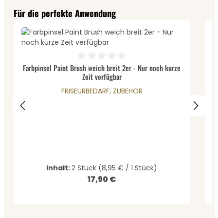
Produktgalerie überspringen
Für die perfekte Anwendung
D
Durchschnittliche Bewertung von 0 von 5 Sternen
Farbpinsel Paint Brush weich breit 2er - Nur noch kurze
Zeit verfügbar
FRISEURBEDARF, ZUBEHÖR
Inhalt:
2 Stück
(8,95 € / 1 Stück)
17,90 €
Regulärer Preis: