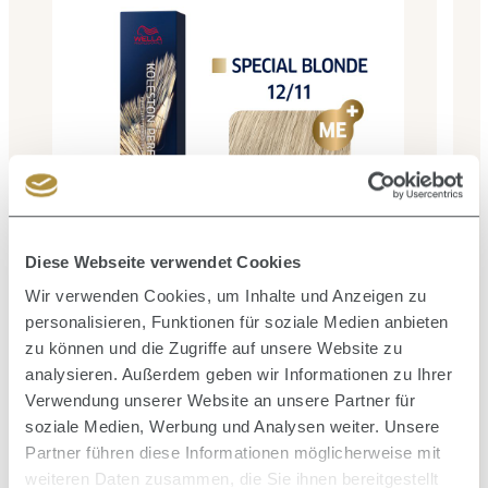
Durc
Kole
Diese Webseite verwendet Cookies
Wir verwenden Cookies, um Inhalte und Anzeigen zu
personalisieren, Funktionen für soziale Medien anbieten
Durchschnittliche Bewertung von 5 von 5 Sternen
Koleston Perfect Special Blonde - 12/11 blond-
asch-intensiv
zu können und die Zugriffe auf unsere Website zu
analysieren. Außerdem geben wir Informationen zu Ihrer
Inhalt:
0.06 Liter
(133,17 € / 1 Liter)
Verwendung unserer Website an unsere Partner für
7,99 €
Verkaufspreis:
Regulärer Preis:
16,90 €
(52.72% gespart)
soziale Medien, Werbung und Analysen weiter. Unsere
Partner führen diese Informationen möglicherweise mit
weiteren Daten zusammen, die Sie ihnen bereitgestellt