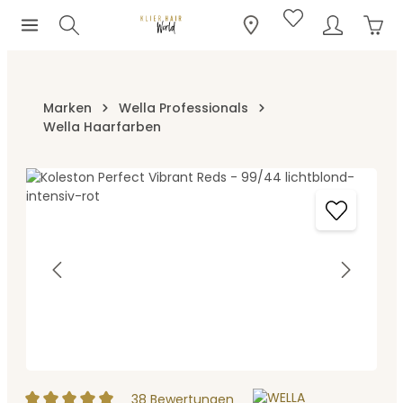
Ware
Zum Hauptinhalt springen
Marken
Wella Professionals
Wella Haarfarben
Bildergalerie überspringen
38 Bewertungen