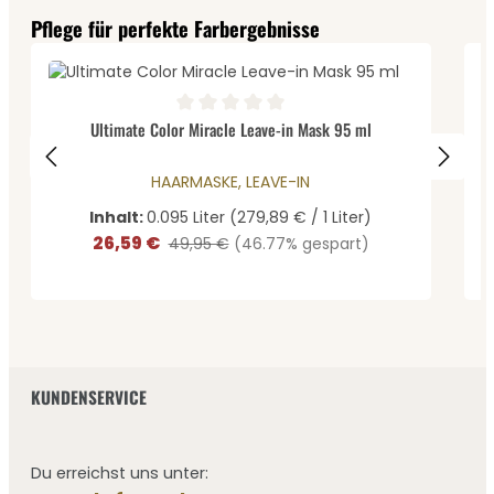
Produktgalerie überspringen
Pflege für perfekte Farbergebnisse
D
Durchschnittliche Bewertung von 0 von 5 Sternen
Ultimate Color Miracle Leave-in Mask 95 ml
HAARMASKE, LEAVE-IN
Inhalt:
0.095 Liter
(279,89 € / 1 Liter)
26,59 €
Verkaufspreis:
Regulärer Preis:
49,95 €
(46.77% gespart)
KUNDENSERVICE
Du erreichst uns unter: