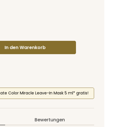
gewünschten Wert ein oder benutze di
In den Warenkorb
mate Color Miracle Leave-In Mask 5 ml* gratis!
Bewertungen