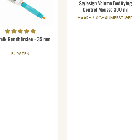
gewünschten Wert ein oder benutze di
Produkt Anzahl: 
ernen
Durchschnittliche Bewertung v
Stylesign Volume Bodifying
Control Mousse 300 ml
HAAR- / SCHAUMFESTIGER
schnittliche Bewertung von 5 von 5 Sternen
mik Rundbürsten - 35 mm
Details
BÜRSTEN