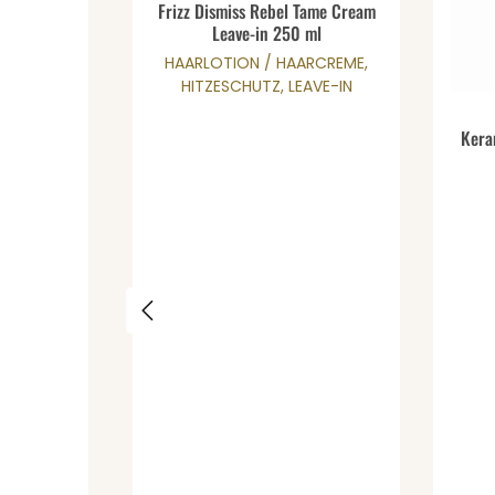
Produkt Anzahl: Gib den 
Durchschnittliche Bewertung von 0 von 5 St
Frizz Dismiss Rebel Tame Cream
Leave-in 250 ml
HAARLOTION / HAARCREME,
HITZESCHUTZ, LEAVE-IN
Durch
Kera