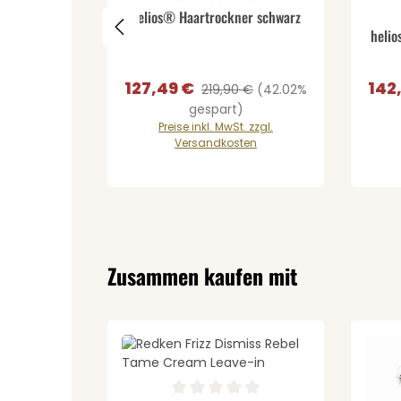
Produkt Anzahl: Gib den 
Durchschnittliche Bewertung von 0 von 5 St
helios® Haartrockner schwarz
Pr
Durch
helio
127,49 €
142
Verkaufspreis:
Regulärer Preis:
Verka
219,90 €
(42.02%
gespart)
Preise inkl. MwSt. zzgl.
Versandkosten
Produktgalerie überspringen
Zusammen kaufen mit