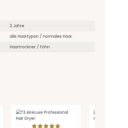
2 Jahre
alle Haartypen / normales Haar
Haartrockner / Föhn
on 4.9 von 5 Sternen