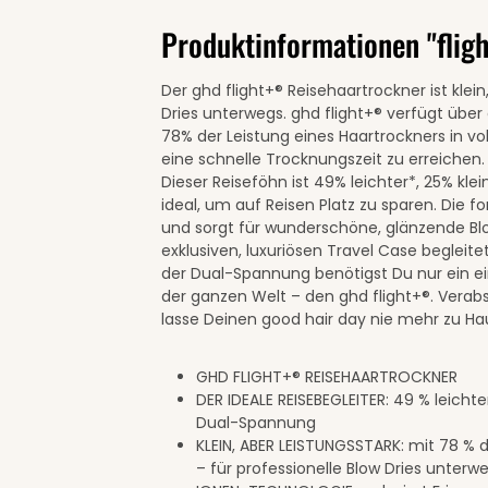
Produktinformationen "flig
Der ghd flight+® Reisehaartrockner ist klein
Dries unterwegs. ghd flight+® verfügt übe
78% der Leistung eines Haartrockners in vo
eine schnelle Trocknungszeit zu erreichen.
Dieser Reiseföhn ist 49% leichter*, 25% kle
ideal, um auf Reisen Platz zu sparen. Die fo
und sorgt für wunderschöne, glänzende Blo
exklusiven, luxuriösen Travel Case begleite
der Dual-Spannung benötigst Du nur ein e
der ganzen Welt – den ghd flight+®. Vera
lasse Deinen good hair day nie mehr zu Ha
GHD FLIGHT+® REISEHAARTROCKNER
DER IDEALE REISEBEGLEITER: 49 % leichte
Dual-Spannung
KLEIN, ABER LEISTUNGSSTARK: mit 78 % d
– für professionelle Blow Dries unterw