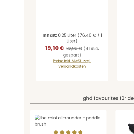
Inhalt:
0.25 Liter
(76,40 € / 1
Liter)
19,10 €
Verkaufspreis:
Regulärer Preis:
32,90 €
(41.95%
gespart)
Preise inkl. MwSt. zzgl.
Versandkosten
ghd favourites für de
Produktgalerie überspringen