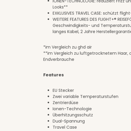
IONEN-TECHNOLOGIE: reduziert Frizz u
Looks**
EXKLUSIVES TRAVEL CASE: schützt flight
WEITERE FEATURES DES FLIGHT+® REISEFÖ
Geschwindigkeits- und Temperaturstuf
langes Kabel, 2 Jahre Herstellergaranti
*im Vergleich zu ghd air
**im Vergleich zu luftgetrocknetem Haar,
Endverbrauche
Features
EU Stecker
Zwei variable Temperaturstufen
Zentrierdüse
Ionen-Technologie
Überhitzungsschutz
Dual-Spannung
Travel Case