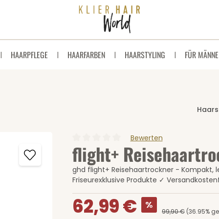
HAARPFLEGE
HAARFARBEN
HAARSTYLING
FÜR MÄNNE
Haars
Bewerten
flight+ Reisehaartr
Durchschnittliche Bewertung von 0 von 5 
ghd flight+ Reisehaartrockner - Kompakt, le
Friseurexklusive Produkte ✓ Versandkostenf
Verkaufspreis:
62,99 €
%
99,90 €
(36.95% ge