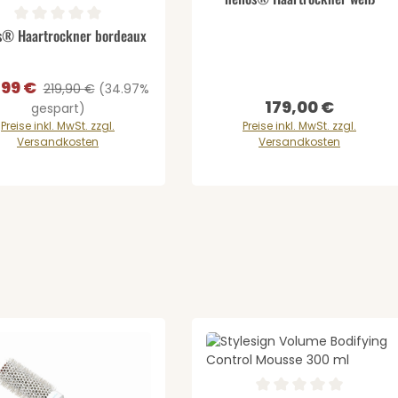
Details
gewünschten Wert ein oder benutze di
ernen
odukt Anzahl: Gib den gewünschten We
schnittliche Bewertung von 0 von 5 Sternen
s® Haartrockner bordeaux
,99 €
ufspreis:
Regulärer Preis:
219,90 €
(34.97%
179,00 €
Regulärer Preis:
gespart)
Preise inkl. MwSt. zzgl.
Preise inkl. MwSt. zzgl.
Versandkosten
Versandkosten