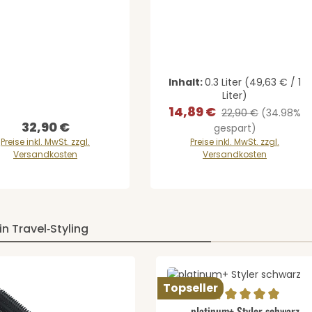
Inhalt:
0.3 Liter
(49,63 € / 1
Liter)
14,89 €
Verkaufspreis:
Regulärer Preis:
22,90 €
(34.98%
32,90 €
Regulärer Preis:
gespart)
Preise inkl. MwSt. zzgl.
Preise inkl. MwSt. zzgl.
Versandkosten
Versandkosten
in Travel‑Styling
Topseller
Produkt Anzahl: 
Durchschnittliche Bewertung 
platinum+ Styler schwarz