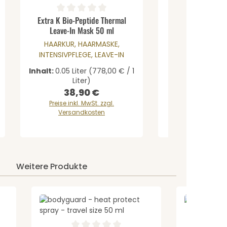
Produkt Anzahl: Gib den gewüns
Durchschnittliche Bewertung von 0 von 5 Sternen
Extra K Bio-Peptide Thermal
Leave-In Mask 50 ml
HAARKUR, HAARMASKE,
INTENSIVPFLEGE, LEAVE-IN
Inhalt:
0.25 Lite
Liter
Inhalt:
0.05 Liter
(778,00 € / 1
22,00 €
Liter)
Verkaufspreis:
Regul
34,9
38,90 €
Regulärer Preis:
gespa
Preise inkl. MwSt. zzgl.
Preise inkl. M
Versandkosten
Versandk
Weitere Produkte
Gib den gewünschten Wert ein oder be
Produk
von 4.89 von 5 Sternen
Durchschnit
shiny ever af