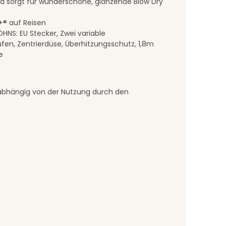
nd sorgt für wunderschöne, glänzende Blow Dry
+® auf Reisen
HNS: EU Stecker, Zwei variable
en, Zentrierdüse, Überhitzungsschutz, 1,8m
e
 abhängig von der Nutzung durch den