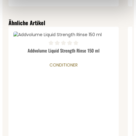
Produktgalerie überspringen
Ähnliche Artikel
Durchschnittliche Bewertung von 0 von 5 Sternen
D
Addvolume Liquid Strength Rinse 150 ml
CONDITIONER