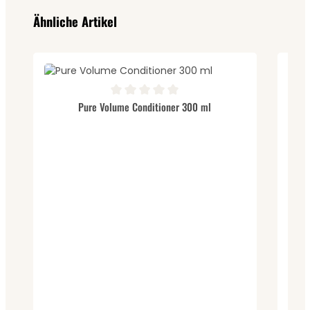
Produktgalerie überspringen
Ähnliche Artikel
Durchschnittliche Bewertung von 0 von 5 Sternen
Durc
Pure Volume Conditioner 300 ml