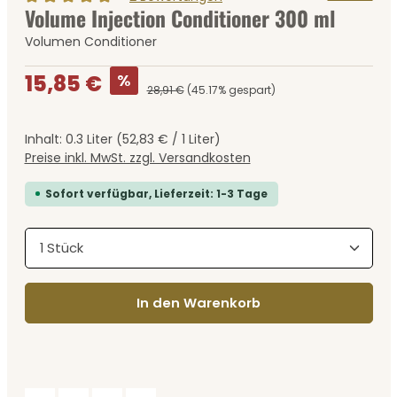
Volume Injection Conditioner 300 ml
Durchschnittliche Bewertung von 5 von 5 Sternen
Volumen Conditioner
Verkaufspreis:
%
15,85 €
28,91 €
(45.17% gespart)
Inhalt:
0.3 Liter
(52,83 € / 1 Liter)
Preise inkl. MwSt. zzgl. Versandkosten
Sofort verfügbar, Lieferzeit: 1-3 Tage
Produkt Anzahl: Gib den gewünschten Wert ein
In den Warenkorb