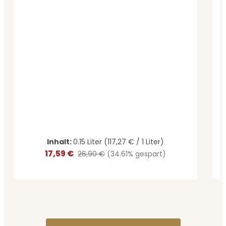
Inhalt:
0.15 Liter
(117,27 € / 1 Liter)
17,59 €
Verkaufspreis:
Regulärer Preis:
26,90 €
(34.61% gespart)