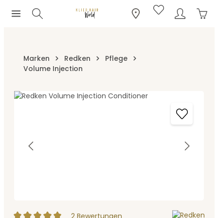
Ware
Zum Hauptinhalt springen
Marken
Redken
Pflege
Volume Injection
Bildergalerie überspringen
2 Bewertungen