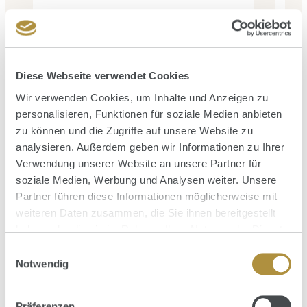
Diese Webseite verwendet Cookies
Inhalt:
0.3 Liter
(69,27 € / 1 Liter)
Wir verwenden Cookies, um Inhalte und Anzeigen zu
20,78 €
Verkaufspreis:
Regulärer Preis:
30,90 €
(32.75% gespart)
personalisieren, Funktionen für soziale Medien anbieten
zu können und die Zugriffe auf unsere Website zu
analysieren. Außerdem geben wir Informationen zu Ihrer
Verwendung unserer Website an unsere Partner für
soziale Medien, Werbung und Analysen weiter. Unsere
Partner führen diese Informationen möglicherweise mit
Produktgalerie überspringen
Zusammen kaufen mit
weiteren Daten zusammen, die Sie ihnen bereitgestellt
haben oder die sie im Rahmen Ihrer Nutzung der Dienste
gesammelt haben.
Einwilligungsauswahl
Notwendig
Durc
Durchschnittliche Bewertung von 5 von 5 Sternen
Volume Injection Shampoo 300 ml
Präferenzen