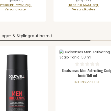
Preise inkl. MwSt. zzgl.
Preise inkl. MwSt. zzgl.
Versandkosten
Versandkosten
flege- & Stylingroutine mit
wünschten Wert ein oder benutze die 
Produkt Anzahl: 
en
Durchschnittliche Bewertung 
Dualsenses Men Activating Scal
Tonic 150 ml
INTENSIVPFLEGE