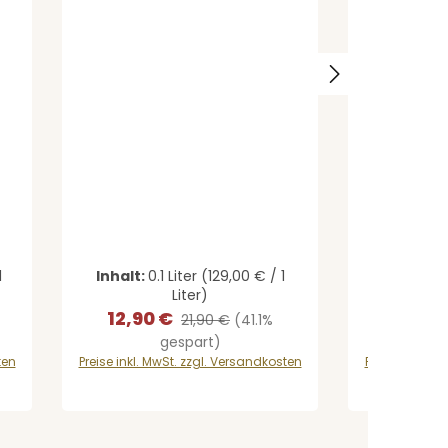
t ein oder benutze die Schaltflächen
1
Inhalt:
0.1 Liter
(129,00 € / 1
Inhalt:
0.
Liter)
12,90 €
13,69 
:
Verkaufspreis:
Regulärer Preis:
Verkaufs
21,90 €
(41.1%
gespart)
ten
Preise inkl. MwSt. zzgl. Versandkosten
Preise inkl. M