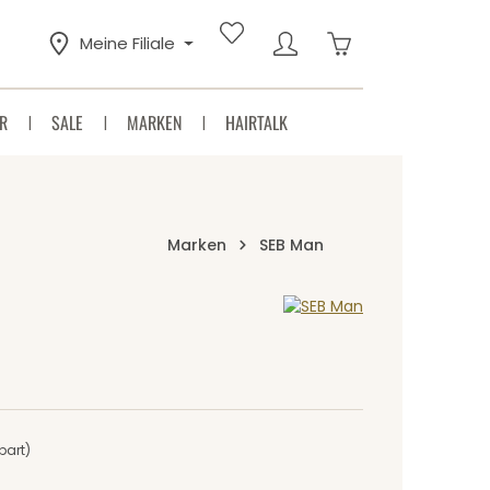
Warenkorb enthäl
Meine Filiale
R
SALE
MARKEN
HAIRTALK
Marken
SEB Man
Sternen
part)