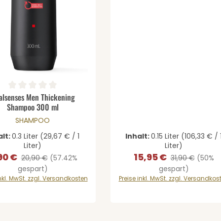
dukt Anzahl: Gib den gewünschten Wer
chnittliche Bewertung von 0 von 5 Sternen
alsenses Men Thickening
Shampoo 300 ml
SHAMPOO
alt:
0.3 Liter
(29,67 € / 1
Inhalt:
0.15 Liter
(106,33 € / 
Liter)
Liter)
90 €
15,95 €
kaufspreis:
Regulärer Preis:
Verkaufspreis:
Regulärer Preis
20,90 €
(57.42%
31,90 €
(50%
gespart)
gespart)
inkl. MwSt. zzgl. Versandkosten
Preise inkl. MwSt. zzgl. Versandkos