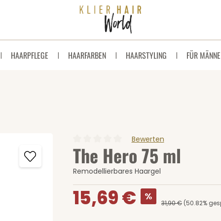
HAARPFLEGE
HAARFARBEN
HAARSTYLING
FÜR MÄNNE
Bewerten
The Hero 75 ml
Durchschnittliche Bewertung von 0 von 5 
Remodellierbares Haargel
Verkaufspreis:
15,69 €
%
31,90 €
(50.82% ges