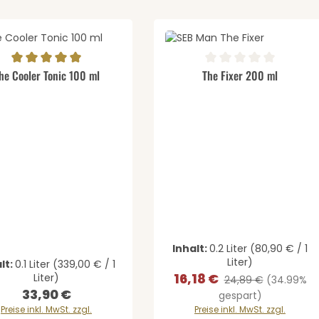
gewünschten Wert ein oder benutze di
odukt Anzahl: Gib den gewünschten We
Produkt Anzahl: 
ernen
schnittliche Bewertung von 5 von 5 Sternen
Durchschnittliche Bewertung v
he Cooler Tonic 100 ml
The Fixer 200 ml
Inhalt:
0.2 Liter
(80,90 € / 1
Liter)
lt:
0.1 Liter
(339,00 € / 1
16,18 €
Liter)
Verkaufspreis:
Regulärer Preis:
24,89 €
(34.99%
33,90 €
Regulärer Preis:
gespart)
Preise inkl. MwSt. zzgl.
Preise inkl. MwSt. zzgl.