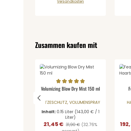
Versandkosten
Produktgalerie überspringen
Zusammen kaufen mit
Produkt Anzahl: Gib den 
Pr
Durchschnittliche Bewertung von 5 von 5 St
Durch
Volumizing Blow Dry Mist 150 ml
F
HITZESCHUTZ, VOLUMENSPRAY
H
Inhalt:
0.15 Liter
(143,00 € / 1
Liter)
21,45 €
192
Verkaufspreis:
Regulärer Preis:
Verka
31,90 €
(32.76%
gespart)