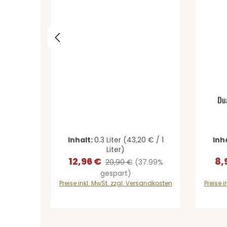
Pro
Durchs
Du
Inhalt:
0.3 Liter
(43,20 € / 1
Inh
Liter)
12,96 €
8,
Verkaufspreis:
Regulärer Preis:
Ver
20,90 €
(37.99%
gespart)
Preise inkl. MwSt. zzgl. Versandkosten
Preise 