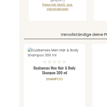
Preise inkl. MwSt. zzgl.
Versandkosten
Vervollständige deine P
Produktgalerie überspringen
Produkt Anzahl: Gib den ge
Durchschnittliche Bewertung von 0 von 5 Stern
Dualsenses Men Hair & Body
Shampoo 300 ml
SHAMPOO