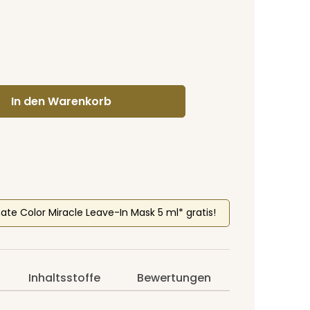
gewünschten Wert ein oder benutze di
In den Warenkorb
mate Color Miracle Leave-In Mask 5 ml* gratis!
Inhaltsstoffe
Bewertungen