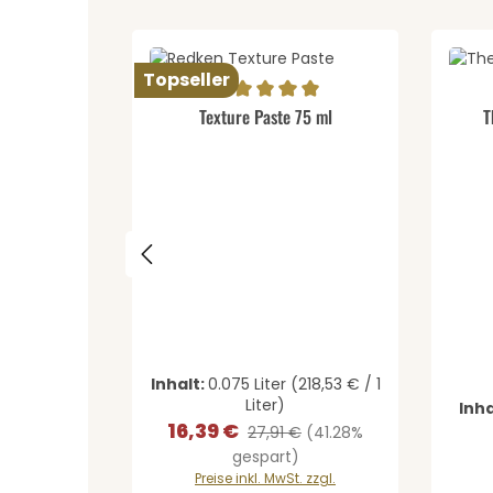
Topseller
Produkt Anzahl: Gib den 
Pr
Durchschnittliche Bewertung von 5 von 5 St
Durch
Texture Paste 75 ml
T
Inhalt:
0.075 Liter
(218,53 € / 1
Liter)
Inha
16,39 €
Verkaufspreis:
Regulärer Preis:
27,91 €
(41.28%
gespart)
Preise inkl. MwSt. zzgl.