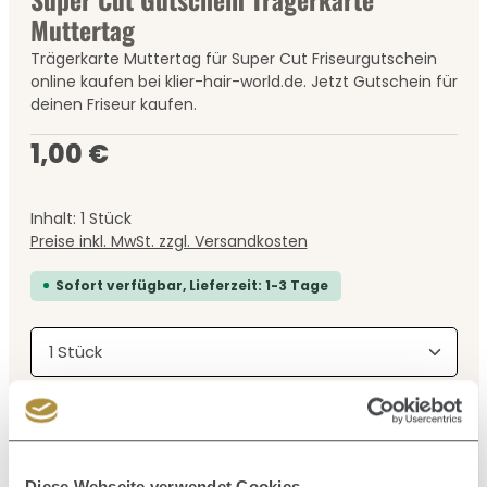
Muttertag
Trägerkarte Muttertag für Super Cut Friseurgutschein
online kaufen bei klier-hair-world.de. Jetzt Gutschein für
deinen Friseur kaufen.
Regulärer Preis:
1,00 €
Inhalt:
1 Stück
Preise inkl. MwSt. zzgl. Versandkosten
Sofort verfügbar, Lieferzeit: 1-3 Tage
Produkt Anzahl: Gib den gewünschten Wert ein
In den Warenkorb
Diese Webseite verwendet Cookies