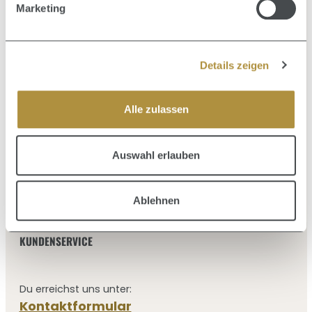
Marketing
CONDITIONER, INTENSIVPFLEGE, SHAMPOO
39,35 €
Regulärer Preis:
Details zeigen
Alle zulassen
Auswahl erlauben
Zum Newsletter - 5€ für Dich
Ablehnen
KUNDENSERVICE
Du erreichst uns unter:
Kontaktformular