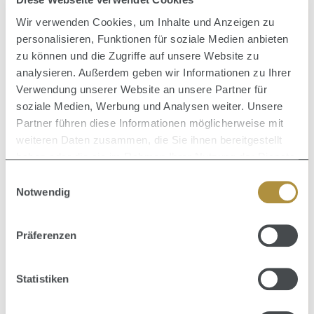
Wir verwenden Cookies, um Inhalte und Anzeigen zu
personalisieren, Funktionen für soziale Medien anbieten
zu können und die Zugriffe auf unsere Website zu
analysieren. Außerdem geben wir Informationen zu Ihrer
Verwendung unserer Website an unsere Partner für
Bewertungen
soziale Medien, Werbung und Analysen weiter. Unsere
Partner führen diese Informationen möglicherweise mit
weiteren Daten zusammen, die Sie ihnen bereitgestellt
haben oder die sie im Rahmen Ihrer Nutzung der Dienste
gesammelt haben.
Einwilligungsauswahl
Notwendig
Produktgalerie überspringen
Zusammen kaufen mit
Präferenzen
Statistiken
Durc
Spre
Durchschnittliche Bewertung von 0 von 5 Sternen
The Book of Super Strong Geschenkset - Nur noch
kurze Zeit verfügbar