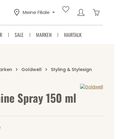
Warenkorb enthäl
Meine Filiale
R
SALE
MARKEN
HAIRTALK
arken
Goldwell
Styling & Stylesign
ine Spray 150 ml
Sternen
)