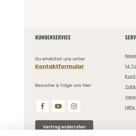
KUNDENSERVICE
SERV
News
Du erreichst uns unter:
Kontaktformular
14 T
Kont
Besuche & folge uns hier:
Zahl
Vers
Hilf
Vertrag widerrufen