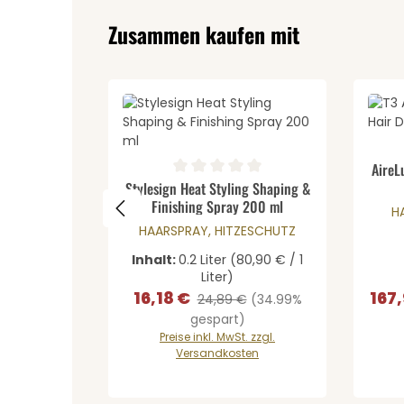
Produktgalerie überspringen
Zusammen kaufen mit
Pr
Durch
AireL
Produkt Anzahl: Gib den 
Durchschnittliche Bewertung von 0 von 5 St
Stylesign Heat Styling Shaping &
Finishing Spray 200 ml
H
HAARSPRAY, HITZESCHUTZ
Inhalt:
0.2 Liter
(80,90 € / 1
Liter)
16,18 €
167
Verkaufspreis:
Regulärer Preis:
Verka
24,89 €
(34.99%
gespart)
Preise inkl. MwSt. zzgl.
Versandkosten