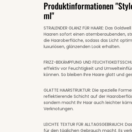
Produktinformationen "Styl
ml"
STRALENDER GLANZ FÜR HAARE: Das Goldwell 
Haaren sofort einen atemberaubenden, stra
die Haaroberfläche, sodass das Licht optima
luxuriösen, glänzenden Look erhalten.
FRIZZ-BEKÄMPFUNG UND FEUCHTIGKEITSSCHUTZ
effektiv vor Feuchtigkeit und Umwelteinflü
können. So bleiben Ihre Haare glatt und ges
GLATTE HAARSTRUKTUR: Die spezielle Formel
reflektierende Schicht auf der Haaroberfläc
sondern macht Ihr Haar auch leichter käm
Verknotungen.
LEICHTE TEXTUR FÜR ALLTAGSGEBRAUCH: Das Sp
für den täglichen Gebrauch macht. Es verl