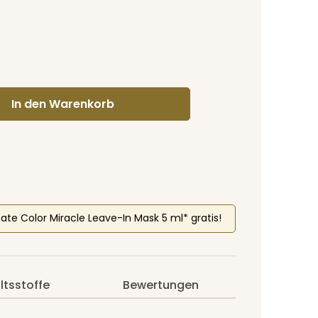
gewünschten Wert ein oder benutze di
In den Warenkorb
mate Color Miracle Leave-In Mask 5 ml* gratis!
ltsstoffe
Bewertungen