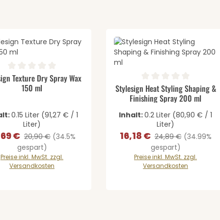
gewünschten Wert ein oder benutze di
ernen
odukt Anzahl: Gib den gewünschten We
schnittliche Bewertung von 0 von 5 Sternen
sign Texture Dry Spray Wax
Produkt Anzahl: 
150 ml
Durchschnittliche Bewertung v
Stylesign Heat Styling Shaping &
Finishing Spray 200 ml
alt:
0.15 Liter
(91,27 € / 1
Inhalt:
0.2 Liter
(80,90 € / 1
Liter)
Liter)
,69 €
16,18 €
kaufspreis:
Regulärer Preis:
Verkaufspreis:
Regulärer Preis:
20,90 €
(34.5%
24,89 €
(34.99%
gespart)
gespart)
Preise inkl. MwSt. zzgl.
Preise inkl. MwSt. zzgl.
Versandkosten
Versandkosten