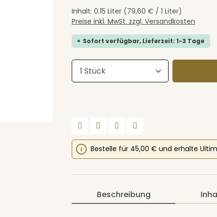
Inhalt:
0.15 Liter
(79,60 € / 1 Liter)
Preise inkl. MwSt. zzgl. Versandkosten
Sofort verfügbar, Lieferzeit: 1-3 Tage
Produkt Anzahl: Gib den 
Bestelle für 45,00 € und erhalte Ulti
Beschreibung
Inha