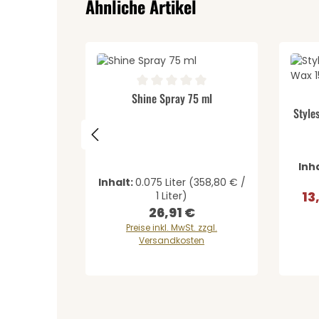
Ähnliche Artikel
Produkt Anzahl: Gib den 
Durchschnittliche Bewertung von 0 von 5 St
Shine Spray 75 ml
Pr
Durch
Style
Inh
Inhalt:
0.075 Liter
(358,80 € /
13
1 Liter)
Ver
26,91 €
Regulärer Preis:
Preise inkl. MwSt. zzgl.
Versandkosten