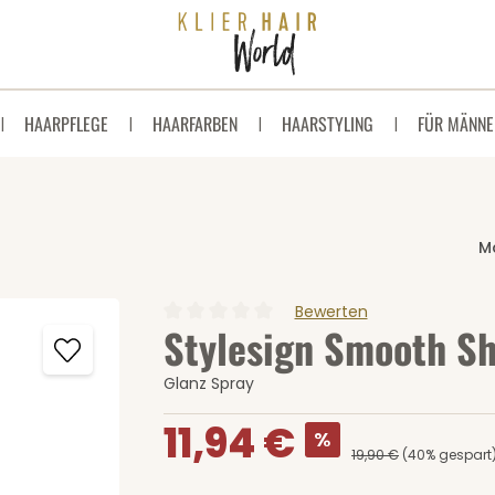
HAARPFLEGE
HAARFARBEN
HAARSTYLING
FÜR MÄNNE
M
Bewerten
Stylesign Smooth Sh
Durchschnittliche Bewertung von 0 von 5 
Glanz Spray
Verkaufspreis:
11,94 €
%
19,90 €
(40% gespart