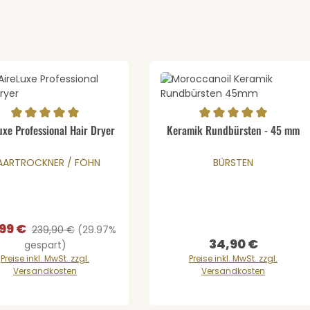
odukt Anzahl: Gib den gewünschten We
schnittliche Bewertung von 5 von 5 Sternen
Durchschnittliche Bewertung v
uxe Professional Hair Dryer
Keramik Rundbürsten - 45 mm
Details
gewünschten Wert ein oder benutze di
ernen
AARTROCKNER / FÖHN
BÜRSTEN
,99 €
ufspreis:
Regulärer Preis:
239,90 €
(29.97%
34,90 €
Regulärer Preis:
gespart)
Preise inkl. MwSt. zzgl.
Preise inkl. MwSt. zzgl.
Versandkosten
Versandkosten