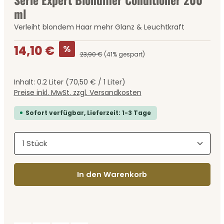
ml
Verleiht blondem Haar mehr Glanz & Leuchtkraft
Verkaufspreis:
%
14,10 €
23,90 €
(41% gespart)
Inhalt:
0.2 Liter
(70,50 € / 1 Liter)
Preise inkl. MwSt. zzgl. Versandkosten
Sofort verfügbar, Lieferzeit: 1-3 Tage
Produkt Anzahl: Gib den gewünschten Wert ein
In den Warenkorb