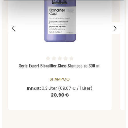
Durchschnittliche Bewertung von 0 von 5 Sternen
Serie Expert Blondifier Gloss Shampoo ab 300 ml
SHAMPOO
Inhalt:
0.3 Liter
(69,67 € / 1 Liter)
20,90 €
Regulärer Preis: