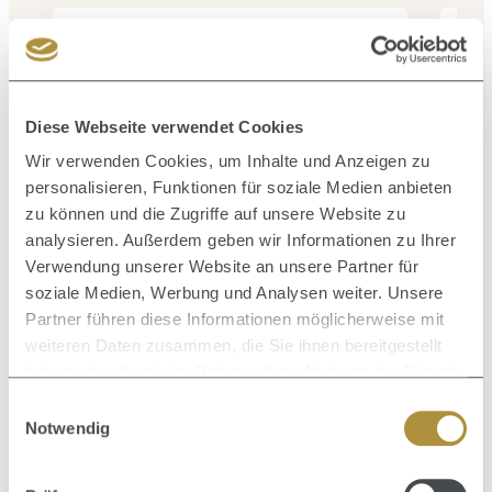
Durc
Blo
Durchschnittliche Bewertung von 0 von 5 Sternen
Serie Expert Vitamino Color Conditioner 200 ml
Diese Webseite verwendet Cookies
Wir verwenden Cookies, um Inhalte und Anzeigen zu
Inhalt:
0.2 Liter
(74,10 € / 1 Liter)
personalisieren, Funktionen für soziale Medien anbieten
14,82 €
Verkaufspreis:
Regulärer Preis:
23,90 €
(37.99% gespart)
zu können und die Zugriffe auf unsere Website zu
analysieren. Außerdem geben wir Informationen zu Ihrer
Verwendung unserer Website an unsere Partner für
soziale Medien, Werbung und Analysen weiter. Unsere
Partner führen diese Informationen möglicherweise mit
weiteren Daten zusammen, die Sie ihnen bereitgestellt
Produktgalerie überspringen
Zusammen kaufen mit
haben oder die sie im Rahmen Ihrer Nutzung der Dienste
gesammelt haben.
Einwilligungsauswahl
Notwendig