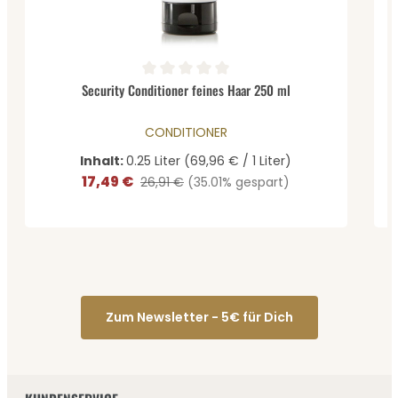
Durchschnittliche Bewertung von 0 von 5 Sternen
Security Conditioner feines Haar 250 ml
CONDITIONER
Inhalt:
0.25 Liter
(69,96 € / 1 Liter)
17,49 €
Verkaufspreis:
Regulärer Preis:
26,91 €
(35.01% gespart)
Zum Newsletter - 5€ für Dich