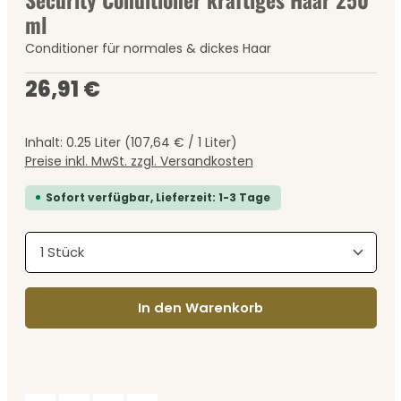
ml
Conditioner für normales & dickes Haar
Regulärer Preis:
26,91 €
Inhalt:
0.25 Liter
(107,64 € / 1 Liter)
Preise inkl. MwSt. zzgl. Versandkosten
Sofort verfügbar, Lieferzeit: 1-3 Tage
Produkt Anzahl: Gib den gewünschten Wert ein
In den Warenkorb