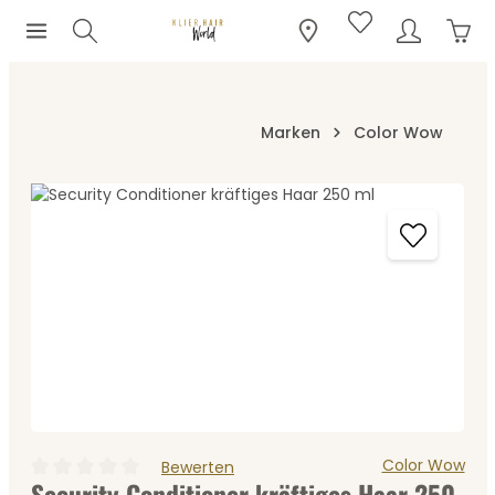
Ware
Zum Hauptinhalt springen
Marken
Color Wow
Bildergalerie überspringen
Color Wow
Bewerten
Security Conditioner kräftiges Haar 250
Durchschnittliche Bewertung von 0 von 5 Sternen