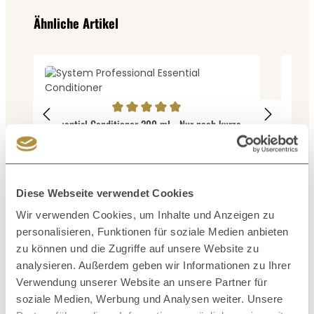
Produktgalerie überspringen
Ähnliche Artikel
Durc
Smo
Durchschnittliche Bewertung von 5 von 5 Sternen
Essential Conditioner 200 ml - Nur noch kurze
Zeit verfügbar
Inhalt:
0.2 Liter
(184,50 € / 1 Liter)
36,90 €
Regulärer Preis:
V
Diese Webseite verwendet Cookies
Wir verwenden Cookies, um Inhalte und Anzeigen zu
personalisieren, Funktionen für soziale Medien anbieten
zu können und die Zugriffe auf unsere Website zu
analysieren. Außerdem geben wir Informationen zu Ihrer
Produktgalerie überspringen
Zusammen kaufen mit
Verwendung unserer Website an unsere Partner für
soziale Medien, Werbung und Analysen weiter. Unsere