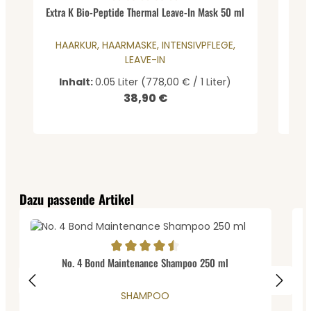
Durchschnittliche Bewertung von 0 von 5 Sternen
Extra K Bio-Peptide Thermal Leave-In Mask 50 ml
HAARKUR, HAARMASKE, INTENSIVPFLEGE,
LEAVE-IN
Inhalt:
0.05 Liter
(778,00 € / 1 Liter)
I
38,90 €
4
Regulärer Preis:
V
Produktgalerie überspringen
Dazu passende Artikel
D
Durchschnittliche Bewertung von 4.57 von 5 Sternen
No. 4 Bond Maintenance Shampoo 250 ml
SHAMPOO