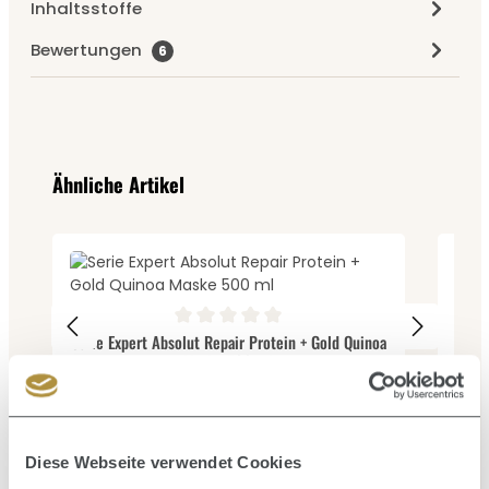
Inhaltsstoffe
Bewertungen
6
Produktgalerie überspringen
Ähnliche Artikel
Durc
Durchschnittliche Bewertung von 0 von 5 Sternen
Serie Expert Absolut Repair Protein + Gold Quinoa
Maske 500 ml
Inhalt:
0.5 Liter
(57,86 € / 1 Liter)
28,93 €
2
Verkaufspreis:
Regulärer Preis:
V
45,90 €
(36.97% gespart)
Diese Webseite verwendet Cookies