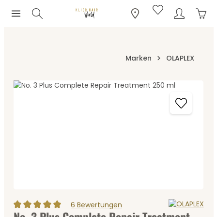
Ware
Zum Hauptinhalt springen
Marken
OLAPLEX
Bildergalerie überspringen
6 Bewertungen
No. 3 Plus Complete Repair Treatment
Durchschnittliche Bewertung von 5 von 5 Sternen