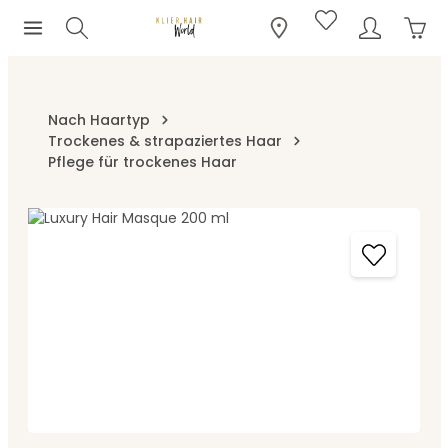
Ware
Zum Hauptinhalt springen
Nach Haartyp
Trockenes & strapaziertes Haar
Pflege für trockenes Haar
Bildergalerie überspringen