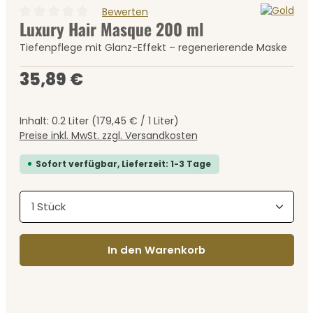
Bewerten
Luxury Hair Masque 200 ml
Durchschnittliche Bewertung von 0 von 5 Sternen
Tiefenpflege mit Glanz-Effekt – regenerierende Maske
Regulärer Preis:
35,89 €
Inhalt:
0.2 Liter
(179,45 € / 1 Liter)
Preise inkl. MwSt. zzgl. Versandkosten
Sofort verfügbar, Lieferzeit: 1-3 Tage
Produkt Anzahl: Gib den gewünschten Wert ein
In den Warenkorb