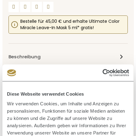
Bestelle für 45,00 € und erhalte Ultimate Color
Miracle Leave-In Mask 5 ml* gratis!
Beschreibung
Intensiv regenerierende Haarmaske für Glanz &
Geschmeidigkeit Die Gold Luxury Hair Masque ist eine
luxuriöse Tiefenpfleg…
Mehr
Anwendung
Diese Webseite verwendet Cookies
Inhaltsstoffe
Wir verwenden Cookies, um Inhalte und Anzeigen zu
personalisieren, Funktionen für soziale Medien anbieten
Bewertungen
zu können und die Zugriffe auf unsere Website zu
analysieren. Außerdem geben wir Informationen zu Ihrer
Verwendung unserer Website an unsere Partner für