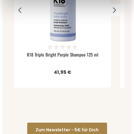
Durchschnittliche Bewertung von 0 von 5 Sternen
K18 Triple Bright Purple Shampoo 125 ml
41,95 €
Regulärer Preis:
Zum Newsletter - 5€ für Dich