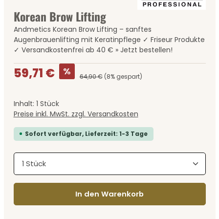
Korean Brow Lifting
Andmetics Korean Brow Lifting – sanftes
Augenbrauenlifting mit Keratinpflege ✓ Friseur Produkte
✓ Versandkostenfrei ab 40 € » Jetzt bestellen!
Verkaufspreis:
%
59,71 €
64,90 €
(8% gespart)
Inhalt:
1 Stück
Preise inkl. MwSt. zzgl. Versandkosten
Sofort verfügbar, Lieferzeit: 1-3 Tage
Produkt Anzahl: Gib den gewünschten Wert ein
In den Warenkorb