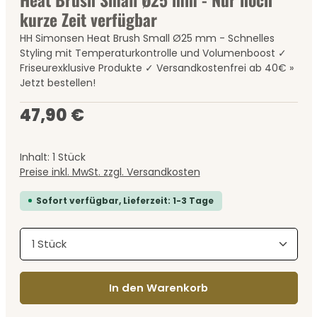
kurze Zeit verfügbar
HH Simonsen Heat Brush Small Ø25 mm - Schnelles
Styling mit Temperaturkontrolle und Volumenboost ✓
Friseurexklusive Produkte ✓ Versandkostenfrei ab 40€ »
Jetzt bestellen!
Regulärer Preis:
47,90 €
Inhalt:
1 Stück
Preise inkl. MwSt. zzgl. Versandkosten
Sofort verfügbar, Lieferzeit: 1-3 Tage
Produkt Anzahl: Gib den gewünschten Wert ein
In den Warenkorb