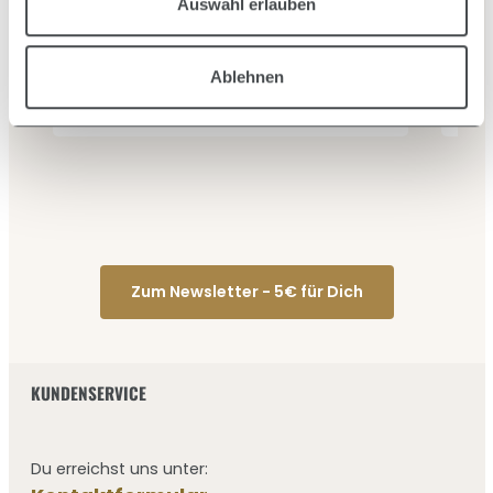
Auswahl erlauben
HAAR- / SCHAUMFESTIGER
Inhalt:
0.2 Liter
(84,25 € / 1 Liter)
16,85 €
3
Ablehnen
Verkaufspreis:
Regulärer Preis:
V
27,91 €
(39.63% gespart)
Zum Newsletter - 5€ für Dich
KUNDENSERVICE
Du erreichst uns unter: