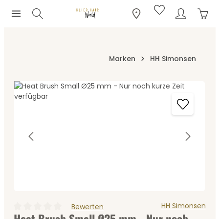
Ware
Zum Hauptinhalt springen
Marken
HH Simonsen
Bildergalerie überspringen
HH Simonsen
Bewerten
Heat Brush Small Ø25 mm - Nur noch
Durchschnittliche Bewertung von 0 von 5 Sternen