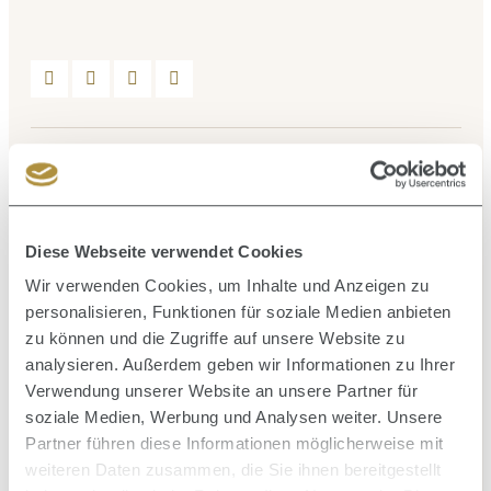
Beschreibung
INTELLIGENTE HITZETECHNOLOGIE: Die Heat Brush
erwärmt sich schnell und färbt sich bei Erreichen der
Diese Webseite verwendet Cookies
optimalen Temperatur von…
Mehr
Wir verwenden Cookies, um Inhalte und Anzeigen zu
Bewertungen
personalisieren, Funktionen für soziale Medien anbieten
zu können und die Zugriffe auf unsere Website zu
analysieren. Außerdem geben wir Informationen zu Ihrer
Verwendung unserer Website an unsere Partner für
soziale Medien, Werbung und Analysen weiter. Unsere
Produktgalerie überspringen
Ähnliche Artikel
Partner führen diese Informationen möglicherweise mit
weiteren Daten zusammen, die Sie ihnen bereitgestellt