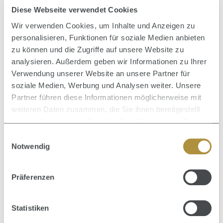
Diese Webseite verwendet Cookies
Wir verwenden Cookies, um Inhalte und Anzeigen zu
personalisieren, Funktionen für soziale Medien anbieten
Durc
zu können und die Zugriffe auf unsere Website zu
Durchschnittliche Bewertung von 0 von 5 Sternen
Frizz Dismiss Anti Static Oil Mist 125 ml - Nur
analysieren. Außerdem geben wir Informationen zu Ihrer
noch kurze Zeit verfügbar
Verwendung unserer Website an unsere Partner für
soziale Medien, Werbung und Analysen weiter. Unsere
Partner führen diese Informationen möglicherweise mit
Inhalt:
0.125 Liter
(255,20 € / 1 Liter)
31,90 €
weiteren Daten zusammen, die Sie ihnen bereitgestellt
Regulärer Preis:
haben oder die sie im Rahmen Ihrer Nutzung der Dienste
gesammelt haben.
Einwilligungsauswahl
Notwendig
Präferenzen
Produktgalerie überspringen
Zusammen kaufen mit
Statistiken