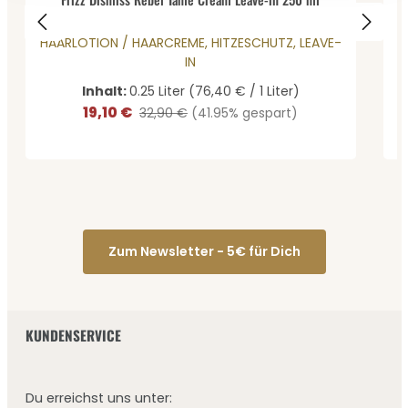
HAARLOTION / HAARCREME, HITZESCHUTZ, LEAVE-
IN
Inhalt:
0.25 Liter
(76,40 € / 1 Liter)
19,10 €
Verkaufspreis:
Regulärer Preis:
32,90 €
(41.95% gespart)
Zum Newsletter - 5€ für Dich
KUNDENSERVICE
Du erreichst uns unter: