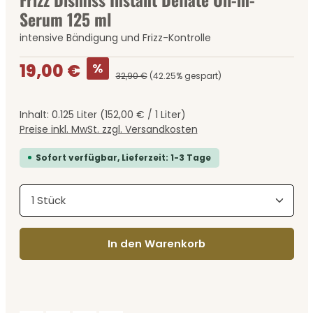
Serum 125 ml
intensive Bändigung und Frizz-Kontrolle
Verkaufspreis:
%
19,00 €
32,90 €
(42.25% gespart)
Inhalt:
0.125 Liter
(152,00 € / 1 Liter)
Preise inkl. MwSt. zzgl. Versandkosten
Sofort verfügbar, Lieferzeit: 1-3 Tage
Produkt Anzahl: Gib den gewünschten Wert ein
In den Warenkorb