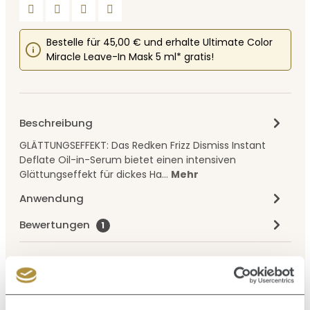
Bestelle für 45,00 € und erhalte Ultimate Color
Miracle Leave-In Mask 5 ml* gratis!
Beschreibung
GLÄTTUNGSEFFEKT: Das Redken Frizz Dismiss Instant
Deflate Oil-in-Serum bietet einen intensiven
Glättungseffekt für dickes Ha…
Mehr
Anwendung
Bewertungen
1
Produktgalerie überspringen
Ähnliche Artikel