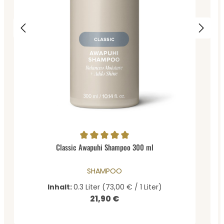
Durchschnittliche Bewertung von 5 von 5 Sternen
Classic Awapuhi Shampoo 300 ml
SHAMPOO
Inhalt:
0.3 Liter
(73,00 € / 1 Liter)
21,90 €
Regulärer Preis: