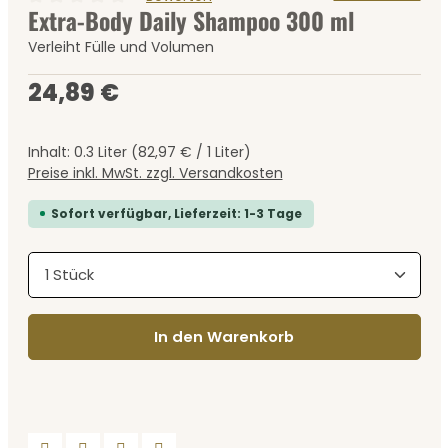
Extra-Body Daily Shampoo 300 ml
Durchschnittliche Bewertung von 0 von 5 Sternen
Verleiht Fülle und Volumen
Regulärer Preis:
24,89 €
Inhalt:
0.3 Liter
(82,97 € / 1 Liter)
Preise inkl. MwSt. zzgl. Versandkosten
Sofort verfügbar, Lieferzeit: 1-3 Tage
Produkt Anzahl: Gib den gewünschten Wert ein
In den Warenkorb