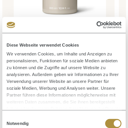
Durchschnittliche Bewertung von 5 von 5 Sternen
Classic Awapuhi Shampoo 300 ml
Diese Webseite verwendet Cookies
Inhalt:
0.3 Liter
(73,00 € / 1 Liter)
Wir verwenden Cookies, um Inhalte und Anzeigen zu
21,90 €
Regulärer Preis:
personalisieren, Funktionen für soziale Medien anbieten
zu können und die Zugriffe auf unsere Website zu
analysieren. Außerdem geben wir Informationen zu Ihrer
Verwendung unserer Website an unsere Partner für
soziale Medien, Werbung und Analysen weiter. Unsere
Partner führen diese Informationen möglicherweise mit
Produktgalerie überspringen
Zusammen kaufen mit
weiteren Daten zusammen, die Sie ihnen bereitgestellt
haben oder die sie im Rahmen Ihrer Nutzung der Dienste
gesammelt haben.
Einwilligungsauswahl
Notwendig