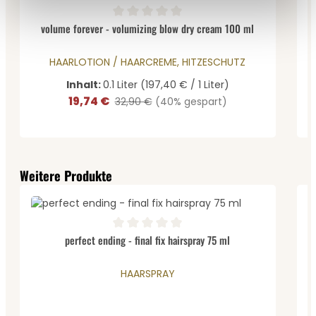
Durchschnittliche Bewertung von 0 von 5 Sternen
volume forever - volumizing blow dry cream 100 ml
HAARLOTION / HAARCREME, HITZESCHUTZ
Inhalt:
0.1 Liter
(197,40 € / 1 Liter)
19,74 €
Verkaufspreis:
Regulärer Preis:
32,90 €
(40% gespart)
Produktgalerie überspringen
Weitere Produkte
D
Durchschnittliche Bewertung von 0 von 5 Sternen
perfect ending - final fix hairspray 75 ml
HAARSPRAY