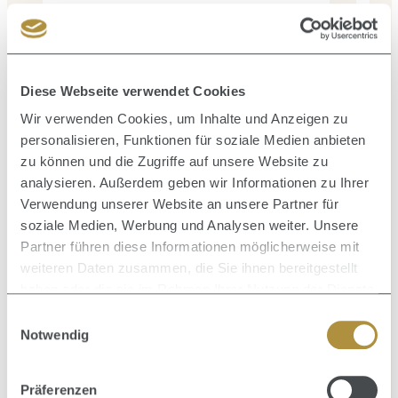
139,99 €
1
Verkaufspreis:
Regulärer Preis:
V
229,90 €
(39.11% gespart)
Diese Webseite verwendet Cookies
Wir verwenden Cookies, um Inhalte und Anzeigen zu
Produktgalerie überspringen
Zusammen kaufen mit
personalisieren, Funktionen für soziale Medien anbieten
zu können und die Zugriffe auf unsere Website zu
analysieren. Außerdem geben wir Informationen zu Ihrer
Verwendung unserer Website an unsere Partner für
soziale Medien, Werbung und Analysen weiter. Unsere
Durc
U
Partner führen diese Informationen möglicherweise mit
Durchschnittliche Bewertung von 0 von 5 Sternen
Gloss Absolu Anti Frizz Glaze Milk 190 ml
weiteren Daten zusammen, die Sie ihnen bereitgestellt
haben oder die sie im Rahmen Ihrer Nutzung der Dienste
GLÄTTUNGSSPRAY
gesammelt haben.
Einwilligungsauswahl
Inhalt:
0.19 Liter
(189,42 € / 1 Liter)
I
Notwendig
35,99 €
Verkaufspreis:
Regulärer Preis:
53,90 €
(33.23% gespart)
Präferenzen