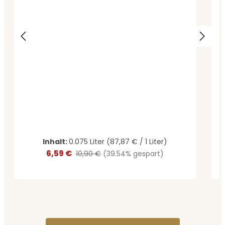
Inhalt:
0.075 Liter
(87,87 € / 1 Liter)
6,59 €
Verkaufspreis:
Regulärer Preis:
10,90 €
(39.54% gespart)