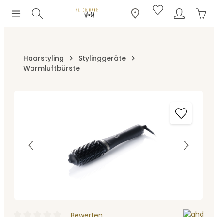
Ware
Zum Hauptinhalt springen
Haarstyling
Stylinggeräte
Warmluftbürste
Bildergalerie überspringen
Bewerten