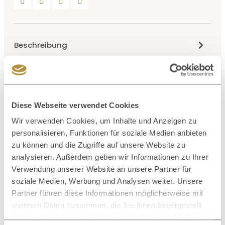
Beschreibung
Färbeschale (250 ml) Messbecher (100ml) breiter
Färbepinsel
Bewertungen
2
Diese Webseite verwendet Cookies
Wir verwenden Cookies, um Inhalte und Anzeigen zu
personalisieren, Funktionen für soziale Medien anbieten
zu können und die Zugriffe auf unsere Website zu
Produktgalerie überspringen
Ähnliche Artikel
analysieren. Außerdem geben wir Informationen zu Ihrer
Verwendung unserer Website an unsere Partner für
soziale Medien, Werbung und Analysen weiter. Unsere
Partner führen diese Informationen möglicherweise mit
Durc
weiteren Daten zusammen, die Sie ihnen bereitgestellt
haben oder die sie im Rahmen Ihrer Nutzung der Dienste