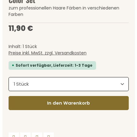
zum professionellen Haare Färben in verschiedenen
Farben
Regulärer Preis:
11,90 €
Inhalt:
1 Stück
Preise inkl. MwSt. zzgl. Versandkosten
Sofort verfügbar, Lieferzeit: 1-3 Tage
Produkt Anzahl: Gib den gewünschten Wert ein
In den Warenkorb