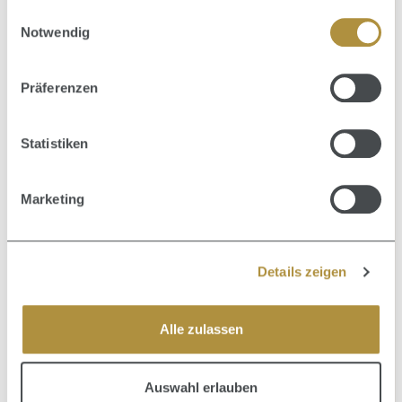
gesammelt haben.
Einwilligungsauswahl
Notwendig
Präferenzen
Statistiken
Marketing
Details zeigen
Alle zulassen
Durchschnittliche Bewertung von 5 von 5 Sternen
Färbepinsel schmal
Auswahl erlauben
2,90 €
Verkaufspreis:
Regulärer Preis:
3,90 €
(25.64% gespart)